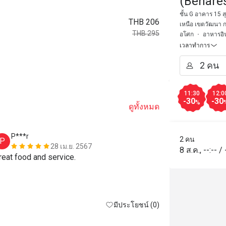
(Benare
ชั้น G อาคาร 15 
THB 206
เหนือ เขตวัฒนา 
THB 295
อโศก
อาหารอิน
เวลาทำการ
11:30
12:0
-30
-30
%
ดูทั้งหมด
P***r
I********
2 คน
P
I
28 เม.ย. 2567
8 ส.ค.
,
--:--
/
reat food and service.
The service a
really good. 
the service w
and presentat
มีประโยชน์ (0)
done. The chi