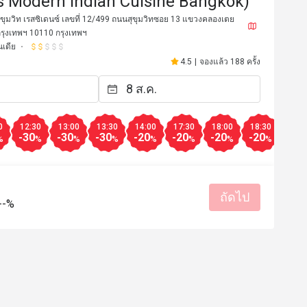
s Modern Indian Cuisine Bangkok)
สุขุมวิท เรสซิเดนซ์ เลขที่ 12/499 ถนนสุขุมวิทซอย 13 แขวงคลองเตย
กรุงเทพฯ 10110 กรุงเทพฯ
เดีย
4.5
|
จองแล้ว 188 ครั้ง
0
12:30
13:00
13:30
14:00
17:30
18:00
18:30
19:0
-30
-30
-30
-20
-20
-20
-20
-20
%
%
%
%
%
%
%
%
*i
P***r
P
ถัดไป
21 มี.ค. 2567
22 ก.พ. 2
--%
nd food at the restaurant was 
Great food and service
The servers were very polite and 
as quick. The taste was balanced 
ion of each dish was very nicely 
lli cheese kebab and tandoori 
มีประโยชน์ (0)
chicken are must try items from the menu. 