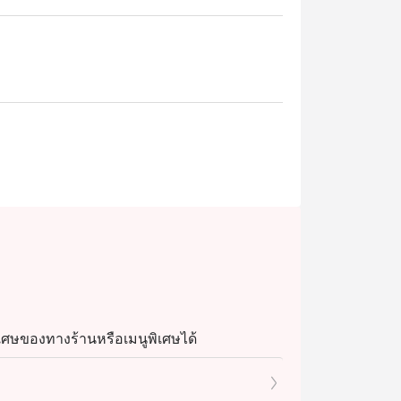
เศษของทางร้านหรือเมนูพิเศษได้
ลดอิททิโกได้เนื่องจากเป็นเมนูพิเศษและต้องโท