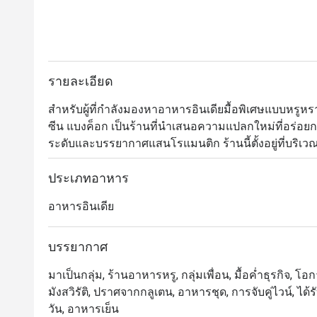
รายละเอียด
สำหรับผู้ที่กำลังมองหาอาหารอินเดียมื้อพิเศษแบบหรูหรา
ซีน แบงค็อก เป็นร้านที่นำเสนอความแปลกใหม่ที่อร่อย
ระดับและบรรยากาศแสนโรแมนติก ร้านนี้ตั้งอยู่ที่บริเวณ
เชี่ยวชาญในอาหารอินเดียสมัยใหม่มาก โดยได้รับเรตติ้งร
อาหาร บรรยากาศ และการบริการ 

ประเภทอาหาร
อาหารอินเดีย
เมนูของเบเนเรสนั้นได้รับแรงบันดาลใจมาจากวิธีการปร
วิทยาศาสตร์ เคมีและฟิสิกส์มาใช้ประกอบการทำอาหารเพื
กระนั้นก็ยังสามารถพาคุณย้อนเวลากลับไปสัมผัสกับกลิ่
บรรยากาศ
ได้เป็นอย่างดี เรียกได้ว่าทุกจานมีดีเอ็นเอของความเป็
มาเป็นกลุ่ม, ร้านอาหารหรู, กลุ่มเพื่อน, มื้อค่ำธุรกิจ, 
ประหลาดใจจนสามารถสัมผัสได้ชัดเจนตั้งแต่คำแรก นอ
มังสวิรัติ, ปราศจากกลูเตน, อาหารชุด, การจับคู่ไวน์, ไ
วัน, อาหารเย็น