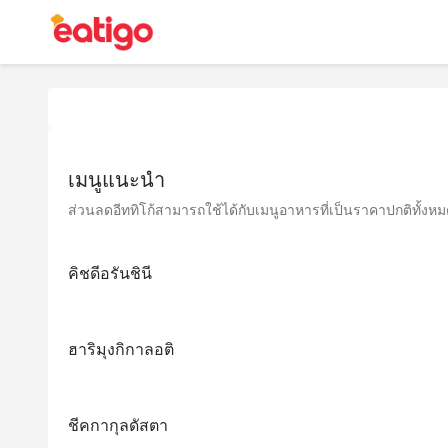
เมนูแนะนำ
ส่วนลดอีททิโก้สามารถใช้ได้กับเมนูอาหารที่เป็นราคาปกติทั้งหมด 
คิชดีอรันชินี
ฮาริมุงกิกาลอติ
ชีคกากุลดัสตา