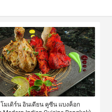
โมเดิร์น อินเดียน คูซีน แบงค็อก