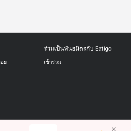
ีม
ฮาลาล
มังสวิรัติ
ปราศจากกลูเตน
อาหารชุด
การจ
ร่วมเป็นพันธมิตรกับ Eatigo
่อย
เข้าร่วม