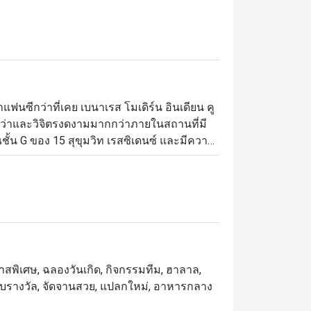
แฟนซีกว่าที่เคย เบนาเรส โมเดิร์น อินเดียน คู
กว่าและวิจิตรงดงามมากกว่าภายในสถานที่มี
ชั้น G ของ 15 สุขุมวิท เรสซิเดนซ์ และมีความ
ะดับห้าดาวจากลูกค้าที่เคยไปทาน ทั้งในเรื่อง
ุงแบบอาหารโมเลกุล ซึ่งประยุกต์หลักการทาง
่อสร้างรูปแบบที่ตื่นตาและแปลกใหม่ แต่ถึง
นอายของอาหารอินเดียดั้งเดิมจากยุคก่อนหน้า
นอินเดียนปรากฎให้เห็นโดดเด่นอย่างน่า
โอกาสพิเศษ, ฉลองวันเกิด, กิจกรรมทีม, ฮาลาล,
กจากนี้อาหารของเบนาเรสยังประดับจัดจาน
ด้รับรางวัล, จัดจานสวย, แปลกใหม่, อาหารกลาง