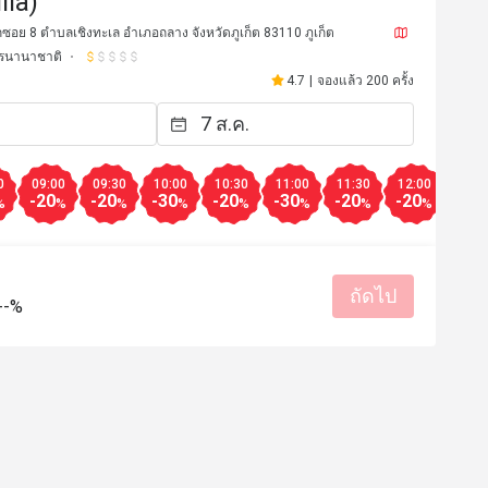
lla)
ักซอย 8 ตำบลเชิงทะเล อำเภอถลาง จังหวัดภูเก็ต 83110 ภูเก็ต
รนานาชาติ
4.7
|
จองแล้ว 200 ครั้ง
0
09:00
09:30
10:00
10:30
11:00
11:30
12:00
12:3
-20
-20
-30
-20
-30
-20
-20
-20
%
%
%
%
%
%
%
%
ถัดไป
*a
M*****g
M
--%
7 ก.ย. 2565
29 ก.ค. 2
lean, bright, nice music. The food 
b, be sure to try the smoothies 
 berries.
มีประโยชน์ (0)