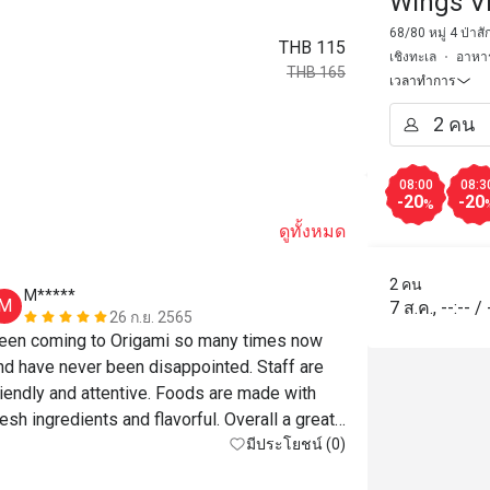
Wings Vi
68/80 หมู่ 4 ป่าส
THB 115
เชิงทะเล
อาหา
THB 165
เวลาทำการ
08:00
08:3
-20
-20
%
ดูทั้งหมด
2 คน
M*****
a*******
M
A
7 ส.ค.
,
--:--
/
26 ก.ย. 2565
een coming to Origami so many times now 
Great cafe. C
nd have never been disappointed. Staff are 
is just a bom
riendly and attentive. Foods are made with 
with nuts and
resh ingredients and flavorful. Overall a great 
lace to sit back and relax. Thank you :)
มีประโยชน์ (0)