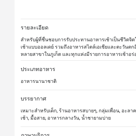
รายละเอียด
สำหรับผู้ที่ชื่นชอบการรับประทานอาหารเช้าเป็นชีวิตจิตใจ
เช้าแบบออลเดย์ รวมถึงอาหารสไตล์เอเชียและตะวันตกอื่
หลายสาขาในภูเก็ต และทุกแห่งมีรายการอาหารเช้าอร่อย
ลอง ได้แก่ นานาสมูธตี้โบว์ล สลัดไก่ย่าง แซลมอนครีม
ประเภทอาหาร
อาหารนานาชาติ
บรรยากาศ
เหมาะสำหรับเด็ก, ร้านอาหารสบายๆ, กลุ่มเพื่อน, อะลาคาร์
เช้า, มื้อสาย, อาหารกลางวัน, น้ำชายามบ่าย
ภาษาบริการ