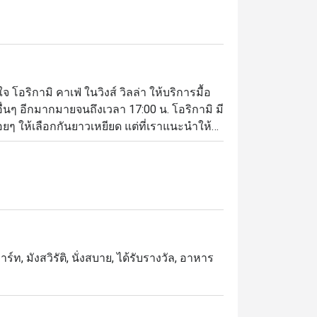
 โอริกามิ คาเฟ่ ในวิงส์ วิลล่า ให้บริการมื้อ
นๆ อีกมากมายจนถึงเวลา 17:00 น. โอริกามิ มี
ๆ ให้เลือกกันยาวเหยียด แต่ที่เราแนะนำให้
ชีส และสปาเก็ตตี้น้ำมันมะกอกเบคอน สั่งอาหาร
ท, มังสวิรัติ, นั่งสบาย, ได้รับรางวัล, อาหาร