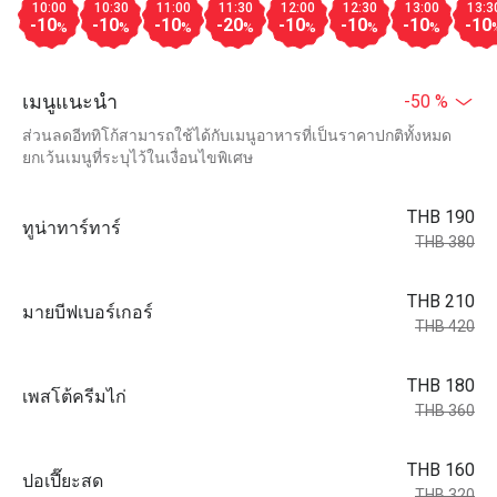
10:00
10:30
11:00
11:30
12:00
12:30
13:00
13:3
-10
-10
-10
-20
-10
-10
-10
-10
%
%
%
%
%
%
%
เมนูแนะนำ
-50 %
ส่วนลดอีททิโก้สามารถใช้ได้กับเมนูอาหารที่เป็นราคาปกติทั้งหมด
ยกเว้นเมนูที่ระบุไว้ในเงื่อนไขพิเศษ
THB 190
ทูน่าทาร์ทาร์
THB 380
THB 210
มายบีฟเบอร์เกอร์
THB 420
THB 180
เพสโต้ครีมไก่
THB 360
THB 160
ปอเปี๊ยะสด
THB 320