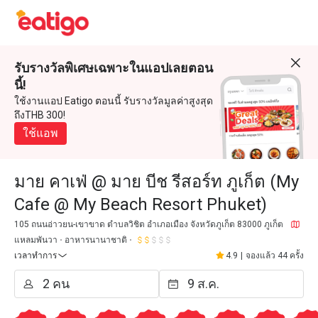
รับรางวัลพิเศษเฉพาะในแอปเลยตอน
นี้!
ใช้งานแอป Eatigo ตอนนี้ รับรางวัลมูลค่าสูงสุด
ถึงTHB 300!
ใช้แอพ
มาย คาเฟ่ @ มาย บีช รีสอร์ท ภูเก็ต (My
Cafe @ My Beach Resort Phuket)
105 ถนนอ่าวยน-เขาขาด ตำบลวิชิต อำเภอเมือง จังหวัดภูเก็ต 83000 ภูเก็ต
แหลมพันวา
อาหารนานาชาติ
เวลาทำการ
4.9
|
จองแล้ว 44 ครั้ง