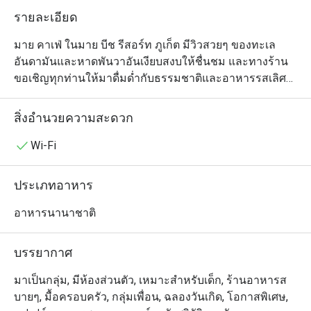
รายละเอียด
มาย คาเฟ่ ในมาย บีช รีสอร์ท ภูเก็ต มีวิวสวยๆ ของทะเล
อันดามันและหาดพันวาอันเงียบสงบให้ชื่นชม และทางร้าน
ขอเชิญทุกท่านให้มาดื่มด่ำกับธรรมชาติและอาหารรสเลิศ
ในสไตล์เอเชียและนานาชาติกันอย่างเต็มที่ แต่คุณจะยิ่ง
เพลิดเพลินกับบรรยากาศสุดชิลของที่นี่ได้มากขึ้นอีก ถ้าหาก
สิ่งอำนวยความสะดวก
คุณออกไปนั่งฟังเสียงคลื่นที่เก้าอี้ชิงช้าด้านนอก หรือถ้าใคร
อยากอยู่ในห้องแอร์ก็ไม่ต้องกลัวเหงาเพราะคุณจะได้เห็น
Wi-Fi
การทำงานของเชฟทุกขั้นตอนจากห้องครัวแบบเปิด มาย 
คาเฟ่ เป็นร้านแบบออลเดย์ไดนิ่งที่ให้บริการตลอดทั้งวัน ไม่
ประเภทอาหาร
ว่าจะเป็นมื้อเช้าแบบบุฟเฟ่ต์ หรือเมนูอาหารนานาชาติ และ
อาหารไทยสุดครีเอทีฟที่มีกลิ่นอายตะวันตกปนเพื่อความทัน
อาหารนานาชาติ
สมัย (เสิร์ฟแบบอลาคาร์ทสำหรับมื้อกลางวันและเย็น)		
บรรยากาศ
มาเป็นกลุ่ม, มีห้องส่วนตัว, เหมาะสำหรับเด็ก, ร้านอาหารส
บายๆ, มื้อครอบครัว, กลุ่มเพื่อน, ฉลองวันเกิด, โอกาสพิเศษ,