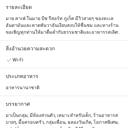
รายละเอียด
มาย คาเฟ่ ในมาย บีช รีสอร์ท ภูเก็ต มีวิวสวยๆ ของทะเล
อันดามันและหาดพันวาอันเงียบสงบให้ชื่นชม และทางร้าน
ขอเชิญทุกท่านให้มาดื่มด่ำกับธรรมชาติและอาหารรสเลิศ
ในสไตล์เอเชียและนานาชาติกันอย่างเต็มที่ แต่คุณจะยิ่ง
เพลิดเพลินกับบรรยากาศสุดชิลของที่นี่ได้มากขึ้นอีก ถ้าหาก
สิ่งอำนวยความสะดวก
คุณออกไปนั่งฟังเสียงคลื่นที่เก้าอี้ชิงช้าด้านนอก หรือถ้าใคร
อยากอยู่ในห้องแอร์ก็ไม่ต้องกลัวเหงาเพราะคุณจะได้เห็น
Wi-Fi
การทำงานของเชฟทุกขั้นตอนจากห้องครัวแบบเปิด มาย 
คาเฟ่ เป็นร้านแบบออลเดย์ไดนิ่งที่ให้บริการตลอดทั้งวัน ไม่
ประเภทอาหาร
ว่าจะเป็นมื้อเช้าแบบบุฟเฟ่ต์ หรือเมนูอาหารนานาชาติ และ
อาหารไทยสุดครีเอทีฟที่มีกลิ่นอายตะวันตกปนเพื่อความทัน
อาหารนานาชาติ
สมัย (เสิร์ฟแบบอลาคาร์ทสำหรับมื้อกลางวันและเย็น)		
บรรยากาศ
มาเป็นกลุ่ม, มีห้องส่วนตัว, เหมาะสำหรับเด็ก, ร้านอาหารส
บายๆ, มื้อครอบครัว, กลุ่มเพื่อน, ฉลองวันเกิด, โอกาสพิเศษ,