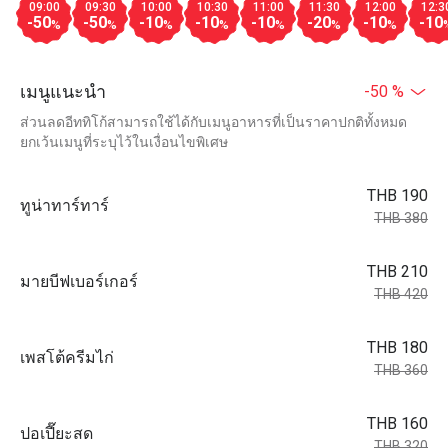
09:00
09:30
10:00
10:30
11:00
11:30
12:00
12:3
-50
-50
-10
-10
-10
-20
-10
-10
%
%
%
%
%
%
%
เมนูแนะนำ
-50 %
ส่วนลดอีททิโก้สามารถใช้ได้กับเมนูอาหารที่เป็นราคาปกติทั้งหมด
ยกเว้นเมนูที่ระบุไว้ในเงื่อนไขพิเศษ
THB 190
ทูน่าทาร์ทาร์
THB 380
THB 210
มายบีฟเบอร์เกอร์
THB 420
THB 180
เพสโต้ครีมไก่
THB 360
THB 160
ปอเปี๊ยะสด
THB 320