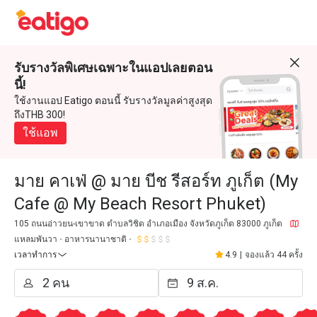
รับรางวัลพิเศษเฉพาะในแอปเลยตอน
นี้!
ใช้งานแอป Eatigo ตอนนี้ รับรางวัลมูลค่าสูงสุด
ถึงTHB 300!
ใช้แอพ
มาย คาเฟ่ @ มาย บีช รีสอร์ท ภูเก็ต (My
Cafe @ My Beach Resort Phuket)
105 ถนนอ่าวยน-เขาขาด ตำบลวิชิต อำเภอเมือง จังหวัดภูเก็ต 83000 ภูเก็ต
แหลมพันวา
อาหารนานาชาติ
เวลาทำการ
4.9
|
จองแล้ว 44 ครั้ง