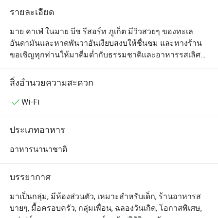
รายละเอียด
มาย คาเฟ่ ในมาย บีช รีสอร์ท ภูเก็ต มีวิวสวยๆ ของทะเล
อันดามันและหาดพันวาอันเงียบสงบให้ชื่นชม และทางร้าน
ขอเชิญทุกท่านให้มาดื่มด่ำกับธรรมชาติและอาหารรสเลิศ
ในสไตล์เอเชียและนานาชาติกันอย่างเต็มที่ แต่คุณจะยิ่ง
เพลิดเพลินกับบรรยากาศสุดชิลของที่นี่ได้มากขึ้นอีก ถ้าหาก
สิ่งอำนวยความสะดวก
คุณออกไปนั่งฟังเสียงคลื่นที่เก้าอี้ชิงช้าด้านนอก หรือถ้าใคร
อยากอยู่ในห้องแอร์ก็ไม่ต้องกลัวเหงาเพราะคุณจะได้เห็น
Wi-Fi
การทำงานของเชฟทุกขั้นตอนจากห้องครัวแบบเปิด มาย 
คาเฟ่ เป็นร้านแบบออลเดย์ไดนิ่งที่ให้บริการตลอดทั้งวัน ไม่
ประเภทอาหาร
ว่าจะเป็นมื้อเช้าแบบบุฟเฟ่ต์ หรือเมนูอาหารนานาชาติ และ
อาหารไทยสุดครีเอทีฟที่มีกลิ่นอายตะวันตกปนเพื่อความทัน
อาหารนานาชาติ
สมัย (เสิร์ฟแบบอลาคาร์ทสำหรับมื้อกลางวันและเย็น)		
บรรยากาศ
มาเป็นกลุ่ม, มีห้องส่วนตัว, เหมาะสำหรับเด็ก, ร้านอาหารส
บายๆ, มื้อครอบครัว, กลุ่มเพื่อน, ฉลองวันเกิด, โอกาสพิเศษ,