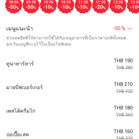
09:00
09:30
10:00
10:30
11:00
11:30
12:00
12:3
-50
-50
-10
-10
-10
-20
-10
-10
%
%
%
%
%
%
%
เมนูแนะนำ
-50 %
ส่วนลดอีททิโก้สามารถใช้ได้กับเมนูอาหารที่เป็นราคาปกติทั้งหมด
ยกเว้นเมนูที่ระบุไว้ในเงื่อนไขพิเศษ
THB 190
ทูน่าทาร์ทาร์
THB 380
THB 210
มายบีฟเบอร์เกอร์
THB 420
THB 180
เพสโต้ครีมไก่
THB 360
THB 160
ปอเปี๊ยะสด
THB 320