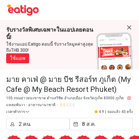
รับรางวัลพิเศษเฉพาะในแอปเลยตอน
นี้!
ใช้งานแอป Eatigo ตอนนี้ รับรางวัลมูลค่าสูงสุด
ถึงTHB 300!
ใช้แอพ
มาย คาเฟ่ @ มาย บีช รีสอร์ท ภูเก็ต (My
Cafe @ My Beach Resort Phuket)
105 ถนนอ่าวยน-เขาขาด ตำบลวิชิต อำเภอเมือง จังหวัดภูเก็ต 83000 ภูเก็ต
แหลมพันวา
อาหารนานาชาติ
เวลาทำการ
4.9
|
จองแล้ว 43 ครั้ง