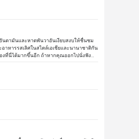
ลอันดามันและหาดพันวาอันเงียบสงบให้ชื่นชม 
ละอาหารรสเลิศในสไตล์เอเชียและนานาชาติกัน
งที่นี่ได้มากขึ้นอีก ถ้าหากคุณออกไปนั่งฟัง
ห้องแอร์ก็ไม่ต้องกลัวเหงาเพราะคุณจะได้เห็น
เฟ่ เป็นร้านแบบออลเดย์ไดนิ่งที่ให้บริการ
อาหารนานาชาติ และอาหารไทยสุดครีเอทีฟที่มี
กลิ่นอายตะวันตกปนเพื่อความทันสมัย (เสิร์ฟแบบอลาคาร์ทสำหรับมื้อกลางวันและเย็น)		