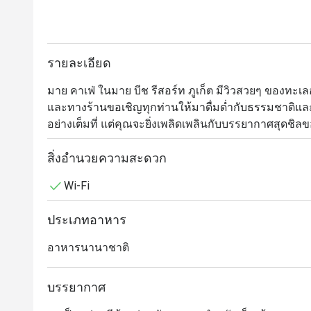
รายละเอียด
มาย คาเฟ่ ในมาย บีช รีสอร์ท ภูเก็ต มีวิวสวยๆ ของทะเ
และทางร้านขอเชิญทุกท่านให้มาดื่มด่ำกับธรรมชาติแ
อย่างเต็มที่ แต่คุณจะยิ่งเพลิดเพลินกับบรรยากาศสุดชิลขอ
เสียงคลื่นที่เก้าอี้ชิงช้าด้านนอก หรือถ้าใครอยากอยู่ใน
การทำงานของเชฟทุกขั้นตอนจากห้องครัวแบบเปิด มาย คา
สิ่งอำนวยความสะดวก
ตลอดทั้งวัน ไม่ว่าจะเป็นมื้อเช้าแบบบุฟเฟ่ต์ หรือเมนู
Wi-Fi
ประเภทอาหาร
อาหารนานาชาติ
บรรยากาศ