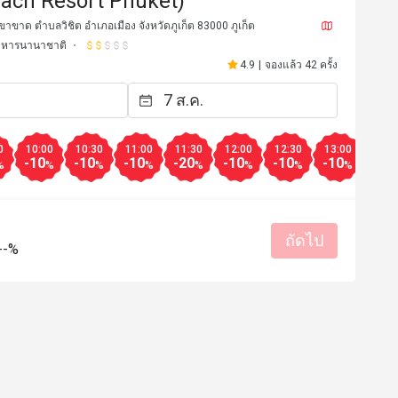
ach Resort Phuket)
าขาด ตำบลวิชิต อำเภอเมือง จังหวัดภูเก็ต 83000 ภูเก็ต
าหารนานาชาติ
4.9
|
จองแล้ว 42 ครั้ง
0
10:00
10:30
11:00
11:30
12:00
12:30
13:00
13:3
-10
-10
-10
-20
-10
-10
-10
-10
%
%
%
%
%
%
%
%
ถัดไป
*******g
B***n
B
--%
14 ต.ค. 2564
2 ต.ค. 25
Delicious food, lovely a
staff.
ste
มีประโยชน์ (0)