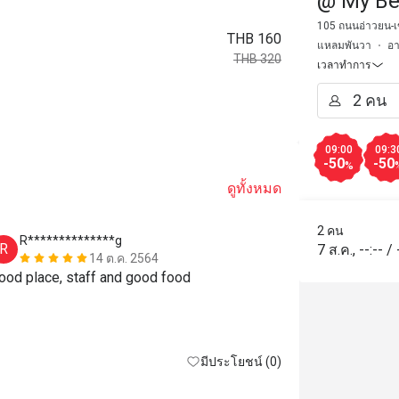
@ My Be
105 ถนนอ่าวยน-เข
THB 160
แหลมพันวา
อ
THB 320
เวลาทำการ
09:00
09:3
-50
-50
%
ดูทั้งหมด
2 คน
R**************g
R*******
R
R
7 ส.ค.
,
--:--
/
14 ต.ค. 2564
ood place, staff and good food
Good staff 

Good view

Good pool

Good beach

มีประโยชน์ (0)
And Good ta