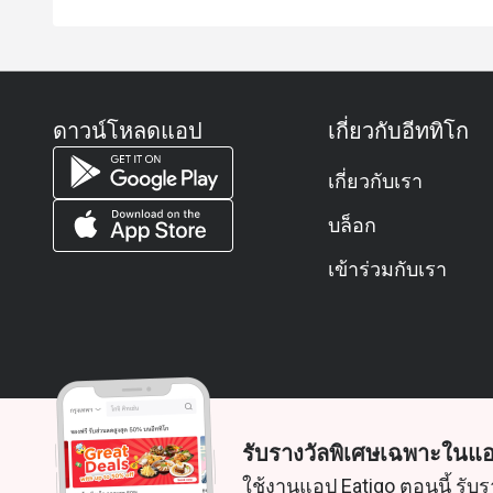
ดาวน์โหลดแอป
เกี่ยวกับอีททิโก
เกี่ยวกับเรา
บล็อก
เข้าร่วมกับเรา
รับรางวัลพิเศษเฉพาะในแอ
© 2026 Zoek. สงวนลิขสิทธิ์
ใช้งานแอป Eatigo ตอนนี้ รับร