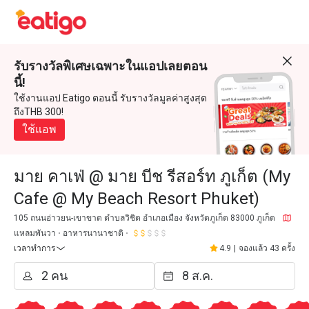
รับรางวัลพิเศษเฉพาะในแอปเลยตอน
นี้!
ใช้งานแอป Eatigo ตอนนี้ รับรางวัลมูลค่าสูงสุด
ถึงTHB 300!
ใช้แอพ
มาย คาเฟ่ @ มาย บีช รีสอร์ท ภูเก็ต (My
Cafe @ My Beach Resort Phuket)
105 ถนนอ่าวยน-เขาขาด ตำบลวิชิต อำเภอเมือง จังหวัดภูเก็ต 83000 ภูเก็ต
แหลมพันวา
อาหารนานาชาติ
เวลาทำการ
4.9
|
จองแล้ว 43 ครั้ง