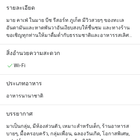
รายละเอียด
มาย คาเฟ่ ในมาย บีช รีสอร์ท ภูเก็ต มีวิวสวยๆ ของทะเล
อันดามันและหาดพันวาอันเงียบสงบให้ชื่นชม และทางร้าน
ขอเชิญทุกท่านให้มาดื่มด่ำกับธรรมชาติและอาหารรสเลิศ
ในสไตล์เอเชียและนานาชาติกันอย่างเต็มที่ แต่คุณจะยิ่ง
เพลิดเพลินกับบรรยากาศสุดชิลของที่นี่ได้มากขึ้นอีก ถ้าหาก
สิ่งอำนวยความสะดวก
คุณออกไปนั่งฟังเสียงคลื่นที่เก้าอี้ชิงช้าด้านนอก หรือถ้าใคร
อยากอยู่ในห้องแอร์ก็ไม่ต้องกลัวเหงาเพราะคุณจะได้เห็น
Wi-Fi
การทำงานของเชฟทุกขั้นตอนจากห้องครัวแบบเปิด มาย 
คาเฟ่ เป็นร้านแบบออลเดย์ไดนิ่งที่ให้บริการตลอดทั้งวัน ไม่
ประเภทอาหาร
ว่าจะเป็นมื้อเช้าแบบบุฟเฟ่ต์ หรือเมนูอาหารนานาชาติ และ
อาหารไทยสุดครีเอทีฟที่มีกลิ่นอายตะวันตกปนเพื่อความทัน
อาหารนานาชาติ
สมัย (เสิร์ฟแบบอลาคาร์ทสำหรับมื้อกลางวันและเย็น)		
บรรยากาศ
มาเป็นกลุ่ม, มีห้องส่วนตัว, เหมาะสำหรับเด็ก, ร้านอาหารส
บายๆ, มื้อครอบครัว, กลุ่มเพื่อน, ฉลองวันเกิด, โอกาสพิเศษ,