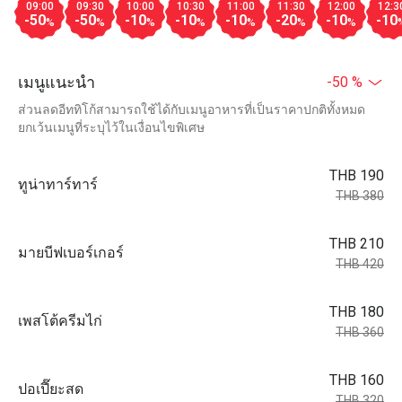
09:00
09:30
10:00
10:30
11:00
11:30
12:00
12:3
-50
-50
-10
-10
-10
-20
-10
-10
%
%
%
%
%
%
%
เมนูแนะนำ
-50 %
ส่วนลดอีททิโก้สามารถใช้ได้กับเมนูอาหารที่เป็นราคาปกติทั้งหมด
ยกเว้นเมนูที่ระบุไว้ในเงื่อนไขพิเศษ
THB 190
ทูน่าทาร์ทาร์
THB 380
THB 210
มายบีฟเบอร์เกอร์
THB 420
THB 180
เพสโต้ครีมไก่
THB 360
THB 160
ปอเปี๊ยะสด
THB 320