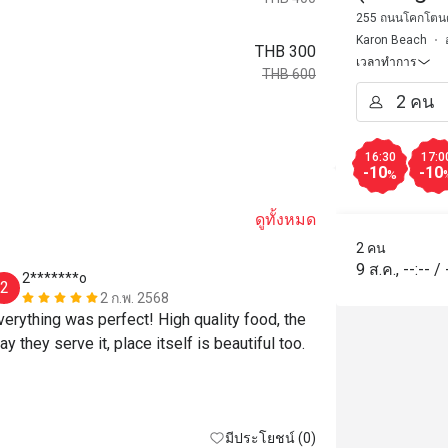
Phuket)
255 ถนนโคกโตนด 
Karon Beach
THB 300
เวลาทำการ
THB 600
16:30
17:0
-10
-10
%
ดูทั้งหมด
2 คน
9 ส.ค.
,
--:--
/
2*******o
S*******
2
S
2 ก.พ. 2568
verything was perfect! High quality food, the 
Excellent foo
way they serve it, place itself is beautiful too. 
มีประโยชน์ (0)