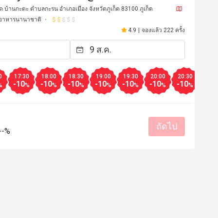
บ้านกะตะ ตำบลกะรน อำเภอเมือง จังหวัดภูเก็ต 83100 ภูเก็ต
อาหารนานาชาติ
4.9
|
จองแล้ว 222 ครั้ง
0
17:30
18:00
18:30
19:00
19:30
20:00
20:30
21:0
-10
-10
-10
-10
-10
-10
-10
-10
%
%
%
%
%
%
%
%
ถัดไป
--%
******g
B***n
B
7 ก.ย. 2567
2 ม.ค. 25
d with unbeatable view over Kata 
Beach, to a fantastic price 😀 
มีประโยชน์ (0)