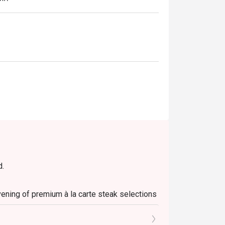
d.
evening of premium à la carte steak selections
st ingredients from both land and sea!
 before the night sets in over the spectacular