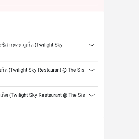
r.
------
r 2026
ส กะตะ ภูเก็ต (Twilight Sky
 to the recommended menu on this date.
็ต (Twilight Sky Restaurant @ The Sis
เก็ต (Twilight Sky Restaurant @ The Sis