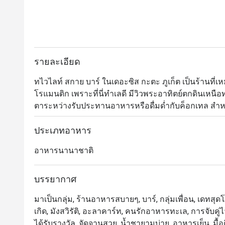
รายละเอียด
ทไวไลท์ สกาย บาร์ ในเดอะซิส กะตะ ภูเก็ต เป็นร้านที
โรแมนติก เพราะที่นี่ทำเลดี มีวิวพระอาทิตย์ตกดินเหนื
ตาระหว่างรับประทานอาหารหรือดื่มด่ำกับค็อกเทล สำหรับ
อายความเป็นภูเก็ตร่วมสมัย โดยนำวัตถุดิบและเทคนิ
เอกลักษณ์ของภูเก็ตจนได้รสชาติที่กลมกล่อมลงตัว 
ประเภทอาหาร
อาหารนานาชาติ
บรรยากาศ
มาเป็นกลุ่ม, ร้านอาหารสบายๆ, บาร์, กลุ่มเพื่อน, เดทส
เกิด, มังสวิรัติ, อะลาคาร์ท, คนรักอาหารทะเล, การจับคู่ไวน
ได้รับรางวัล, จัดจานสวย, น้ำชายามบ่าย, อาหารเย็น, มื้อ