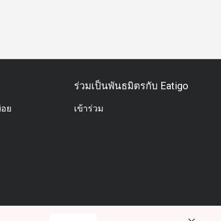
ครบรอบ
ฉลองวันเกิด
มังสวิรัติ
อะลาคาร์ท
คนรักอาหา
ร่วมเป็นพันธมิตรกับ Eatigo
่อย
เข้าร่วม