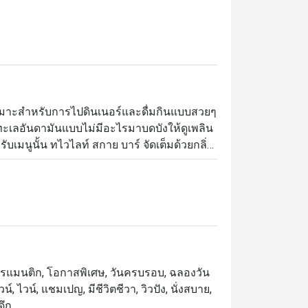
่เหมาะสำหรับการไปดินเนอร์และดื่มกินแบบสวยๆ 
อทะเลอันดามันแบบไม่มีอะไรมาบดบังให้ดูเพลิน
เมนูนั้น ทไวไลท์ สกาย บาร์ จัดเต็มด้วยกลิ่น
คการทำอาหารแบบฟิวชั่นมาผสมผสานกับ
แนะนำให้ลองแซลมอนแอตแลนติกบนหินร้อน ยำ
ุดโรแมนติก, โอกาสพิเศษ, วันครบรอบ, ฉลองวัน
์, ไวน์, แชมเปญ, มีชีวิตชีวา, วิวปัง, นั่งสบาย,
ดึก