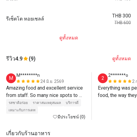
THB 300
รีเซ็ตโต หอยเชลล์
THB 600
ดูทั้งหมด
รีวิว
4.9
(9)
ดูทั้งหมด
M********n
2*******o
M
2
24 มิ.ย. 2569
2 
Amazing food and excellent service 
Everything was per
from staff. So many nice spots to 
food, the way they 
take photos as well.
รสชาติอร่อย
ราคาสมเหตุสมผล
บริการดี
เหมาะกับการเดท
มีประโยชน์ (0)
เกี่ยวกับร้านอาหาร