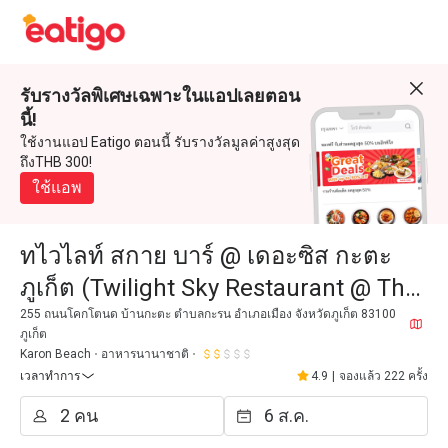
รับรางวัลพิเศษเฉพาะในแอปเลยตอน
นี้!
ใช้งานแอป Eatigo ตอนนี้ รับรางวัลมูลค่าสูงสุด
ถึงTHB 300!
ใช้แอพ
ทไวไลท์ สกาย บาร์ @ เดอะซิส กะตะ
ภูเก็ต (Twilight Sky Restaurant @ The
Sis Kata Phuket)
255 ถนนโคกโตนด บ้านกะตะ ตำบลกะรน อำเภอเมือง จังหวัดภูเก็ต 83100
ภูเก็ต
Karon Beach
อาหารนานาชาติ
เวลาทำการ
4.9
|
จองแล้ว 222 ครั้ง