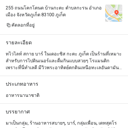
255 ถนนโคกโตนด บ้านกะตะ ตำบลกะรน อำเภอ
เมือง จังหวัดภูเก็ต 83100 ภูเก็ต
คัดลอกที่อยู่
รายละเอียด
ทไวไลท์ สกาย บาร์ ในเดอะซิส กะตะ ภูเก็ต เป็นร้านที่เหมาะ
สำหรับการไปดินเนอร์และดื่มกินแบบสวยๆ โรแมนติก 
เพราะที่นี่ทำเลดี มีวิวพระอาทิตย์ตกดินเหนือทะเลอันดามัน
แบบไม่มีอะไรมาบดบังให้ดูเพลินตาระหว่างรับประทาน
อาหารหรือดื่มด่ำกับค็อกเทล สำหรับเมนูนั้น ทไวไลท์ สกาย 
ประเภทอาหาร
บาร์ จัดเต็มด้วยกลิ่นอายความเป็นภูเก็ตร่วมสมัย โดยนำ
วัตถุดิบและเทคนิคการทำอาหารแบบฟิวชั่นมาผสมผสานกับ
อาหารนานาชาติ
เอกลักษณ์ของภูเก็ตจนได้รสชาติที่กลมกล่อมลงตัว แนะนำ
ให้ลองแซลมอนแอตแลนติกบนหินร้อน ยำผักบุ้งกรอบและ
บรรยากาศ
มาเป็นกลุ่ม, ร้านอาหารสบายๆ, บาร์, กลุ่มเพื่อน, เดทสุดโร