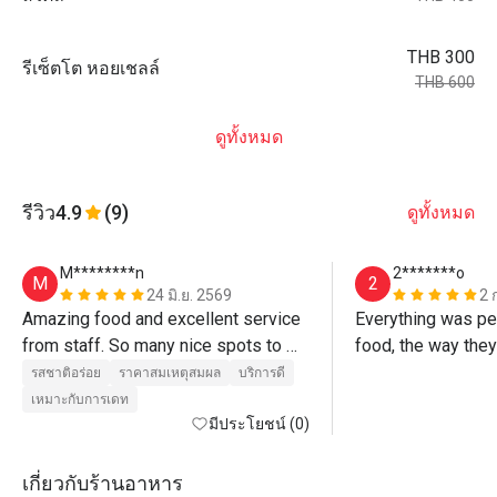
THB 300
รีเซ็ตโต หอยเชลล์
THB 600
ดูทั้งหมด
รีวิว
4.9
(9)
ดูทั้งหมด
M********n
2*******o
M
2
24 มิ.ย. 2569
2 
Amazing food and excellent service 
Everything was per
from staff. So many nice spots to 
food, the way they 
take photos as well.
รสชาติอร่อย
ราคาสมเหตุสมผล
บริการดี
เหมาะกับการเดท
มีประโยชน์ (0)
เกี่ยวกับร้านอาหาร