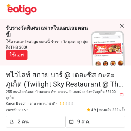
รับรางวัลพิเศษเฉพาะในแอปเลยตอน
นี้!
ใช้งานแอป Eatigo ตอนนี้ รับรางวัลมูลค่าสูงสุด
ถึงTHB 300!
ใช้แอพ
ทไวไลท์ สกาย บาร์ @ เดอะซิส กะตะ
ภูเก็ต (Twilight Sky Restaurant @ The
Sis Kata Phuket)
255 ถนนโคกโตนด บ้านกะตะ ตำบลกะรน อำเภอเมือง จังหวัดภูเก็ต 83100
ภูเก็ต
Karon Beach
อาหารนานาชาติ
เวลาทำการ
4.9
|
จองแล้ว 222 ครั้ง