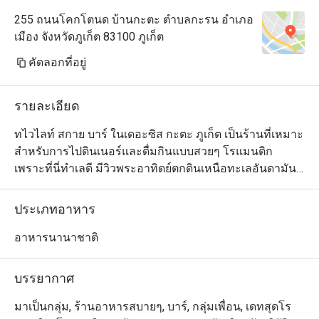
255 ถนนโคกโตนด บ้านกะตะ ตำบลกะรน อำเภอ
เมือง จังหวัดภูเก็ต 83100 ภูเก็ต
คัดลอกที่อยู่
รายละเอียด
ทไวไลท์ สกาย บาร์ ในเดอะซิส กะตะ ภูเก็ต เป็นร้านที่เหมาะ
สำหรับการไปดินเนอร์และดื่มกินแบบสวยๆ โรแมนติก 
เพราะที่นี่ทำเลดี มีวิวพระอาทิตย์ตกดินเหนือทะเลอันดามัน
แบบไม่มีอะไรมาบดบังให้ดูเพลินตาระหว่างรับประทาน
อาหารหรือดื่มด่ำกับค็อกเทล สำหรับเมนูนั้น ทไวไลท์ สกาย 
ประเภทอาหาร
บาร์ จัดเต็มด้วยกลิ่นอายความเป็นภูเก็ตร่วมสมัย โดยนำ
วัตถุดิบและเทคนิคการทำอาหารแบบฟิวชั่นมาผสมผสานกับ
อาหารนานาชาติ
เอกลักษณ์ของภูเก็ตจนได้รสชาติที่กลมกล่อมลงตัว แนะนำ
ให้ลองแซลมอนแอตแลนติกบนหินร้อน ยำผักบุ้งกรอบและ
บรรยากาศ
มาเป็นกลุ่ม, ร้านอาหารสบายๆ, บาร์, กลุ่มเพื่อน, เดทสุดโร