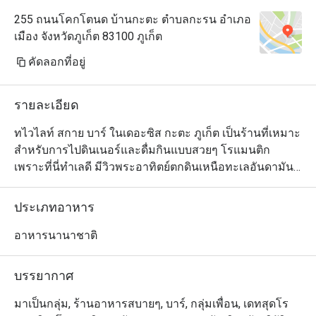
255 ถนนโคกโตนด บ้านกะตะ ตำบลกะรน อำเภอ
เมือง จังหวัดภูเก็ต 83100 ภูเก็ต
คัดลอกที่อยู่
รายละเอียด
ทไวไลท์ สกาย บาร์ ในเดอะซิส กะตะ ภูเก็ต เป็นร้านที่เหมาะ
สำหรับการไปดินเนอร์และดื่มกินแบบสวยๆ โรแมนติก 
เพราะที่นี่ทำเลดี มีวิวพระอาทิตย์ตกดินเหนือทะเลอันดามัน
แบบไม่มีอะไรมาบดบังให้ดูเพลินตาระหว่างรับประทาน
อาหารหรือดื่มด่ำกับค็อกเทล สำหรับเมนูนั้น ทไวไลท์ สกาย 
ประเภทอาหาร
บาร์ จัดเต็มด้วยกลิ่นอายความเป็นภูเก็ตร่วมสมัย โดยนำ
วัตถุดิบและเทคนิคการทำอาหารแบบฟิวชั่นมาผสมผสานกับ
อาหารนานาชาติ
เอกลักษณ์ของภูเก็ตจนได้รสชาติที่กลมกล่อมลงตัว แนะนำ
ให้ลองแซลมอนแอตแลนติกบนหินร้อน ยำผักบุ้งกรอบและ
บรรยากาศ
มาเป็นกลุ่ม, ร้านอาหารสบายๆ, บาร์, กลุ่มเพื่อน, เดทสุดโร