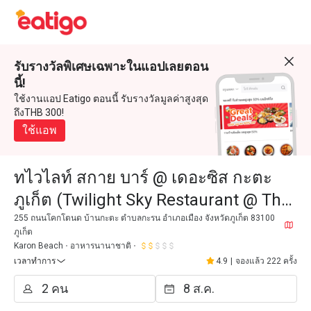
รับรางวัลพิเศษเฉพาะในแอปเลยตอน
นี้!
ใช้งานแอป Eatigo ตอนนี้ รับรางวัลมูลค่าสูงสุด
ถึงTHB 300!
ใช้แอพ
ทไวไลท์ สกาย บาร์ @ เดอะซิส กะตะ
ภูเก็ต (Twilight Sky Restaurant @ The
Sis Kata Phuket)
255 ถนนโคกโตนด บ้านกะตะ ตำบลกะรน อำเภอเมือง จังหวัดภูเก็ต 83100
ภูเก็ต
Karon Beach
อาหารนานาชาติ
เวลาทำการ
4.9
|
จองแล้ว 222 ครั้ง