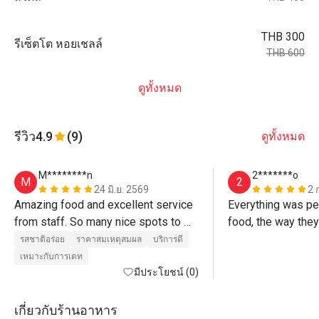
THB 300
รีเซ็ตโต หอยเชลล์
THB 600
ดูทั้งหมด
รีวิว
4.9
(9)
ดูทั้งหมด
M********n
2*******o
M
2
24 มิ.ย. 2569
2 
Amazing food and excellent service 
Everything was per
from staff. So many nice spots to 
food, the way they 
take photos as well.
รสชาติอร่อย
ราคาสมเหตุสมผล
บริการดี
เหมาะกับการเดท
มีประโยชน์ (0)
เกี่ยวกับร้านอาหาร