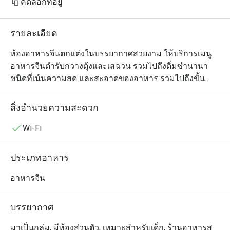
คัดลอกที่อยู่
รายละเอียด
ห้องอาหารจีนตกแต่งในบรรยากาศสวยงาม ให้บริการเมนู
อาหารจีนตำรับกวางตุ้งและเสฉวน รวมไปถึงติ่มซำนานา
ชนิดที่เน้นความสด และสะอาดของอาหาร รวมไปถึงขั้น
ตอนการทำอย่างพิถีพิถัน ภายใต้การดูแลของหัวหน้าพ่อครัว
ใหญ่ของโรงแรมฯ

สิ่งอำนวยความสะดวก
Man Ho @ JW Marriott Bangkok เป็นห้องอาหารจีนระดับ
Wi-Fi
พรีเมียมที่เชี่ยวชาญด้านอาหารกวางตุ้งต้นตำรับ ตั้งอยู่บน
ชั้น 2 ของโรงแรม JW Marriott Bangkok เดินทางสะดวก
ประเภทอาหาร
สบายใกล้กับ ซอยนานาเหนือ, นานาสแควร์ และ BTS 
เพลินจิต บรรยากาศตกแต่งอย่างหรูหราคลาสสิกและอบอุ่น 
อาหารจีน
เหมาะสำหรับการสังสรรค์ในครอบครัว กลุ่มเพื่อน หรือการ
คุยธุรกิจด้วยบริการห้องส่วนตัวที่เป็นสัดส่วน

บรรยากาศ
・ร้านนี้มีชื่อเสียงอย่างมากในเรื่อง บุฟเฟต์ติ่มซำไม่อั้น ที่มี
มาเป็นกลุ่ม, มีห้องส่วนตัว, เหมาะสำหรับเด็ก, ร้านอาหารส