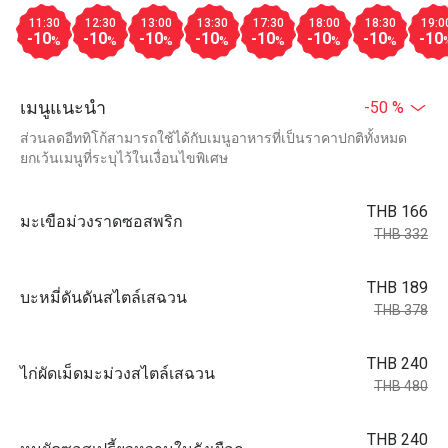
11:30
12:30
13:00
13:30
17:30
18:00
18:30
19:0
-10
-10
-10
-10
-10
-10
-10
-10
%
%
%
%
%
%
%
เมนูแนะนำ
-50 %
ส่วนลดอีททิโก้สามารถใช้ได้กับเมนูอาหารที่เป็นราคาปกติทั้งหมด
ยกเว้นเมนูที่ระบุไว้ในเงื่อนไขพิเศษ
THB 166
มะเขือม่วงราดซอสพริก
THB 332
THB 189
บะหมี่ดันดันสไตล์เสฉวน
THB 378
THB 240
ไก่ผัดเม็ดมะม่วงสไตล์เสฉวน
THB 480
THB 240