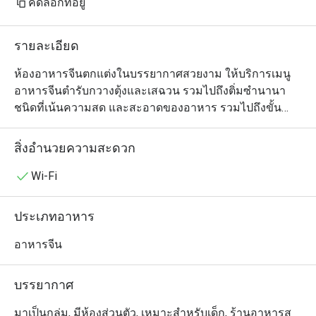
คัดลอกที่อยู่
รายละเอียด
ห้องอาหารจีนตกแต่งในบรรยากาศสวยงาม ให้บริการเมนู
อาหารจีนตำรับกวางตุ้งและเสฉวน รวมไปถึงติ่มซำนานา
ชนิดที่เน้นความสด และสะอาดของอาหาร รวมไปถึงขั้น
ตอนการทำอย่างพิถีพิถัน ภายใต้การดูแลของหัวหน้าพ่อครัว
ใหญ่ของโรงแรมฯ

สิ่งอำนวยความสะดวก
Man Ho @ JW Marriott Bangkok เป็นห้องอาหารจีนระดับ
Wi-Fi
พรีเมียมที่เชี่ยวชาญด้านอาหารกวางตุ้งต้นตำรับ ตั้งอยู่บน
ชั้น 2 ของโรงแรม JW Marriott Bangkok เดินทางสะดวก
ประเภทอาหาร
สบายใกล้กับ ซอยนานาเหนือ, นานาสแควร์ และ BTS 
เพลินจิต บรรยากาศตกแต่งอย่างหรูหราคลาสสิกและอบอุ่น 
อาหารจีน
เหมาะสำหรับการสังสรรค์ในครอบครัว กลุ่มเพื่อน หรือการ
คุยธุรกิจด้วยบริการห้องส่วนตัวที่เป็นสัดส่วน

บรรยากาศ
・ร้านนี้มีชื่อเสียงอย่างมากในเรื่อง บุฟเฟต์ติ่มซำไม่อั้น ที่มี
มาเป็นกลุ่ม, มีห้องส่วนตัว, เหมาะสำหรับเด็ก, ร้านอาหารส