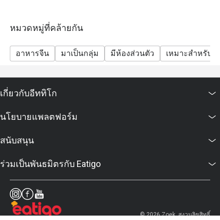
reservations who made for more then 2 people
required to sit separately.
หมวดหมู่ที่คล้ายกัน
- All prices after discount are exclusive of VAT and
Service charge.
อาหารจีน
มาเป็นกลุ่ม
มีห้องส่วนตัว
เหมาะสำหรับเด
- Discount cannot be used in conjunction with any other
promotions, discounts, vouchers and credit cards.
- Discount is not eligible to earn Marriott Bonvoy points
เกี่ยวกับอีททิโก
and Club Marriott milestones.
- Discount does not apply on applicable government
นโยบายแพลตฟอร์ม
tax and service charges.
Frequently Asked Questions (FAQs)
สนับสนุน
Q: What kind of cuisine does Man Ho @ JW Marriott
Bangkok offer? A: Man Ho specializes in authentic
ร่วมเป็นพันธมิตรกับ Eatigo
Cantonese and Chinese cuisine, offering a wide range
of traditional dim sum, premium roasted meats, and
contemporary Chinese dishes.
Q: What are the key menu highlights? A: Signature
© 2026 Zoek. สงวนลิขสิทธิ์