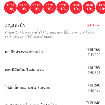
11:30
12:30
13:00
13:30
17:30
18:00
18:30
19:0
-10
-10
-10
-10
-10
-10
-10
-10
%
%
%
%
%
%
%
เมนูแนะนำ
-50 %
ส่วนลดอีททิโก้สามารถใช้ได้กับเมนูอาหารที่เป็นราคาปกติทั้งหมด
ยกเว้นเมนูที่ระบุไว้ในเงื่อนไขพิเศษ
THB 166
มะเขือม่วงราดซอสพริก
THB 332
THB 189
บะหมี่ดันดันสไตล์เสฉวน
THB 378
THB 240
ไก่ผัดเม็ดมะม่วงสไตล์เสฉวน
THB 480
THB 240