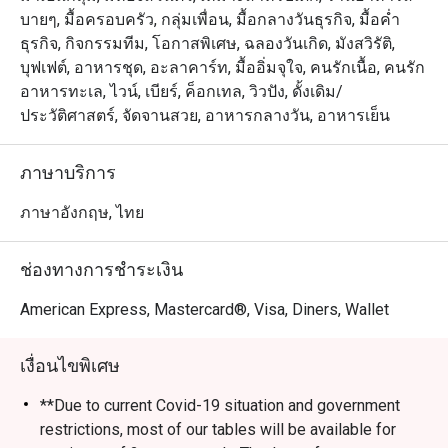
เมนูทำมือให้เลือกกว่า 40 รายการ เมนูไฮไลท์ที่ห้ามพลาด
บายๆ, มื้อครอบครัว, กลุ่มเพื่อน, มื้อกลางวันธุรกิจ, มื้อค่ำ
คือ เป็ดปักกิ่ง หนังกรอบ, ก๋วยเตี๋ยวหลอดกุ้งกรอบ และ โจ๊กซี
ธุรกิจ, กิจกรรมทีม, โอกาสพิเศษ, ฉลองวันเกิด, มังสวิรัติ,
ฟู้ดมานโฮ อันเป็นเอกลักษณ์ ซึ่งรังสรรค์ด้วยวัตถุดิบคุณภาพ
บุฟเฟต์, อาหารชุด, อะลาคาร์ท, มื้ออิ่มจุใจ, คนรักเนื้อ, คนรัก
สูงและมาตรฐานบริการระดับ 5 ดาว

อาหารทะเล, ไวน์, เบียร์, ค็อกเทล, วิวปัง, ดั้งเดิม/
ประวัติศาสตร์, จัดจานสวย, อาหารกลางวัน, อาหารเย็น
・สำหรับคนไทย ที่นี่คือตัวเลือกระดับท็อปสำหรับมื้อกลาง
วันติ่มซำสุดหรูหรือมื้อค่ำฉลองกับครอบครัวที่เน้นรสชาติต้น
ภาษาบริการ
ตำรับ ส่วนนักท่องเที่ยวจะได้สัมผัสประสบการณ์การรับ
ประทานอาหารจีนชั้นเลิศในทำเลใจกลางเมืองที่เดินทางง่าย
ภาษาอังกฤษ, ไทย
ใกล้ BTS เพลินจิต และย่าน นานา

ช่องทางการชำระเงิน
・การจองผ่านแอปหรือเว็บไซต์ Eatigo เป็นวิธีที่ชาญฉลาด
ที่สุดในการรับประทานอาหาร เพียงเลือกช่วงเวลาที่คุณ
American Express, Mastercard®, Visa, Diners, Wallet
เงื่อนไขพิเศษ
**Due to current Covid-19 situation and government
restrictions, most of our tables will be available for