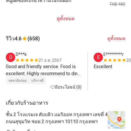
หมูผัดซอสเปรี้ยวหวานในรังเผือก
THB 480
ดูทั้งหมด
รีวิว
4.6
(658)
ดูทั้งหมด
D***k
E********r
D
E
21 ธ.ค. 2567
20
Good and friendly service. Food is 
Excellent
excellent. Highly recommend to dine 
at this restaurant. 
รสชาติอร่อย
บริการดี
มีประโยชน์ (0)
เกี่ยวกับร้านอาหาร
ชั้น 2 โรงแรมเจ ดับบลิว แมริออท กรุงเทพฯ เลขที่ 4
ถนนสุขุมวิท ซอย 2 กรุงเทพฯ 10110 กรุงเทพฯ