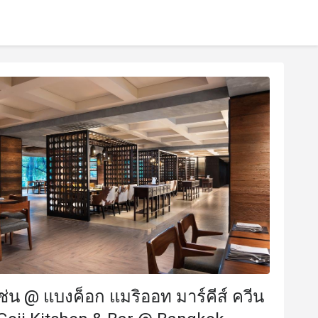
เช่น @ แบงค็อก แมริออท มาร์คีส์ ควีน