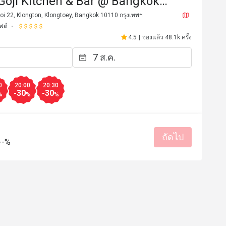
(Goji Kitchen & Bar @ Bangkok
 Marquis Queen's Park)
oi 22, Klongton, Klongtoey, Bangkok 10110 กรุงเทพฯ
ฟต์
4.5
|
จองแล้ว 48.1k ครั้ง
0
20:00
20:30
-30
-30
%
%
%
ถัดไป
u****b
--%
U
23 ก.ค. 2569
8 ก.ค. 25
er celebrating my own special 
Excellent location, excell
the food was delicious and the 
service! 
ndly, so I had a perfect meal. I 
รสชาติอร่อย
ราคาสมเหตุสม
nt to visit again next time I come 
สถานที่สะอาด
เหมาะกับการสั
บริการดี
เหมาะกับการสังสรรค์