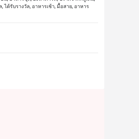
นมื้อพิเศษกับครอบครัว มื้อกลางวันทางธุรกิจ 
ทล, ได้รับรางวัล, อาหารเช้า, มื้อสาย, อาหาร
จกับความหลากหลายและคุณภาพ เดินทางสะดวก
ุดในการรับประทานอาหาร เพียงเลือกเวลาที่