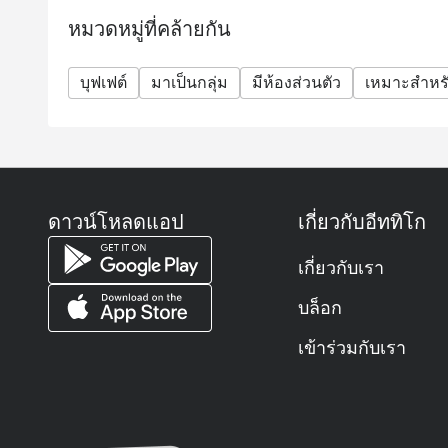
เด็กอายุ 12 ปีขึ้นไป ชำระราคาเต็ม
หมวดหมู่ที่คล้ายกัน
* ราคาอาจมีการเปลี่ยนแปลงได้ตลอดเวลาโดยไม่ต้อง
กิจกรรมพิเศษ (เช่น คริสต์มาส ปีใหม่ วันวาเลนไทน์ 
บุฟเฟต์
มาเป็นกลุ่ม
มีห้องส่วนตัว
เหมาะสำหรั
* กรุณามาตรงต่อเวลาเพื่อยืนยันการจองรับส่วนลดแล
การจองของท่านจะใช้ไม่ได้
* ส่วนลดใช้ได้กับบุฟเฟ่ต์เท่านั้น ไม่สามารถใช้กับเมน
ของทางร้าน
คำถามที่พบบ่อย (FAQ)
ดาวน์โหลดแอป
เกี่ยวกับอีททิโก
ถาม: ร้านโกจิ คิทเช่น + บาร์ เป็นร้านอาหารแบบไหน
ตอบ: โกจิ คิทเช่น + บาร์ เป็นร้านอาหารบุฟเฟต์ระด
เกี่ยวกับเรา
ทั้งมุมซีฟู้ดสดใหม่ เนื้อย่าง พาสต้า ซูชิ ซาชิมิ และอ
บริการตลอดวันด้วยครับ
บล็อก
ถาม: ร้านเปิดให้บริการเวลาไหนบ้าง?
เข้าร่วมกับเรา
ตอบ:
🍳 บุฟเฟต์อาหารเช้า: 06.00 – 10.30 น.
🍱 บุฟเฟต์กลางวัน: 12.00 – 14.30 น.
🍖 บุฟเฟต์มื้อเย็น: 17.30 – 22.00 น.