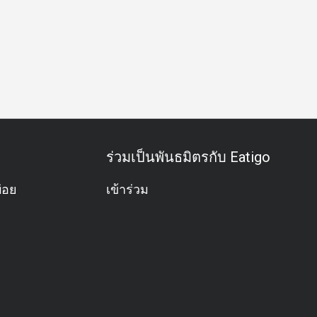
ำธุรกิจ
กิจกรรมทีม
โอกาสพิเศษ
ฉลองวันเกิด
บุฟเฟต์
ร่วมเป็นพันธมิตรกับ Eatigo
่อย
เข้าร่วม