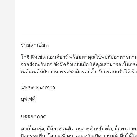
รายละเอียด
โกจิ คิทเช่น แอนด์บาร์ พร้อมพาคุณไปพบกับอาหารนา
จากฝั่งตะวันตก ซึ่งมีครัวแบบเปิด ให้คุณสามารถเห
เพลิดเพลินกับอาหารรสชาติอร่อยล้ำ กับครอบครัวได้ 
ย่างเนื้อต่างๆ และการสรรหาซีฟู้ดที่สดใหม่ ซึ่งเชฟจะเลือก
มื้ออาหารอันน่าจดจำ 

ประเภทอาหาร
บุฟเฟต์
Goji Kitchen + Bar เป็นห้องอาหารบุฟเฟ่ต์นานาชาติระดับพ
Marriott Marquis Queen’s Park เดินทางสะดวกจาก สถา
บรรยากาศหรูหราแต่เป็นกันเอง พร้อมครัวเปิดให้ชมกา
บรรยากาศ
ได้แก่ เนื้อวากิวคุณภาพเยี่ยม หอยนางรมสด และขนมห
มาเป็นกลุ่ม, มีห้องส่วนตัว, เหมาะสำหรับเด็ก, มื้อครอบครัว,
กิจกรรมทีม, โอกาสพิเศษ, ฉลองวันเกิด, บุฟเฟต์, ดื่มได้