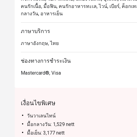
เหมาะสำหรับทั้งคนท้องถิ่นและนักท่องเที่ยว ไม่ว่าจะเป็
คนรักเนื้อ, มื้อฟิน, คนรักอาหารทะเล, ไวน์, เบียร์, ค็อกเ
หรือบรันช์วันหยุดสุดสัปดาห์ คนท้องถิ่นจะประทับใ
กลางวัน, อาหารเย็น
สบายใกล้แหล่งท่องเที่ยวและรถไฟฟ้า

 การจองผ่านแอปหรือเว็บไซต์ Eatigo คือวิธีที่ฉลาดที่ส
ภาษาบริการ
ภาษาอังกฤษ, ไทย
ช่องทางการชำระเงิน
Mastercard®, Visa
เงื่อนไขพิเศษ
วันวาเลนไทน์
มื้อกลางวัน: 1,529 nett
มื้อเย็น: 3,177 nett