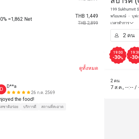
ส์ปาร์ค 
Marriott
199 Sukhumvit S
THB 1,449
พร้อมพงษ์
บุฟเ
 50% =1,862 Net
THB 2,899
เวลาทำการ
19:00
19:3
-30
-30
%
ดูทั้งหมด
2 คน
D**a
J*****g
7 ส.ค.
,
--:--
/
D
J
26 ก.ค. 2569
njoyed the food!
It was a dinn
day, and all 
รสชาติอร่อย
บริการดี
สถานที่สะอาด
staff was frie
definitely wa
to Bangkok. 
รสชาติอร่อย