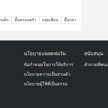
แจ้งให้ทราบล่วงหน้าในวันหยุดนักขัตฤกษ์
ฯลฯ)
บเด็ก
มื้อครอบครัว
กลุ่มเพื่อน
มื้อกลางวันธุรกิจ
มื้อค่
ะที่นั่งของท่าน หากมาถึงก่อนเวลา 15 นาที
ูอลาคาร์ท เมนูเครื่องดื่ม และโปรโมชั่นอื่นๆ
นโยบายแพลตฟอร์ม
สนับสนุน
?
ับพรีเมียม ให้บริการอาหารนานาชาติครบครัน มี
ข้อกำหนดในการให้บริการ
คำถามที่พบบ
าหารไทย รวมถึงมีเมนูตามสั่ง (à la carte) ให้
นโยบายความเป็นส่วนตัว
นโยบายผู้ใช้ที่เป็นธรรม