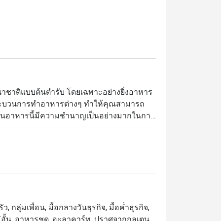
นาชาติแบบต้นตำรับ โดยเฉพาะอย่างยิ่งอาหาร
็นกระบวนการทำอาหารต่างๆ ทำให้คุณสามารถ
ร้านอาหารนี้มีความชำนาญเป็นอย่างมากในการ
แต่วัตถุดิบที่สดใหม่เท่านั้น เพื่อทำให้คุณมี
รีเมียม ตั้งอยู่ที่ชั้น G ของโรงแรม Bangkok 
นีรถไฟฟ้า BTS พร้อมพงษ์ โดดเด่นด้วย
รปรุงอาหารแบบสดใหม่ ไฮไลต์เมนูแนะนำ 
วานหลากหลายที่ต้องลอง

 กลุ่มเพื่อน, มื้อกลางวันธุรกิจ, มื้อค่ำธุรกิจ,
ไม่อั้น, อาหารชุด, อะลาคาร์ท, ปราศจากกลูเตน,