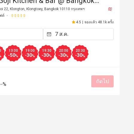
(Goji Kitchen & Bar @ Bangkok
 Marquis Queen's Park)
oi 22, Klongton, Klongtoey, Bangkok 10110 กรุงเทพฯ
ฟต์
4.5
|
จองแล้ว 48.1k ครั้ง
0
13:00
19:00
19:30
20:00
20:30
-50
-30
-30
-30
-30
%
%
%
%
%
%
ถัดไป
u****b
--%
U
23 ก.ค. 2569
8 ก.ค. 25
er celebrating my own special 
Excellent location, excell
the food was delicious and the 
service! 
ndly, so I had a perfect meal. I 
รสชาติอร่อย
ราคาสมเหตุสม
nt to visit again next time I come 
สถานที่สะอาด
เหมาะกับการสั
บริการดี
เหมาะกับการสังสรรค์