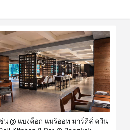
เช่น @ แบงค็อก แมริออท มาร์คีส์ ควีน