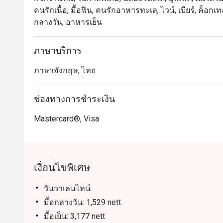
เหมาะสำหรับทั้งคนท้องถิ่นและนักท่องเที่ยว ไม่ว่าจะเป็
คนรักเนื้อ, มื้อฟิน, คนรักอาหารทะเล, ไวน์, เบียร์, ค็อกเ
หรือบรันช์วันหยุดสุดสัปดาห์ คนท้องถิ่นจะประทับใ
กลางวัน, อาหารเย็น
สบายใกล้แหล่งท่องเที่ยวและรถไฟฟ้า

 การจองผ่านแอปหรือเว็บไซต์ Eatigo คือวิธีที่ฉลาดที่ส
ภาษาบริการ
ภาษาอังกฤษ, ไทย
ช่องทางการชำระเงิน
Mastercard®, Visa
เงื่อนไขพิเศษ
วันวาเลนไทน์
มื้อกลางวัน: 1,529 nett
มื้อเย็น: 3,177 nett