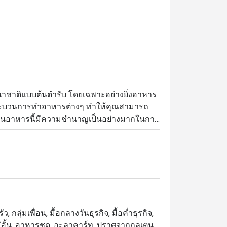
นาชาติแบบต้นตำรับ โดยเฉพาะอย่างยิ่งอาหาร
็นกระบวนการทำอาหารต่างๆ ทำให้คุณสามารถ
ร้านอาหารนี้มีความชำนาญเป็นอย่างมากในการ
แต่วัตถุดิบที่สดใหม่เท่านั้น เพื่อทำให้คุณมี
รีเมียม ตั้งอยู่ที่ชั้น G ของโรงแรม Bangkok 
นีรถไฟฟ้า BTS พร้อมพงษ์ โดดเด่นด้วย
รปรุงอาหารแบบสดใหม่ ไฮไลต์เมนูแนะนำ 
วานหลากหลายที่ต้องลอง

 กลุ่มเพื่อน, มื้อกลางวันธุรกิจ, มื้อค่ำธุรกิจ,
ไม่อั้น, อาหารชุด, อะลาคาร์ท, ปราศจากกลูเตน,