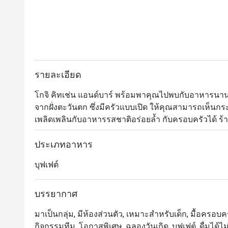
รายละเอียด
โกจิ คิทเช่น แอนด์บาร์ พร้อมพาคุณไปพบกับอาหารนา
จากฝั่งตะวันตก ซึ่งมีครัวแบบเปิด ให้คุณสามารถเห
เพลิดเพลินกับอาหารรสชาติอร่อยล้ำ กับครอบครัวได้ 
ย่างเนื้อต่างๆ และการสรรหาซีฟู้ดที่สดใหม่ ซึ่งเชฟจะเลือก
มื้ออาหารอันน่าจดจำ 

ประเภทอาหาร
บุฟเฟต์
Goji Kitchen + Bar เป็นห้องอาหารบุฟเฟ่ต์นานาชาติระดับพ
Marriott Marquis Queen’s Park เดินทางสะดวกจาก สถา
บรรยากาศหรูหราแต่เป็นกันเอง พร้อมครัวเปิดให้ชมกา
บรรยากาศ
ได้แก่ เนื้อวากิวคุณภาพเยี่ยม หอยนางรมสด และขนมห
มาเป็นกลุ่ม, มีห้องส่วนตัว, เหมาะสำหรับเด็ก, มื้อครอบครัว,
กิจกรรมทีม, โอกาสพิเศษ, ฉลองวันเกิด, บุฟเฟต์, ดื่มได้