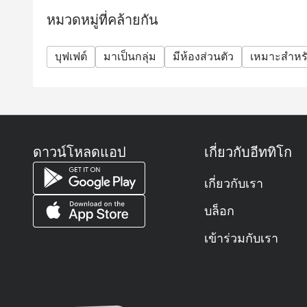
เด็กอายุ 12 ปีขึ้นไป ชำระราคาเต็ม
หมวดหมู่ที่คล้ายกัน
* ราคาอาจมีการเปลี่ยนแปลงได้ตลอดเวลาโดยไม่ต้อง
กิจกรรมพิเศษ (เช่น คริสต์มาส ปีใหม่ วันวาเลนไทน์ 
บุฟเฟต์
มาเป็นกลุ่ม
มีห้องส่วนตัว
เหมาะสำหรั
* กรุณามาตรงต่อเวลาเพื่อยืนยันการจองรับส่วนลดแล
การจองของท่านจะใช้ไม่ได้
* ส่วนลดใช้ได้กับบุฟเฟ่ต์เท่านั้น ไม่สามารถใช้กับเมน
ของทางร้าน
คำถามที่พบบ่อย (FAQ)
ดาวน์โหลดแอป
เกี่ยวกับอีททิโก
ถาม: ร้านโกจิ คิทเช่น + บาร์ เป็นร้านอาหารแบบไหน
ตอบ: โกจิ คิทเช่น + บาร์ เป็นร้านอาหารบุฟเฟต์ระด
เกี่ยวกับเรา
ทั้งมุมซีฟู้ดสดใหม่ เนื้อย่าง พาสต้า ซูชิ ซาชิมิ และอ
บริการตลอดวันด้วยครับ
บล็อก
ถาม: ร้านเปิดให้บริการเวลาไหนบ้าง?
เข้าร่วมกับเรา
ตอบ:
🍳 บุฟเฟต์อาหารเช้า: 06.00 – 10.30 น.
🍱 บุฟเฟต์กลางวัน: 12.00 – 14.30 น.
🍖 บุฟเฟต์มื้อเย็น: 17.30 – 22.00 น.