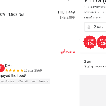
ส์ปาร์ค 
Marriott
199 Sukhumvit S
THB 1,449
พร้อมพงษ์
บุฟเ
 50% =1,862 Net
THB 2,899
เวลาทำการ
12:00
12:3
-10
-20
%
ดูทั้งหมด
2 คน
D**a
J*****g
7 ส.ค.
,
--:--
/
D
J
26 ก.ค. 2569
njoyed the food!
It was a dinn
day, and all 
รสชาติอร่อย
บริการดี
สถานที่สะอาด
staff was frie
definitely wa
to Bangkok. 
รสชาติอร่อย