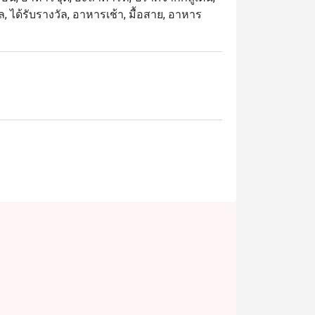
นมื้อพิเศษกับครอบครัว มื้อกลางวันทางธุรกิจ 
ทล, ได้รับรางวัล, อาหารเช้า, มื้อสาย, อาหาร
จกับความหลากหลายและคุณภาพ เดินทางสะดวก
ุดในการรับประทานอาหาร เพียงเลือกเวลาที่