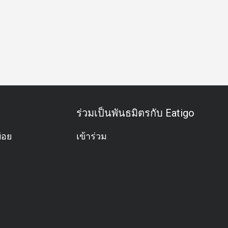
ำธุรกิจ
กิจกรรมทีม
โอกาสพิเศษ
ฉลองวันเกิด
บุฟเฟต์
ร่วมเป็นพันธมิตรกับ Eatigo
่อย
เข้าร่วม