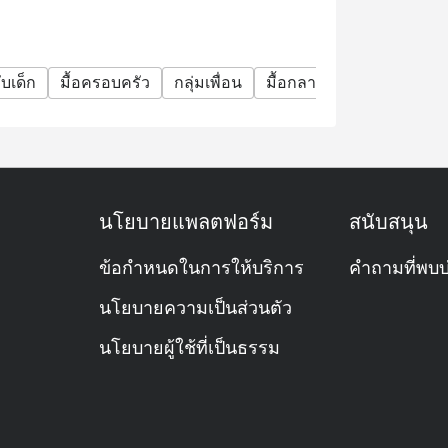
แจ้งให้ทราบล่วงหน้าในวันหยุดนักขัตฤกษ์
ฯลฯ)
บเด็ก
มื้อครอบครัว
กลุ่มเพื่อน
มื้อกลางวันธุรกิจ
มื้อค่
ะที่นั่งของท่าน หากมาถึงก่อนเวลา 15 นาที
ูอลาคาร์ท เมนูเครื่องดื่ม และโปรโมชั่นอื่นๆ
นโยบายแพลตฟอร์ม
สนับสนุน
?
ับพรีเมียม ให้บริการอาหารนานาชาติครบครัน มี
ข้อกำหนดในการให้บริการ
คำถามที่พบบ
าหารไทย รวมถึงมีเมนูตามสั่ง (à la carte) ให้
นโยบายความเป็นส่วนตัว
นโยบายผู้ใช้ที่เป็นธรรม