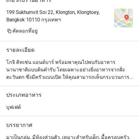
199 Sukhumvit Soi 22, Klongton, Klongtoey,
Bangkok 10110 กรุงเทพฯ
คัดลอกที่อยู่
รายละเอียด
โกจิ คิทเช่น แอนด์บาร์ พร้อมพาคุณไปพบกับอาหาร
นานาชาติแบบต้นตำรับ โดยเฉพาะอย่างยิ่งอาหารจากฝั่ง
ตะวันตก ซึ่งมีครัวแบบเปิด ให้คุณสามารถเห็นกระบวนการ
ทำอาหารต่างๆ ทำให้คุณสามารถเพลิดเพลินกับอาหาร
รสชาติอร่อยล้ำ กับครอบครัวได้ ร้านอาหารนี้มีความ
ประเภทอาหาร
ชำนาญเป็นอย่างมากในการย่างเนื้อต่างๆ และการสรรหาซี
ฟู้ดที่สดใหม่ ซึ่งเชฟจะเลือกแต่วัตถุดิบที่สดใหม่เท่านั้น เพื่อ
บุฟเฟต์
ทำให้คุณมีมื้ออาหารอันน่าจดจำ 

บรรยากาศ
Goji Kitchen + Bar เป็นห้องอาหารบุฟเฟ่ต์นานาชาติระดับ
พรีเมียม ตั้งอยู่ที่ชั้น G ของโรงแรม Bangkok Marriott 
มาเป็นกลุ่ม, มีห้องส่วนตัว, เหมาะสำหรับเด็ก, มื้อครอบครัว,