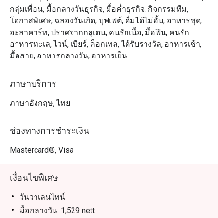
Marquis Queen’s Park เดินทางสะดวกจาก สถานีรถไฟฟ้า 
กลุ่มเพื่อน, มื้อกลางวันธุรกิจ, มื้อค่ำธุรกิจ, กิจกรรมทีม,
BTS พร้อมพงษ์ โดดเด่นด้วยบรรยากาศหรูหราแต่เป็นกันเอง 
โอกาสพิเศษ, ฉลองวันเกิด, บุฟเฟต์, ดื่มได้ไม่อั้น, อาหารชุด,
พร้อมครัวเปิดให้ชมการปรุงอาหารแบบสดใหม่ ไฮไลต์เมนู
อะลาคาร์ท, ปราศจากกลูเตน, คนรักเนื้อ, มื้อฟิน, คนรัก
แนะนำ ได้แก่ เนื้อวากิวคุณภาพเยี่ยม หอยนางรมสด และ
อาหารทะเล, ไวน์, เบียร์, ค็อกเทล, ได้รับรางวัล, อาหารเช้า,
ขนมหวานหลากหลายที่ต้องลอง

มื้อสาย, อาหารกลางวัน, อาหารเย็น
เหมาะสำหรับทั้งคนท้องถิ่นและนักท่องเที่ยว ไม่ว่าจะเป็นมื้อ
ภาษาบริการ
พิเศษกับครอบครัว มื้อกลางวันทางธุรกิจ หรือบรันช์วันหยุด
สุดสัปดาห์ คนท้องถิ่นจะประทับใจกับความหลากหลายและ
ภาษาอังกฤษ, ไทย
คุณภาพ เดินทางสะดวกสบายใกล้แหล่งท่องเที่ยวและ
รถไฟฟ้า

ช่องทางการชำระเงิน
 การจองผ่านแอปหรือเว็บไซต์ Eatigo คือวิธีที่ฉลาดที่สุดใน
Mastercard®, Visa
การรับประทานอาหาร เพียงเลือกเวลาที่ต้องการ ก็สามารถ
รับส่วนลดพิเศษตามช่วงเวลาได้สูงสุดถึง 50% จากราคา
เงื่อนไขพิเศษ
วันวาเลนไทน์
มื้อกลางวัน: 1,529 nett