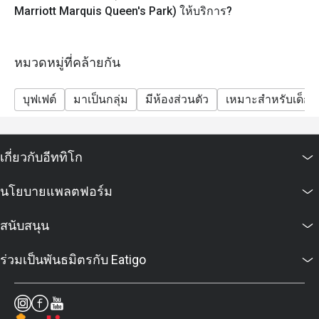
เด็กอายุต่ำกว่า 6 ปีไม่เสียค่าใช้จ่าย
Marriott Marquis Queen's Park) ให้บริการ?
เด็กอายุ 6-11 ปี: จ่ายครึ่งหนึ่งของราคาผู้ใหญ่ในแต่ละ
ช่วงระยะเวลา
หมวดหมู่ที่คล้ายกัน
เด็กอายุ 12 ปีขึ้นไป ชำระราคาเต็ม
* ราคาอาจมีการเปลี่ยนแปลงได้ตลอดเวลาโดยไม่ต้อง
บุฟเฟต์
มาเป็นกลุ่ม
มีห้องส่วนตัว
เหมาะสำหรับเด็ก
แจ้งให้ทราบล่วงหน้าในวันหยุดนักขัตฤกษ์ กิจกรรมพิเศษ
(เช่น คริสต์มาส ปีใหม่ วันวาเลนไทน์ ฯลฯ)
* กรุณามาตรงต่อเวลาเพื่อยืนยันการจองรับส่วนลดและที่
นั่งของท่าน หากมาถึงก่อนเวลา 15 นาที การจองของ
เกี่ยวกับอีททิโก
ท่านจะใช้ไม่ได้
นโยบายแพลตฟอร์ม
* ส่วนลดใช้ได้กับบุฟเฟ่ต์เท่านั้น ไม่สามารถใช้กับเมนูอลา
คาร์ท เมนูเครื่องดื่ม และโปรโมชั่นอื่นๆของทางร้าน
สนับสนุน
คำถามที่พบบ่อย (FAQ)
ถาม: ร้านโกจิ คิทเช่น + บาร์ เป็นร้านอาหารแบบไหน?
ร่วมเป็นพันธมิตรกับ Eatigo
ตอบ: โกจิ คิทเช่น + บาร์ เป็นร้านอาหารบุฟเฟต์ระดับ
พรีเมียม ให้บริการอาหารนานาชาติครบครัน มีทั้งมุมซี
ฟู้ดสดใหม่ เนื้อย่าง พาสต้า ซูชิ ซาชิมิ และอาหารไทย