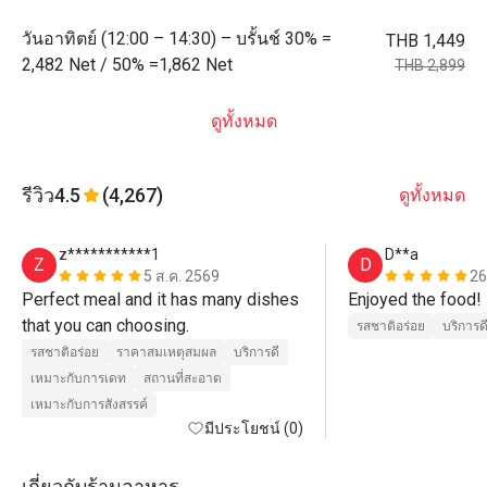
วันอาทิตย์ (12:00 – 14:30) – บรั้นช์ 30% =
THB 1,449
2,482 Net / 50% =1,862 Net
THB 2,899
ดูทั้งหมด
รีวิว
4.5
(4,267)
ดูทั้งหมด
z***********1
D**a
Z
D
5 ส.ค. 2569
26
Perfect meal and it has many dishes 
Enjoyed the food!
that you can choosing. 
รสชาติอร่อย
บริการด
รสชาติอร่อย
ราคาสมเหตุสมผล
บริการดี
เหมาะกับการเดท
สถานที่สะอาด
เหมาะกับการสังสรรค์
มีประโยชน์ (0)
เกี่ยวกับร้านอาหาร