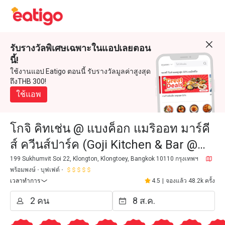
รับรางวัลพิเศษเฉพาะในแอปเลยตอน
นี้!
ใช้งานแอป Eatigo ตอนนี้ รับรางวัลมูลค่าสูงสุด
ถึงTHB 300!
ใช้แอพ
โกจิ คิทเช่น @ แบงค็อก แมริออท มาร์คี
ส์ ควีนส์ปาร์ค (Goji Kitchen & Bar @
Bangkok Marriott Marquis Queen's
199 Sukhumvit Soi 22, Klongton, Klongtoey, Bangkok 10110 กรุงเทพฯ
พร้อมพงษ์
บุฟเฟต์
Park)
เวลาทำการ
4.5
|
จองแล้ว 48.2k ครั้ง