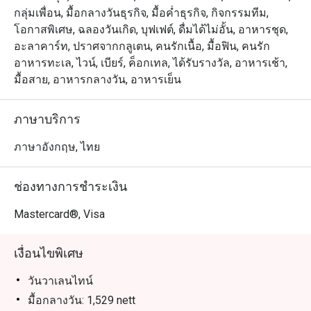
Marquis Queen’s Park เดินทางสะดวกจาก สถานีรถไฟฟ้า 
กลุ่มเพื่อน, มื้อกลางวันธุรกิจ, มื้อค่ำธุรกิจ, กิจกรรมทีม,
BTS พร้อมพงษ์ โดดเด่นด้วยบรรยากาศหรูหราแต่เป็นกันเอง 
โอกาสพิเศษ, ฉลองวันเกิด, บุฟเฟต์, ดื่มได้ไม่อั้น, อาหารชุด,
พร้อมครัวเปิดให้ชมการปรุงอาหารแบบสดใหม่ ไฮไลต์เมนู
อะลาคาร์ท, ปราศจากกลูเตน, คนรักเนื้อ, มื้อฟิน, คนรัก
แนะนำ ได้แก่ เนื้อวากิวคุณภาพเยี่ยม หอยนางรมสด และ
อาหารทะเล, ไวน์, เบียร์, ค็อกเทล, ได้รับรางวัล, อาหารเช้า,
ขนมหวานหลากหลายที่ต้องลอง

มื้อสาย, อาหารกลางวัน, อาหารเย็น
เหมาะสำหรับทั้งคนท้องถิ่นและนักท่องเที่ยว ไม่ว่าจะเป็นมื้อ
ภาษาบริการ
พิเศษกับครอบครัว มื้อกลางวันทางธุรกิจ หรือบรันช์วันหยุด
สุดสัปดาห์ คนท้องถิ่นจะประทับใจกับความหลากหลายและ
ภาษาอังกฤษ, ไทย
คุณภาพ เดินทางสะดวกสบายใกล้แหล่งท่องเที่ยวและ
รถไฟฟ้า

ช่องทางการชำระเงิน
 การจองผ่านแอปหรือเว็บไซต์ Eatigo คือวิธีที่ฉลาดที่สุดใน
Mastercard®, Visa
การรับประทานอาหาร เพียงเลือกเวลาที่ต้องการ ก็สามารถ
รับส่วนลดพิเศษตามช่วงเวลาได้สูงสุดถึง 50% จากราคา
เงื่อนไขพิเศษ
วันวาเลนไทน์
มื้อกลางวัน: 1,529 nett