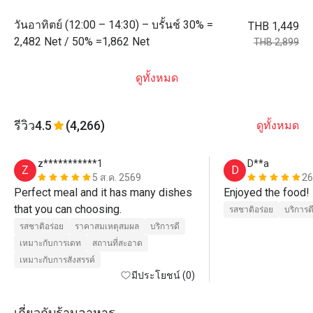
วันอาทิตย์ (12:00 – 14:30) – บรั้นช์ 30% =
THB 1,449
2,482 Net / 50% =1,862 Net
THB 2,899
ดูทั้งหมด
รีวิว
4.5
(4,266)
ดูทั้งหมด
z***********1
D**a
Z
D
5 ส.ค. 2569
26
Perfect meal and it has many dishes 
Enjoyed the food!
that you can choosing. 
รสชาติอร่อย
บริการด
รสชาติอร่อย
ราคาสมเหตุสมผล
บริการดี
เหมาะกับการเดท
สถานที่สะอาด
เหมาะกับการสังสรรค์
มีประโยชน์ (0)
เกี่ยวกับร้านอาหาร