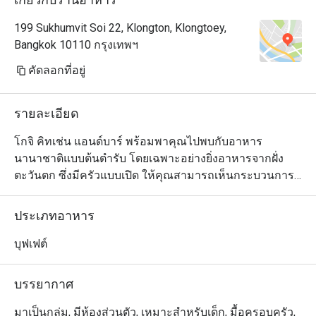
199 Sukhumvit Soi 22, Klongton, Klongtoey,
Bangkok 10110 กรุงเทพฯ
คัดลอกที่อยู่
รายละเอียด
โกจิ คิทเช่น แอนด์บาร์ พร้อมพาคุณไปพบกับอาหาร
นานาชาติแบบต้นตำรับ โดยเฉพาะอย่างยิ่งอาหารจากฝั่ง
ตะวันตก ซึ่งมีครัวแบบเปิด ให้คุณสามารถเห็นกระบวนการ
ทำอาหารต่างๆ ทำให้คุณสามารถเพลิดเพลินกับอาหาร
รสชาติอร่อยล้ำ กับครอบครัวได้ ร้านอาหารนี้มีความ
ประเภทอาหาร
ชำนาญเป็นอย่างมากในการย่างเนื้อต่างๆ และการสรรหาซี
ฟู้ดที่สดใหม่ ซึ่งเชฟจะเลือกแต่วัตถุดิบที่สดใหม่เท่านั้น เพื่อ
บุฟเฟต์
ทำให้คุณมีมื้ออาหารอันน่าจดจำ 

บรรยากาศ
Goji Kitchen + Bar เป็นห้องอาหารบุฟเฟ่ต์นานาชาติระดับ
พรีเมียม ตั้งอยู่ที่ชั้น G ของโรงแรม Bangkok Marriott 
มาเป็นกลุ่ม, มีห้องส่วนตัว, เหมาะสำหรับเด็ก, มื้อครอบครัว,