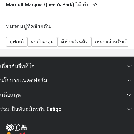
เด็กอายุต่ำกว่า 6 ปีไม่เสียค่าใช้จ่าย
Marriott Marquis Queen's Park) ให้บริการ?
เด็กอายุ 6-11 ปี: จ่ายครึ่งหนึ่งของราคาผู้ใหญ่ในแต่ละ
ช่วงระยะเวลา
หมวดหมู่ที่คล้ายกัน
เด็กอายุ 12 ปีขึ้นไป ชำระราคาเต็ม
* ราคาอาจมีการเปลี่ยนแปลงได้ตลอดเวลาโดยไม่ต้อง
บุฟเฟต์
มาเป็นกลุ่ม
มีห้องส่วนตัว
เหมาะสำหรับเด็ก
แจ้งให้ทราบล่วงหน้าในวันหยุดนักขัตฤกษ์ กิจกรรมพิเศษ
(เช่น คริสต์มาส ปีใหม่ วันวาเลนไทน์ ฯลฯ)
* กรุณามาตรงต่อเวลาเพื่อยืนยันการจองรับส่วนลดและที่
นั่งของท่าน หากมาถึงก่อนเวลา 15 นาที การจองของ
เกี่ยวกับอีททิโก
ท่านจะใช้ไม่ได้
นโยบายแพลตฟอร์ม
* ส่วนลดใช้ได้กับบุฟเฟ่ต์เท่านั้น ไม่สามารถใช้กับเมนูอลา
คาร์ท เมนูเครื่องดื่ม และโปรโมชั่นอื่นๆของทางร้าน
สนับสนุน
คำถามที่พบบ่อย (FAQ)
ถาม: ร้านโกจิ คิทเช่น + บาร์ เป็นร้านอาหารแบบไหน?
ร่วมเป็นพันธมิตรกับ Eatigo
ตอบ: โกจิ คิทเช่น + บาร์ เป็นร้านอาหารบุฟเฟต์ระดับ
พรีเมียม ให้บริการอาหารนานาชาติครบครัน มีทั้งมุมซี
ฟู้ดสดใหม่ เนื้อย่าง พาสต้า ซูชิ ซาชิมิ และอาหารไทย