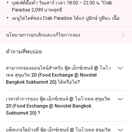
บุฟเฟ่ต์มื้อค่ำ วันเสาร์ เวลา 18.00 – 22.00 น. “Crab
Paradise 2,099 บาทสุทธิ
เมนูไฮไลต์ของ Crab Paradise ได้แก่ ปูยักษ์ ปูหิมะ เนื้อ
แกะ เนื้อสันนอก กุ้งแม่น้ำ หอยนางรม และอื่นๆ อีก
มากมาย
นโยบายการยกเลิกและแก้ไขการจอง
-บุฟเฟ่ต์อาหารเช้านานาชาติ (ทุกวัน) 06:30 – 10:30 น.
ราคาสุทธิ 650 บาท
คำถามที่พบบ่อย
-บุฟเฟ่ต์อาหารทะเลนานาชาติสุดสัปดาห์ (วันเสาร์) 12:00
– 14:30 น. ราคาสุทธิ 1,200 บาท
สามารถจองออนไลน์สำหรับ ฟู้ด เอ็กซ์เชนจ์ @ โนโว
- Sunday Brunch 1,999 เวลา 12.00 - 15.00 น
เทล สุขุมวิท 20 (Food Exchange @ Novotel
Beverage Packages available upon request.
Bangkok Sukhumvit 20) ได้หรือไม่?
เวลาทำการของ ฟู้ด เอ็กซ์เชนจ์ @ โนโวเทล สุขุมวิท
20 (Food Exchange @ Novotel Bangkok
Sukhumvit 20) ?
แพ็คเกจใดบ้างที่ ฟู้ด เอ็กซ์เชนจ์ @ โนโวเทล สุขุมวิท