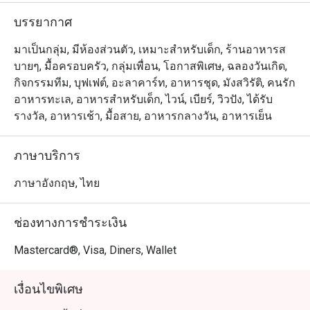
กันเอง เข้ากันกับเซรามิคแบบวินเทจสำหรับการตกแต่งรอบๆ
บรรยากาศ
ห้องอาหารให้ดูเก๋ไก๋มีสไตล์มากยิ่งขึ้น

มาเป็นกลุ่ม, มีห้องส่วนตัว, เหมาะสำหรับเด็ก, ร้านอาหารส
บายๆ, มื้อครอบครัว, กลุ่มเพื่อน, โอกาสพิเศษ, ฉลองวันเกิด,
กิจกรรมทีม, บุฟเฟต์, อะลาคาร์ท, อาหารชุด, มังสวิรัติ, คนรัก
อาหารทะเล, อาหารสำหรับเด็ก, ไวน์, เบียร์, วิวปัง, ได้รับ
รางวัล, อาหารเช้า, มื้อสาย, อาหารกลางวัน, อาหารเย็น
ภาษาบริการ
ภาษาอังกฤษ, ไทย
ช่องทางการชำระเงิน
Mastercard®, Visa, Diners, Wallet
เงื่อนไขพิเศษ