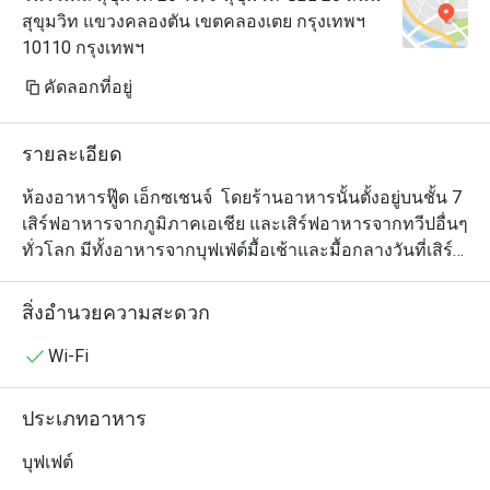
สุขุมวิท แขวงคลองตัน เขตคลองเตย กรุงเทพฯ
10110 กรุงเทพฯ
คัดลอกที่อยู่
รายละเอียด
ห้องอาหารฟู๊ด เอ็กซเชนจ์  โดยร้านอาหารนั้นตั้งอยู่บนชั้น 7 
เสิร์ฟอาหารจากภูมิภาคเอเชีย และเสิร์ฟอาหารจากทวีปอื่นๆ
ทั่วโลก มีทั้งอาหารจากบุฟเฟ่ต์มื้อเช้าและมื้อกลางวันที่เสิร์ฟ
ทุกๆวันและอาหารตามสั่งจากเมนูหลากหลาย จุดเด่นของ
อาหารอยู่ที่วัตถุดิบที่ผู้มาเยือนจะรู้สึกได้ถึงคุณภาพที่คัดสรร
สิ่งอำนวยความสะดวก
มาแล้วในเนื้อสัตว์และผักสดทุกๆจานที่เสิร์ฟ และคอนเซ
ปการตกแต่งที่สะท้อนถึงวัฒนธรรมการทานอาหารของไทย 
Wi-Fi
และบรรยากาศแบบไทยๆโดยการใช้ไม้และโคมไฟตกแต่งที่
ทำให้รู้สึกเหมือนอยู่ท่ามกลางแสงไฟจากโคมลอย

ประเภทอาหาร
มีการใช้ไม้ฉลุลวดลายต่างๆและโต๊ะไม้จริงในการใช้สอย
บุฟเฟต์
และรับประทานอาหาร เพื่อให้ความรู้สึกอบอุ่นและเป็น