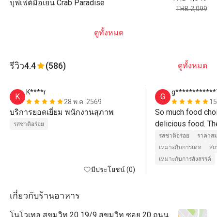
บุฟเฟต์มื้อเย็น Crab Paradise
THB 2,099
ดูทั้งหมด
รีวิว
4.4
(586)
ดูทั้งหมด
K****r
g************
K
G
28 พ.ค. 2569
15
บริการยอดเยี่ยม พนักงานสุภาพ
So much food choic
delicious food. The
รสชาติอร่อย
รสชาติอร่อย
ราคาสม
เหมาะกับการเดท
สถ
เหมาะกับการสังสรรค์
มีประโยชน์ (0)
เกี่ยวกับร้านอาหาร
โนโวเทล สุขุมวิท 20 19/9 สุขุมวิท ซอย 20 ถนน