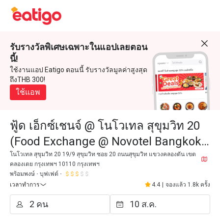
รับรางวัลพิเศษเฉพาะในแอปเลยตอน
นี้!
ใช้งานแอป Eatigo ตอนนี้ รับรางวัลมูลค่าสูงสุด
ถึงTHB 300!
ใช้แอพ
ฟู้ด เอ็กซ์เชนจ์ @ โนโวเทล สุขุมวิท 20
(Food Exchange @ Novotel Bangkok
Sukhumvit 20)
โนโวเทล สุขุมวิท 20 19/9 สุขุมวิท ซอย 20 ถนนสุขุมวิท แขวงคลองตัน เขต
คลองเตย กรุงเทพฯ 10110 กรุงเทพฯ
พร้อมพงษ์
บุฟเฟต์
เวลาทำการ
4.4
|
จองแล้ว 1.8k ครั้ง