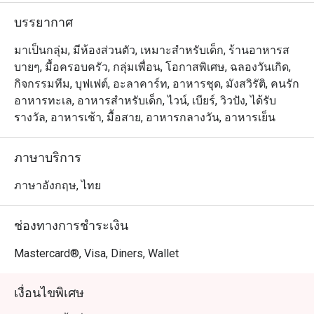
กันเอง เข้ากันกับเซรามิคแบบวินเทจสำหรับการตกแต่งรอบๆ
บรรยากาศ
ห้องอาหารให้ดูเก๋ไก๋มีสไตล์มากยิ่งขึ้น

มาเป็นกลุ่ม, มีห้องส่วนตัว, เหมาะสำหรับเด็ก, ร้านอาหารส
บายๆ, มื้อครอบครัว, กลุ่มเพื่อน, โอกาสพิเศษ, ฉลองวันเกิด,
กิจกรรมทีม, บุฟเฟต์, อะลาคาร์ท, อาหารชุด, มังสวิรัติ, คนรัก
อาหารทะเล, อาหารสำหรับเด็ก, ไวน์, เบียร์, วิวปัง, ได้รับ
รางวัล, อาหารเช้า, มื้อสาย, อาหารกลางวัน, อาหารเย็น
ภาษาบริการ
ภาษาอังกฤษ, ไทย
ช่องทางการชำระเงิน
Mastercard®, Visa, Diners, Wallet
เงื่อนไขพิเศษ