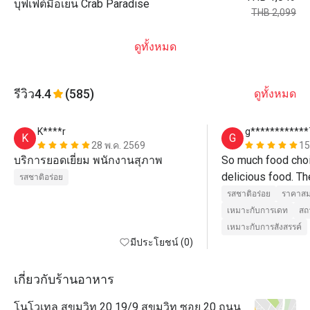
บุฟเฟต์มื้อเย็น Crab Paradise
THB 2,099
ดูทั้งหมด
รีวิว
4.4
(585)
ดูทั้งหมด
K****r
g************
K
G
28 พ.ค. 2569
15
บริการยอดเยี่ยม พนักงานสุภาพ
So much food choic
delicious food. The
รสชาติอร่อย
รสชาติอร่อย
ราคาสม
เหมาะกับการเดท
สถ
เหมาะกับการสังสรรค์
มีประโยชน์ (0)
เกี่ยวกับร้านอาหาร
โนโวเทล สุขุมวิท 20 19/9 สุขุมวิท ซอย 20 ถนน