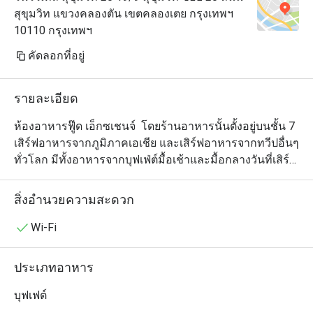
สุขุมวิท แขวงคลองตัน เขตคลองเตย กรุงเทพฯ
10110 กรุงเทพฯ
คัดลอกที่อยู่
รายละเอียด
ห้องอาหารฟู๊ด เอ็กซเชนจ์  โดยร้านอาหารนั้นตั้งอยู่บนชั้น 7 
เสิร์ฟอาหารจากภูมิภาคเอเชีย และเสิร์ฟอาหารจากทวีปอื่นๆ
ทั่วโลก มีทั้งอาหารจากบุฟเฟ่ต์มื้อเช้าและมื้อกลางวันที่เสิร์ฟ
ทุกๆวันและอาหารตามสั่งจากเมนูหลากหลาย จุดเด่นของ
อาหารอยู่ที่วัตถุดิบที่ผู้มาเยือนจะรู้สึกได้ถึงคุณภาพที่คัดสรร
สิ่งอำนวยความสะดวก
มาแล้วในเนื้อสัตว์และผักสดทุกๆจานที่เสิร์ฟ และคอนเซ
ปการตกแต่งที่สะท้อนถึงวัฒนธรรมการทานอาหารของไทย 
Wi-Fi
และบรรยากาศแบบไทยๆโดยการใช้ไม้และโคมไฟตกแต่งที่
ทำให้รู้สึกเหมือนอยู่ท่ามกลางแสงไฟจากโคมลอย

ประเภทอาหาร
มีการใช้ไม้ฉลุลวดลายต่างๆและโต๊ะไม้จริงในการใช้สอย
บุฟเฟต์
และรับประทานอาหาร เพื่อให้ความรู้สึกอบอุ่นและเป็น