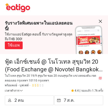
รับรางวัลพิเศษเฉพาะในแอปเลยตอน
นี้!
ใช้งานแอป Eatigo ตอนนี้ รับรางวัลมูลค่าสูงสุด
ถึงTHB 300!
ใช้แอพ
ฟู้ด เอ็กซ์เชนจ์ @ โนโวเทล สุขุมวิท 20
(Food Exchange @ Novotel Bangkok
Sukhumvit 20)
โนโวเทล สุขุมวิท 20 19/9 สุขุมวิท ซอย 20 ถนนสุขุมวิท แขวงคลองตัน เขต
คลองเตย กรุงเทพฯ 10110 กรุงเทพฯ
พร้อมพงษ์
บุฟเฟต์
เวลาทำการ
4.4
|
จองแล้ว 1.7k ครั้ง