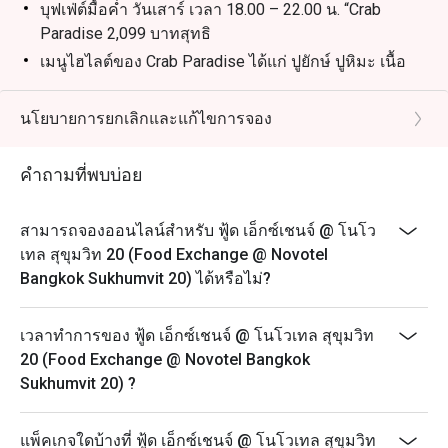
บุฟเฟ่ต์มื้อค่ำ วันเสาร์ เวลา 18.00 – 22.00 น. “Crab
Paradise 2,099 บาทสุทธิ
เมนูไฮไลต์ของ Crab Paradise ได้แก่ ปูยักษ์ ปูหิมะ เนื้อ
แกะ เนื้อสันนอก กุ้งแม่น้ำ หอยนางรม และอื่นๆ อีก
มากมาย
นโยบายการยกเลิกและแก้ไขการจอง
-บุฟเฟ่ต์อาหารเช้านานาชาติ (ทุกวัน) 06:30 – 10:30 น.
ราคาสุทธิ 650 บาท
คำถามที่พบบ่อย
-บุฟเฟ่ต์อาหารทะเลนานาชาติสุดสัปดาห์ (วันเสาร์) 12:00
– 14:30 น. ราคาสุทธิ 1,200 บาท
สามารถจองออนไลน์สำหรับ ฟู้ด เอ็กซ์เชนจ์ @ โนโว
- Sunday Brunch 1,999 เวลา 12.00 - 15.00 น
เทล สุขุมวิท 20 (Food Exchange @ Novotel
Beverage Packages available upon request.
Bangkok Sukhumvit 20) ได้หรือไม่?
เวลาทำการของ ฟู้ด เอ็กซ์เชนจ์ @ โนโวเทล สุขุมวิท
20 (Food Exchange @ Novotel Bangkok
Sukhumvit 20) ?
แพ็คเกจใดบ้างที่ ฟู้ด เอ็กซ์เชนจ์ @ โนโวเทล สุขุมวิท