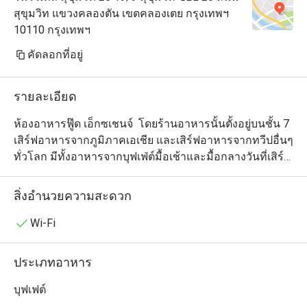
สุขุมวิท แขวงคลองตัน เขตคลองเตย กรุงเทพฯ
10110 กรุงเทพฯ
คัดลอกที่อยู่
รายละเอียด
ห้องอาหารฟู๊ด เอ็กซเชนจ์  โดยร้านอาหารนั้นตั้งอยู่บนชั้น 7 
เสิร์ฟอาหารจากภูมิภาคเอเชีย และเสิร์ฟอาหารจากทวีปอื่นๆ
ทั่วโลก มีทั้งอาหารจากบุฟเฟ่ต์มื้อเช้าและมื้อกลางวันที่เสิร์ฟ
ทุกๆวันและอาหารตามสั่งจากเมนูหลากหลาย จุดเด่นของ
อาหารอยู่ที่วัตถุดิบที่ผู้มาเยือนจะรู้สึกได้ถึงคุณภาพที่คัดสรร
สิ่งอำนวยความสะดวก
มาแล้วในเนื้อสัตว์และผักสดทุกๆจานที่เสิร์ฟ และคอนเซ
ปการตกแต่งที่สะท้อนถึงวัฒนธรรมการทานอาหารของไทย 
Wi-Fi
และบรรยากาศแบบไทยๆโดยการใช้ไม้และโคมไฟตกแต่งที่
ทำให้รู้สึกเหมือนอยู่ท่ามกลางแสงไฟจากโคมลอย

ประเภทอาหาร
มีการใช้ไม้ฉลุลวดลายต่างๆและโต๊ะไม้จริงในการใช้สอย
บุฟเฟต์
และรับประทานอาหาร เพื่อให้ความรู้สึกอบอุ่นและเป็น