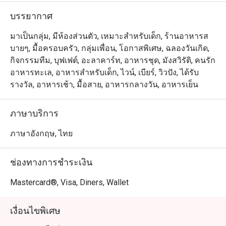
กันเอง เข้ากันกับเซรามิคแบบวินเทจสำหรับการตกแต่งรอบๆ
บรรยากาศ
ห้องอาหารให้ดูเก๋ไก๋มีสไตล์มากยิ่งขึ้น

มาเป็นกลุ่ม, มีห้องส่วนตัว, เหมาะสำหรับเด็ก, ร้านอาหารส
บายๆ, มื้อครอบครัว, กลุ่มเพื่อน, โอกาสพิเศษ, ฉลองวันเกิด,
กิจกรรมทีม, บุฟเฟต์, อะลาคาร์ท, อาหารชุด, มังสวิรัติ, คนรัก
อาหารทะเล, อาหารสำหรับเด็ก, ไวน์, เบียร์, วิวปัง, ได้รับ
รางวัล, อาหารเช้า, มื้อสาย, อาหารกลางวัน, อาหารเย็น
ภาษาบริการ
ภาษาอังกฤษ, ไทย
ช่องทางการชำระเงิน
Mastercard®, Visa, Diners, Wallet
เงื่อนไขพิเศษ