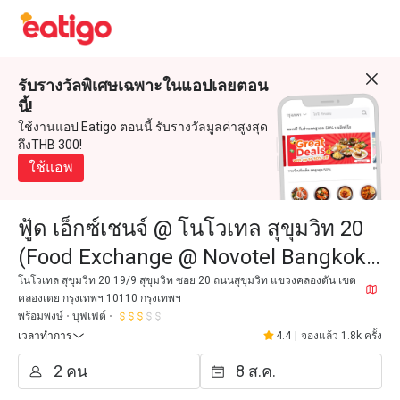
รับรางวัลพิเศษเฉพาะในแอปเลยตอน
นี้!
ใช้งานแอป Eatigo ตอนนี้ รับรางวัลมูลค่าสูงสุด
ถึงTHB 300!
ใช้แอพ
ฟู้ด เอ็กซ์เชนจ์ @ โนโวเทล สุขุมวิท 20
(Food Exchange @ Novotel Bangkok
Sukhumvit 20)
โนโวเทล สุขุมวิท 20 19/9 สุขุมวิท ซอย 20 ถนนสุขุมวิท แขวงคลองตัน เขต
คลองเตย กรุงเทพฯ 10110 กรุงเทพฯ
พร้อมพงษ์
บุฟเฟต์
เวลาทำการ
4.4
|
จองแล้ว 1.8k ครั้ง