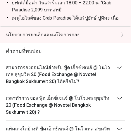
บุฟเฟ่ต์มื้อค่ำ วันเสาร์ เวลา 18.00 – 22.00 น. “Crab
Paradise 2,099 บาทสุทธิ
เมนูไฮไลต์ของ Crab Paradise ได้แก่ ปูยักษ์ ปูหิมะ เนื้อ
แกะ เนื้อสันนอก กุ้งแม่น้ำ หอยนางรม และอื่นๆ อีก
มากมาย
นโยบายการยกเลิกและแก้ไขการจอง
-บุฟเฟ่ต์อาหารเช้านานาชาติ (ทุกวัน) 06:30 – 10:30 น.
ราคาสุทธิ 650 บาท
คำถามที่พบบ่อย
-บุฟเฟ่ต์อาหารทะเลนานาชาติสุดสัปดาห์ (วันเสาร์) 12:00
– 14:30 น. ราคาสุทธิ 1,200 บาท
สามารถจองออนไลน์สำหรับ ฟู้ด เอ็กซ์เชนจ์ @ โนโว
- Sunday Brunch 1,999 เวลา 12.00 - 15.00 น
เทล สุขุมวิท 20 (Food Exchange @ Novotel
Beverage Packages available upon request.
Bangkok Sukhumvit 20) ได้หรือไม่?
เวลาทำการของ ฟู้ด เอ็กซ์เชนจ์ @ โนโวเทล สุขุมวิท
20 (Food Exchange @ Novotel Bangkok
Sukhumvit 20) ?
แพ็คเกจใดบ้างที่ ฟู้ด เอ็กซ์เชนจ์ @ โนโวเทล สุขุมวิท