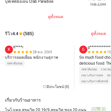
บุฟเฟต์มื้อเย็น Crab Paradise
THB 2,099
ดูทั้งหมด
รีวิว
4.4
(585)
ดูทั้งหมด
K****r
g************
K
G
28 พ.ค. 2569
15
บริการยอดเยี่ยม พนักงานสุภาพ
So much food choic
delicious food. The
รสชาติอร่อย
รสชาติอร่อย
ราคาสม
เหมาะกับการเดท
สถ
เหมาะกับการสังสรรค์
มีประโยชน์ (0)
เกี่ยวกับร้านอาหาร
โนโวเทล สุขุมวิท 20 19/9 สุขุมวิท ซอย 20 ถนน