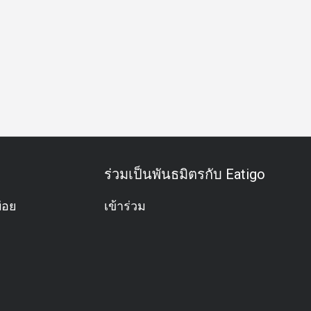
สพิเศษ
ฉลองวันเกิด
กิจกรรมทีม
บุฟเฟต์
อะลาคาร์ท
ร่วมเป็นพันธมิตรกับ Eatigo
่อย
เข้าร่วม