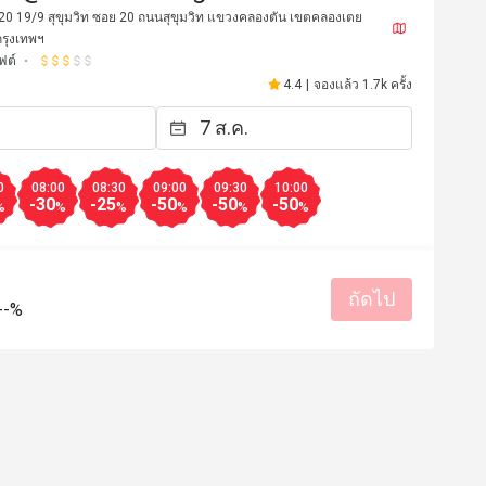
 20 19/9 สุขุมวิท ซอย 20 ถนนสุขุมวิท แขวงคลองตัน เขตคลองเตย
กรุงเทพฯ
ฟต์
4.4
|
จองแล้ว 1.7k ครั้ง
0
08:00
08:30
09:00
09:30
10:00
-30
-25
-50
-50
-50
%
%
%
%
%
%
**n
g*******n
ถัดไป
G
--%
12 ก.ค. 2568
24 พ.ย. 2
od and best services
no complaints at all. fres
selection. very good valu
บริการดี
รสชาติอร่อย
ราคาสมเหตุสม
มีประโยชน์ (0)