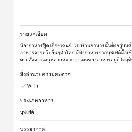
รายละเอียด
ห้องอาหารฟู๊ด เอ็กซเชนจ์  โดยร้านอาหารนั้นตั้งอยู่บนช
อาหารจากทวีปอื่นๆทั่วโลก มีทั้งอาหารจากบุฟเฟ่ต์มื้อเ
ตามสั่งจากเมนูหลากหลาย จุดเด่นของอาหารอยู่ที่วัตถุดิบท
แล้วในเนื้อสัตว์และผักสดทุกๆจานที่เสิร์ฟ และคอนเซ
อาหารของไทย และบรรยากาศแบบไทยๆโดยการใช้ไม้และโ
สิ่งอำนวยความสะดวก
ท่ามกลางแสงไฟจากโคมลอย

Wi-Fi
มีการใช้ไม้ฉลุลวดลายต่างๆและโต๊ะไม้จริงในการใช้สอ
ประเภทอาหาร
อบอุ่นและเป็นกันเอง เข้ากันกับเซรามิคแบบวินเทจสำหร
มากยิ่งขึ้น

บุฟเฟต์
บรรยากาศ