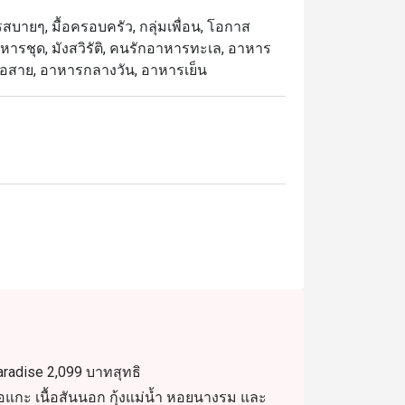
รสบายๆ, มื้อครอบครัว, กลุ่มเพื่อน, โอกาส
าหารชุด, มังสวิรัติ, คนรักอาหารทะเล, อาหาร
า, มื้อสาย, อาหารกลางวัน, อาหารเย็น
Paradise 2,099 บาทสุทธิ
นื้อแกะ เนื้อสันนอก กุ้งแม่น้ำ หอยนางรม และ