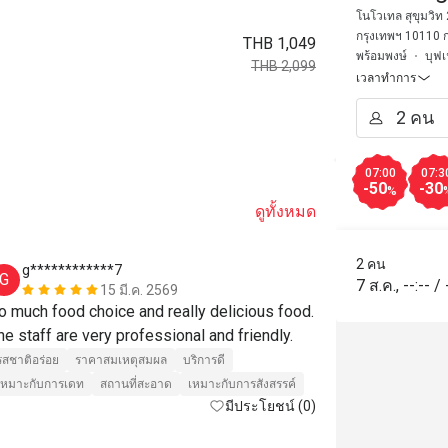
20)
โนโวเทล สุขุมวิท
กรุงเทพฯ 10110 
THB 1,049
พร้อมพงษ์
บุฟเ
THB 2,099
เวลาทำการ
07:00
07:3
-50
-30
%
ดูทั้งหมด
2 คน
g************7
C******
G
C
7 ส.ค.
,
--:--
/
15 มี.ค. 2569
o much food choice and really delicious food. 
Very Good fo
The staff are very professional and friendly. 
รสชาติอร่อย
รสชาติอร่อย
ราคาสมเหตุสมผล
บริการดี
เหมาะกับการเดท
สถานที่สะอาด
เหมาะกับการสังสรรค์
มีประโยชน์ (0)