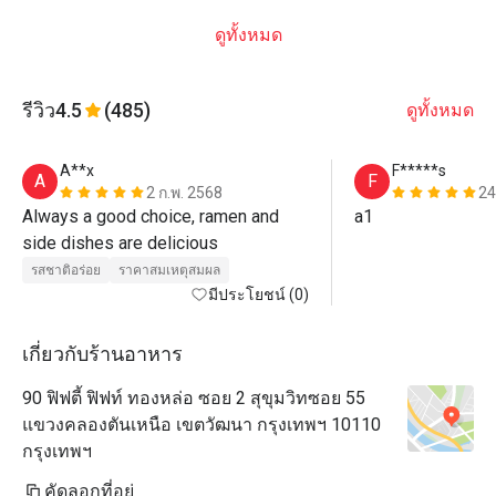
ดูทั้งหมด
รีวิว
4.5
(485)
ดูทั้งหมด
A**x
F*****s
A
F
2 ก.พ. 2568
24
Always a good choice, ramen and 
a1
side dishes are delicious
รสชาติอร่อย
ราคาสมเหตุสมผล
มีประโยชน์ (0)
เกี่ยวกับร้านอาหาร
90 ฟิฟตี้ ฟิฟท์ ทองหล่อ ซอย 2 สุขุมวิทซอย 55
แขวงคลองตันเหนือ เขตวัฒนา กรุงเทพฯ 10110
กรุงเทพฯ
คัดลอกที่อยู่