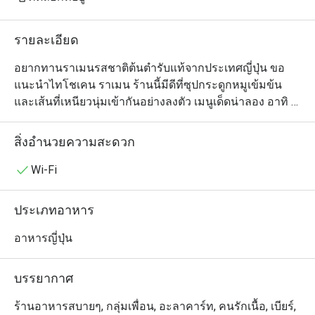
รายละเอียด
อยากทานราเมนรสชาติต้นตำรับแท้จากประเทศญี่ปุ่น ขอ
แนะนำไทโชเคน ราเมน ร้านนี้มีดีที่ซุปกระดูกหมูเข้มข้น
และเส้นที่เหนียวนุ่มเข้ากันอย่างลงตัว เมนูเด็ดน่าลอง อาทิ 
ราเมนแดงเดือดพิเศษ ราเมนซุปกระดูกหมูและหมูสามชั้น
ต้มซีอิ๊ว สำหรับเมนูชวนชิมอื่นๆ ได้แก่ ข้าวแกงกะหรี่หมูชุบ
สิ่งอำนวยความสะดวก
เกร็ดขนมปังทอด

และเกี๊ยวซ่า ร้านอยู่ในฟิฟตี้ฟิฟท์ ทองหล่อ ซอย 2
Wi-Fi
ประเภทอาหาร
อาหารญี่ปุ่น
บรรยากาศ
ร้านอาหารสบายๆ, กลุ่มเพื่อน, อะลาคาร์ท, คนรักเนื้อ, เบียร์,