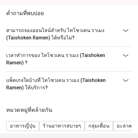
ส่วนลดของอีททิดกไม่สามารถใช้ได้กับรายการอาหารที่
ได้ระบุด้านล่าง
คำถามที่พบบ่อย
(มาเสะโซบะปลาไหล, ข้าวหน้าปลาไหลสุดพรีเมียม, ข้าว
หน้าปลาไหล, ปลาไหลย่าง, แซลมอนซาชิมิหั่นชิ้น, ยำ
สามารถจองออนไลน์สำหรับ ไทโชวเคน ราเมง
แซลมอน, ข้าวหน้าสเต็กเนื้อลูกเต๋า, เนื้อต้มซีอิ๊ว, เนื้อต้ม
(Taishoken Ramen) ได้หรือไม่?
ซีอิ๊วกับกิมจิ, เอ็นเนื้อตุ๋น, ลิ้นวัวย่างเกลือโรยต้นหอม, กรา
แตงปู, ปลาแซลมอนต้มซีอิ๊ว, ปลาซาบะต้มเต้าเจี้ยว, แฮม
เวลาทำการของ ไทโชวเคน ราเมง (Taishoken
เบิร์กเทริยากิ, สตูว์ลิ้นวัว, ข้าวฮายาชิ, โกโมคุชูกาดง, ข้าว
Ramen) ?
หน้าเนื้อ, ข้าวหน้าเนื้อและกิมจิ)
แพ็คเกจใดบ้างที่ ไทโชวเคน ราเมง (Taishoken
Ramen) ให้บริการ?
หมวดหมู่ที่คล้ายกัน
อาหารญี่ปุ่น
ร้านอาหารสบายๆ
กลุ่มเพื่อน
อะลาคาร