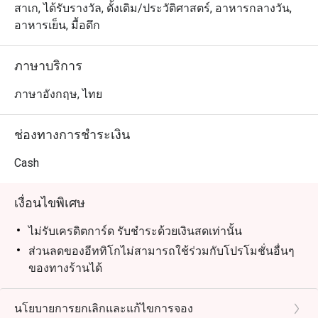
สาเก, ได้รับรางวัล, ดั้งเดิม/ประวัติศาสตร์, อาหารกลางวัน,
อาหารเย็น, มื้อดึก
ภาษาบริการ
ภาษาอังกฤษ, ไทย
ช่องทางการชำระเงิน
Cash
เงื่อนไขพิเศษ
ไม่รับเครดิตการ์ด รับชำระด้วยเงินสดเท่านั้น
ส่วนลดของอีททิโกไม่สามารถใช้ร่วมกับโปรโมชั่นอื่นๆ
ของทางร้านได้
ส่วนลดของอีททิโกลดเฉพาะค่าอาหารและของหวาน
เท่านั้น ไม่ลดเครื่องดื่ม
นโยบายการยกเลิกและแก้ไขการจอง