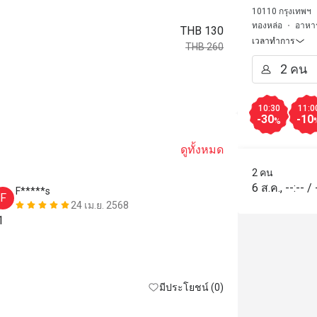
10110 กรุงเทพฯ
ทองหล่อ
อาหารญ
THB 130
เวลาทำการ
THB 260
10:30
11:0
-30
-10
%
ดูทั้งหมด
2 คน
6 ส.ค.
,
--:--
/
F*****s
H***y
F
H
24 เม.ย. 2568
1
d
มีประโยชน์ (0)