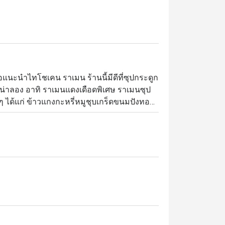
นะนำไทโชเคน ราเมน ร้านนี้มีดีที่ซุปกระดูก
ด็ดน่าลอง อาทิ ราเมนแดงเดือดพิเศษ ราเมนซุป
ๆ ได้แก่ ข้าวแกงกะหรี่หมูชุบเกร็ดขนมปังทอด
