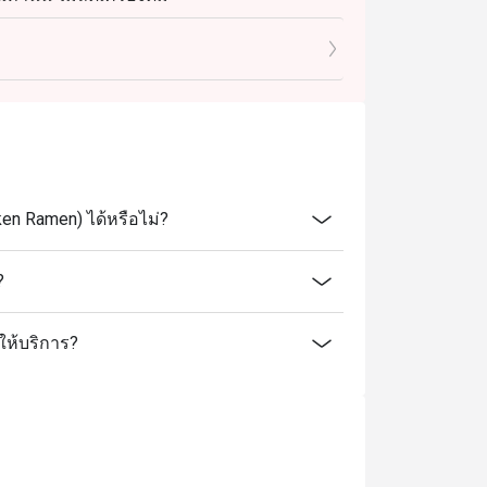
่ได้ระบุด้านล่าง
ข้าวหน้าปลาไหล, ปลาไหลย่าง, แซลมอนซาชิมิ
ว, เนื้อต้มซีอิ๊วกับกิมจิ, เอ็นเนื้อตุ๋น, ลิ้นวัวย่าง
บะต้มเต้าเจี้ยว, แฮมเบิร์กเทริยากิ, สตูว์ลิ้น
าเนื้อและกิมจิ)
n Ramen) ได้หรือไม่?
?
ให้บริการ?