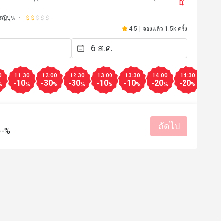
ี่ปุ่น
4.5
|
จองแล้ว 1.5k ครั้ง
0
11:30
12:00
12:30
13:00
13:30
14:00
14:30
15:0
-10
-30
-30
-10
-10
-20
-20
-50
%
%
%
%
%
%
%
%
ถัดไป
--%
E********r
E
30 พ.ย. 2567
1 พ.ย. 25
ไปทานมื้อเย็นวันธรรมดาก
ส่วนลด30% ดีเลย ร้านมีลู
อาหารดี ราคาไม่แพง
มีประโยชน์ (0)