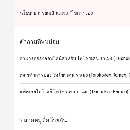
ส่วนลดของอีททิดกไม่สามารถใช้ได้กับรายการอาหารที
นโยบายการยกเลิกและแก้ไขการจอง
(มาเสะโซบะปลาไหล, ข้าวหน้าปลาไหลสุดพรีเมียม, 
หั่นชิ้น, ยำแซลมอน, ข้าวหน้าสเต็กเนื้อลูกเต๋า, เนื้อต้มซีอิ๊
เกลือโรยต้นหอม, กราแตงปู, ปลาแซลมอนต้มซีอิ๊ว, ปลาซา
วัว, ข้าวฮายาชิ, โกโมคุชูกาดง, ข้าวหน้าเนื้อ, ข้าวหน้
คำถามที่พบบ่อย
สามารถจองออนไลน์สำหรับ ไทโชวเคน ราเมง (Taishoke
เวลาทำการของ ไทโชวเคน ราเมง (Taishoken Ramen) 
แพ็คเกจใดบ้างที่ ไทโชวเคน ราเมง (Taishoken Ramen) 
หมวดหมู่ที่คล้ายกัน