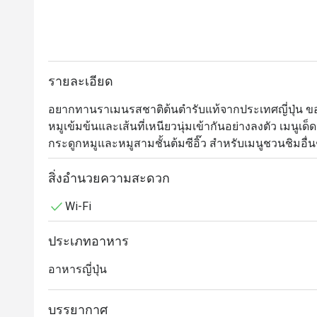
รายละเอียด
อยากทานราเมนรสชาติต้นตำรับแท้จากประเทศญี่ปุ่น ขอแ
หมูเข้มข้นและเส้นที่เหนียวนุ่มเข้ากันอย่างลงตัว เมนูเ
กระดูกหมูและหมูสามชั้นต้มซีอิ๊ว สำหรับเมนูชวนชิมอื่น
และเกี๊ยวซ่า ร้านอยู่ในฟิฟตี้ฟิฟท์ ทองหล่อ ซอย 2
สิ่งอำนวยความสะดวก
Wi-Fi
ประเภทอาหาร
อาหารญี่ปุ่น
บรรยากาศ