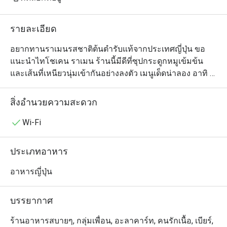
รายละเอียด
อยากทานราเมนรสชาติต้นตำรับแท้จากประเทศญี่ปุ่น ขอ
แนะนำไทโชเคน ราเมน ร้านนี้มีดีที่ซุปกระดูกหมูเข้มข้น
และเส้นที่เหนียวนุ่มเข้ากันอย่างลงตัว เมนูเด็ดน่าลอง อาทิ 
ราเมนแดงเดือดพิเศษ ราเมนซุปกระดูกหมูและหมูสามชั้น
ต้มซีอิ๊ว สำหรับเมนูชวนชิมอื่นๆ ได้แก่ ข้าวแกงกะหรี่หมูชุบ
สิ่งอำนวยความสะดวก
เกร็ดขนมปังทอด

และเกี๊ยวซ่า ร้านอยู่ในฟิฟตี้ฟิฟท์ ทองหล่อ ซอย 2
Wi-Fi
ประเภทอาหาร
อาหารญี่ปุ่น
บรรยากาศ
ร้านอาหารสบายๆ, กลุ่มเพื่อน, อะลาคาร์ท, คนรักเนื้อ, เบียร์,