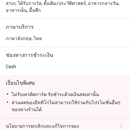
สาเก, ได้รับรางวัล, ดั้งเดิม/ประวัติศาสตร์, อาหารกลางวัน,
อาหารเย็น, มื้อดึก
ภาษาบริการ
ภาษาอังกฤษ, ไทย
ช่องทางการชำระเงิน
Cash
เงื่อนไขพิเศษ
ไม่รับเครดิตการ์ด รับชำระด้วยเงินสดเท่านั้น
ส่วนลดของอีททิโกไม่สามารถใช้ร่วมกับโปรโมชั่นอื่นๆ
ของทางร้านได้
ส่วนลดของอีททิโกลดเฉพาะค่าอาหารและของหวาน
เท่านั้น ไม่ลดเครื่องดื่ม
นโยบายการยกเลิกและแก้ไขการจอง