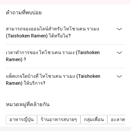
ส่วนลดของอีททิดกไม่สามารถใช้ได้กับรายการอาหารที่
ได้ระบุด้านล่าง
คำถามที่พบบ่อย
(มาเสะโซบะปลาไหล, ข้าวหน้าปลาไหลสุดพรีเมียม, ข้าว
หน้าปลาไหล, ปลาไหลย่าง, แซลมอนซาชิมิหั่นชิ้น, ยำ
สามารถจองออนไลน์สำหรับ ไทโชวเคน ราเมง
แซลมอน, ข้าวหน้าสเต็กเนื้อลูกเต๋า, เนื้อต้มซีอิ๊ว, เนื้อต้ม
(Taishoken Ramen) ได้หรือไม่?
ซีอิ๊วกับกิมจิ, เอ็นเนื้อตุ๋น, ลิ้นวัวย่างเกลือโรยต้นหอม, กรา
แตงปู, ปลาแซลมอนต้มซีอิ๊ว, ปลาซาบะต้มเต้าเจี้ยว, แฮม
เวลาทำการของ ไทโชวเคน ราเมง (Taishoken
เบิร์กเทริยากิ, สตูว์ลิ้นวัว, ข้าวฮายาชิ, โกโมคุชูกาดง, ข้าว
Ramen) ?
หน้าเนื้อ, ข้าวหน้าเนื้อและกิมจิ)
แพ็คเกจใดบ้างที่ ไทโชวเคน ราเมง (Taishoken
Ramen) ให้บริการ?
หมวดหมู่ที่คล้ายกัน
อาหารญี่ปุ่น
ร้านอาหารสบายๆ
กลุ่มเพื่อน
อะลาคาร