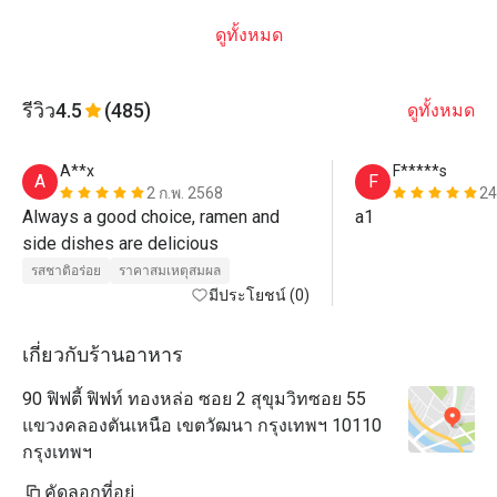
ดูทั้งหมด
รีวิว
4.5
(485)
ดูทั้งหมด
A**x
F*****s
A
F
2 ก.พ. 2568
24
Always a good choice, ramen and 
a1
side dishes are delicious
รสชาติอร่อย
ราคาสมเหตุสมผล
มีประโยชน์ (0)
เกี่ยวกับร้านอาหาร
90 ฟิฟตี้ ฟิฟท์ ทองหล่อ ซอย 2 สุขุมวิทซอย 55
แขวงคลองตันเหนือ เขตวัฒนา กรุงเทพฯ 10110
กรุงเทพฯ
คัดลอกที่อยู่