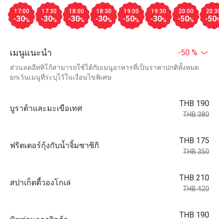
17:00
17:30
18:00
18:30
19:00
19:30
20:00
20:3
-30
-30
-30
-30
-50
-30
-50
-50
%
%
%
%
%
%
%
เมนูแนะนำ
-50 %
ส่วนลดอีททิโก้สามารถใช้ได้กับเมนูอาหารที่เป็นราคาปกติทั้งหมด
ยกเว้นเมนูที่ระบุไว้ในเงื่อนไขพิเศษ
THB 190
บูราต้าและมะเขือเทศ
THB 380
THB 175
ฟริตเตอร์กุ้งกับน้ำจิ้มซาซิกิ
THB 350
THB 210
สปาเก็ตตี้วองโกเล่
THB 420
THB 190