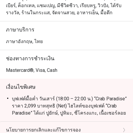
เบียร์, ค็อกเทล, แชมเปญ, มีชีวิตชีวา, เรียบหรู, วิวปัง, ได้รับ
รางวัล, ร้านในกระแส, จัดจานสวย, อาหารเย็น, มื้อดึก
ภาษาบริการ
ภาษาอังกฤษ, ไทย
ช่องทางการชำระเงิน
Mastercard®, Visa, Cash
เงื่อนไขพิเศษ
บุฟเฟต์มื้อค่ำ วันเสาร์ (18:00 – 22:00 น.) “Crab Paradise”
ราคา 2,099 บาทสุทธิ (Net) ไฮไลท์ของบุฟเฟต์ “Crab
Paradise” ได้แก่ ปูยักษ์, ปูหิมะ, ซี่โครงแกะ, เนื้อเซอร์ลอย
น์, กุ้งแม่น้ำ, หอยนางรม และเมนูอื่นๆ อีกมากมาย
บุฟเฟต์อาหารเช้านานาชาติ (ทุกวัน): 06:30 – 10:30 น.
นโยบายการยกเลิกและแก้ไขการจอง