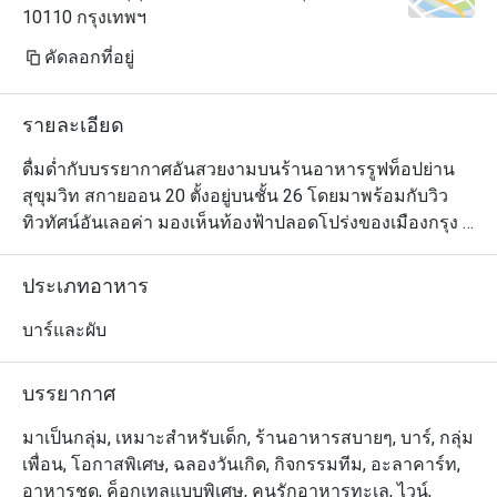
10110 กรุงเทพฯ
คัดลอกที่อยู่
รายละเอียด
ดื่มด่ำกับบรรยากาศอันสวยงามบนร้านอาหารรูฟท็อปย่าน
สุขุมวิท สกายออน 20 ตั้งอยู่บนชั้น 26 โดยมาพร้อมกับวิว
ทิวทัศน์อันเลอค่า มองเห็นท้องฟ้าปลอดโปร่งของเมืองกรุง 
และเพลิดเพลินกับการชมพระอาทิตย์ที่กำลังจะตกดิน ทาง
ร้านพร้อมที่จะเสิร์ฟเมนูเครื่องดื่มมากมาย รวมไปถึงเมนู
ประเภทอาหาร
ค็อกเทลซิกเนเจอร์ของทางร้าน อย่าง Hennessy and 
Belvedere ส่วนเชฟนั้นยังใส่ใจกับการเลือกสรรค์วัตถุดิบ เพื่อ
บาร์และผับ
ให้ได้ของที่สดใหม่ และปลอดสารพิษ ในการปรุงอาหารจาน
บรรยากาศ
มาเป็นกลุ่ม, เหมาะสำหรับเด็ก, ร้านอาหารสบายๆ, บาร์, กลุ่ม
เพื่อน, โอกาสพิเศษ, ฉลองวันเกิด, กิจกรรมทีม, อะลาคาร์ท,
อาหารชุด, ค็อกเทลแบบพิเศษ, คนรักอาหารทะเล, ไวน์,