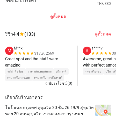
พิซซ่ามาการิตต้า
THB 380
ดูทั้งหมด
รีวิว
4.4
(133)
ดูทั้งหมด
M**k
s****v
M
S
31 ก.ค. 2569
30
Great spot and the staff were 
Awesome, great st
amazing 
with perfect atmo
รสชาติอร่อย
ราคาสมเหตุสมผล
บริการดี
รสชาติอร่อย
บริการด
เหมาะกับการเดท
เหมาะกับการสังสรรค์
มีประโยชน์ (0)
เกี่ยวกับร้านอาหาร
โนโวเทล กรุงเทพ สุขุมวิท 20 ชั้น 26 19/9 สุขุมวิท
ซอย 20 ถนนสุขุมวิท เขตคลองเตย กรุงเทพฯ