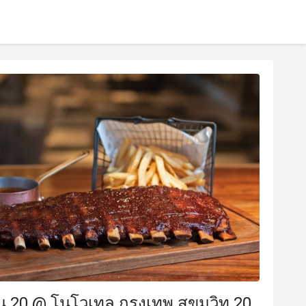
20 @ โนโวเทล กรุงเทพ สุขุมวิท 20