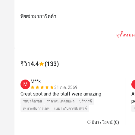
พิซซ่ามาการิตต้า
ดูทั้งหมด
รีวิว
4.4
(133)
M**k
M
31 ก.ค. 2569
Great spot and the staff were amazing 
A
p
รสชาติอร่อย
ราคาสมเหตุสมผล
บริการดี
เหมาะกับการเดท
เหมาะกับการสังสรรค์
มีประโยชน์ (0)