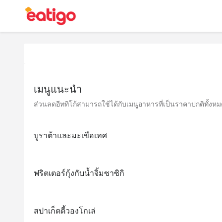
เมนูแนะนำ
ส่วนลดอีททิโก้สามารถใช้ได้กับเมนูอาหารที่เป็นราคาปกติทั้งหมด 
บูราต้าและมะเขือเทศ
ฟริตเตอร์กุ้งกับน้ำจิ้มซาซิกิ
สปาเก็ตตี้วองโกเล่