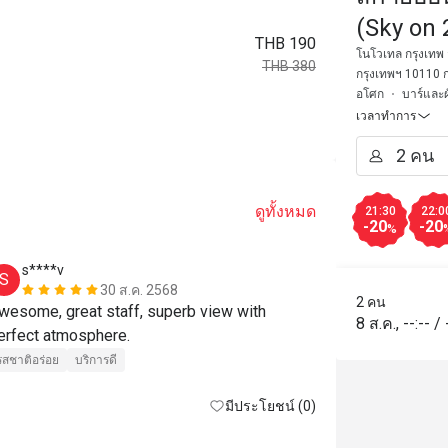
(Sky on
THB 190
20)
โนโวเทล กรุงเทพ 
THB 380
กรุงเทพฯ 10110 
อโศก
บาร์และผ
เวลาทำการ
ดูทั้งหมด
21:30
22:0
-20
-20
%
s****v
M*****l
S
M
30 ส.ค. 2568
2 คน
wesome, great staff, superb view with 
Nice little s
8 ส.ค.
,
--:--
/
erfect atmosphere.
รสชาติอร่อย
รสชาติอร่อย
บริการดี
มีประโยชน์ (0)