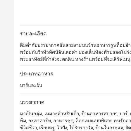
รายละเอียด
ดื่มด่ำกับบรรยากาศอันสวยงามบนร้านอาหารรูฟท็อปย่านส
พร้อมกับวิวทิวทัศน์อันเลอค่า มองเห็นท้องฟ้าปลอดโปร
พระอาทิตย์ที่กำลังจะตกดิน ทางร้านพร้อมที่จะเสิร์ฟเมน
เนเจอร์ของทางร้าน อย่าง Hennessy and Belvedere ส่วนเ
ประเภทอาหาร
บาร์และผับ
บรรยากาศ
มาเป็นกลุ่ม, เหมาะสำหรับเด็ก, ร้านอาหารสบายๆ, บาร์, ก
ทีม, อะลาคาร์ท, อาหารชุด, ค็อกเทลแบบพิเศษ, คนรักอาหา
ชีวิตชีวา, เรียบหรู, วิวปัง, ได้รับรางวัล, ร้านในกระแส, จ