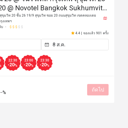
 20 @ Novotel Bangkok Sukhumvit
สุขุมวิท 20 ชั้น 26 19/9 สุขุมวิท ซอย 20 ถนนสุขุมวิท เขตคลองเตย
กรุงเทพฯ
ับ
4.4
|
จองแล้ว 901 ครั้ง
0
22:30
23:00
23:30
-20
-20
-20
%
%
%
%
s************5
S
14 ส.ค. 2568
18 มิ.ย. 2
pot and quiet gem. Love it!
ถัดไป
--%
บริการดี
เหมาะกับการเดท
รสชาติอร่อย
ราคาสมเหตุสม
มีประโยชน์ (0)