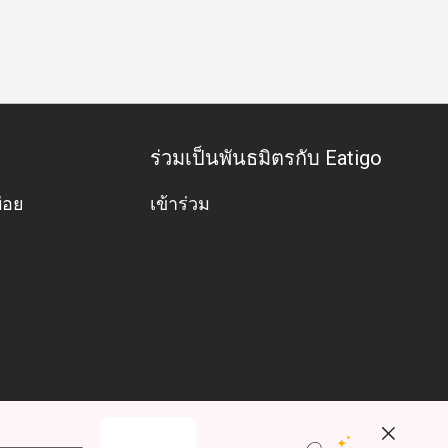
ิด
กิจกรรมทีม
อะลาคาร์ท
อาหารชุด
ค็อกเทลแบบพิเ
ร่วมเป็นพันธมิตรกับ Eatigo
่อย
เข้าร่วม