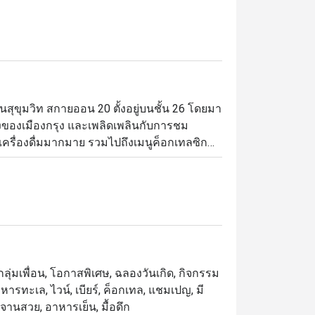
ุขุมวิท สกายออน 20 ตั้งอยู่บนชั้น 26 โดยมา
่งของเมืองกรุง และเพลิดเพลินกับการชม
ูเครื่องดื่มมากมาย รวมไปถึงเมนูค็อกเทลซิก
ชฟนั้นยังใส่ใจกับการเลือกสรรค์วัตถุดิบ เพื่อ
ลุ่มเพื่อน, โอกาสพิเศษ, ฉลองวันเกิด, กิจกรรม
รทะเล, ไวน์, เบียร์, ค็อกเทล, แชมเปญ, มี
ัดจานสวย, อาหารเย็น, มื้อดึก