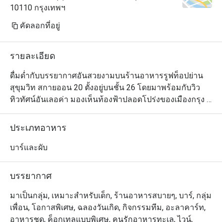
10110 กรุงเทพฯ
คัดลอกที่อยู่
รายละเอียด
ดื่มด่ำกับบรรยากาศอันสวยงามบนร้านอาหารรูฟท็อปย่าน
สุขุมวิท สกายออน 20 ตั้งอยู่บนชั้น 26 โดยมาพร้อมกับวิว
ทิวทัศน์อันเลอค่า มองเห็นท้องฟ้าปลอดโปร่งของเมืองกรุง 
และเพลิดเพลินกับการชมพระอาทิตย์ที่กำลังจะตกดิน ทาง
ร้านพร้อมที่จะเสิร์ฟเมนูเครื่องดื่มมากมาย รวมไปถึงเมนู
ประเภทอาหาร
ค็อกเทลซิกเนเจอร์ของทางร้าน อย่าง Hennessy and 
Belvedere ส่วนเชฟนั้นยังใส่ใจกับการเลือกสรรค์วัตถุดิบ เพื่อ
บาร์และผับ
ให้ได้ของที่สดใหม่ และปลอดสารพิษ ในการปรุงอาหารจาน
บรรยากาศ
มาเป็นกลุ่ม, เหมาะสำหรับเด็ก, ร้านอาหารสบายๆ, บาร์, กลุ่ม
เพื่อน, โอกาสพิเศษ, ฉลองวันเกิด, กิจกรรมทีม, อะลาคาร์ท,
อาหารชุด, ค็อกเทลแบบพิเศษ, คนรักอาหารทะเล, ไวน์,