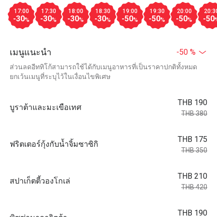
17:00
17:30
18:00
18:30
19:00
19:30
20:00
20:3
-30
-30
-30
-30
-50
-50
-50
-50
%
%
%
%
%
%
%
เมนูแนะนำ
-50 %
ส่วนลดอีททิโก้สามารถใช้ได้กับเมนูอาหารที่เป็นราคาปกติทั้งหมด
ยกเว้นเมนูที่ระบุไว้ในเงื่อนไขพิเศษ
THB 190
บูราต้าและมะเขือเทศ
THB 380
THB 175
ฟริตเตอร์กุ้งกับน้ำจิ้มซาซิกิ
THB 350
THB 210
สปาเก็ตตี้วองโกเล่
THB 420
THB 190