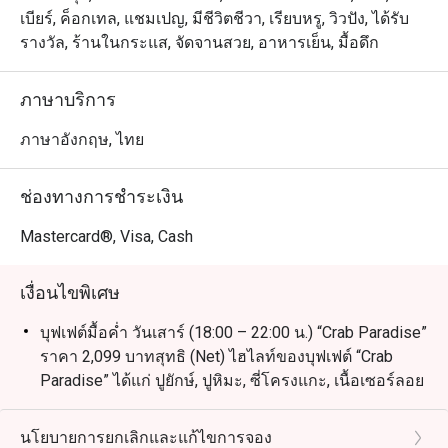
เบียร์, ค็อกเทล, แชมเปญ, มีชีวิตชีวา, เรียบหรู, วิวปัง, ได้รับ
รางวัล, ร้านในกระแส, จัดจานสวย, อาหารเย็น, มื้อดึก
ภาษาบริการ
ภาษาอังกฤษ, ไทย
ช่องทางการชำระเงิน
Mastercard®, Visa, Cash
เงื่อนไขพิเศษ
บุฟเฟต์มื้อค่ำ วันเสาร์ (18:00 – 22:00 น.) “Crab Paradise”
ราคา 2,099 บาทสุทธิ (Net) ไฮไลท์ของบุฟเฟต์ “Crab
Paradise” ได้แก่ ปูยักษ์, ปูหิมะ, ซี่โครงแกะ, เนื้อเซอร์ลอย
น์, กุ้งแม่น้ำ, หอยนางรม และเมนูอื่นๆ อีกมากมาย
บุฟเฟต์อาหารเช้านานาชาติ (ทุกวัน): 06:30 – 10:30 น.
นโยบายการยกเลิกและแก้ไขการจอง