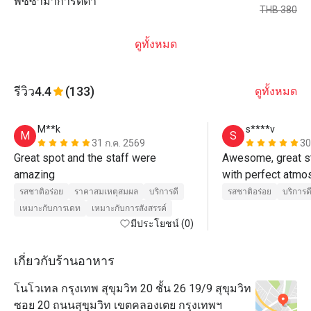
พิซซ่ามาการิตต้า
THB 380
ดูทั้งหมด
รีวิว
4.4
(133)
ดูทั้งหมด
M**k
s****v
M
S
31 ก.ค. 2569
30
Great spot and the staff were 
Awesome, great st
amazing 
with perfect atmo
รสชาติอร่อย
ราคาสมเหตุสมผล
บริการดี
รสชาติอร่อย
บริการด
เหมาะกับการเดท
เหมาะกับการสังสรรค์
มีประโยชน์ (0)
เกี่ยวกับร้านอาหาร
โนโวเทล กรุงเทพ สุขุมวิท 20 ชั้น 26 19/9 สุขุมวิท
ซอย 20 ถนนสุขุมวิท เขตคลองเตย กรุงเทพฯ