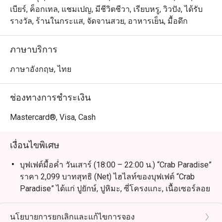
เบียร์, ค็อกเทล, แชมเปญ, มีชีวิตชีวา, เรียบหรู, วิวปัง, ได้รับ
รางวัล, ร้านในกระแส, จัดจานสวย, อาหารเย็น, มื้อดึก
ภาษาบริการ
ภาษาอังกฤษ, ไทย
ช่องทางการชำระเงิน
Mastercard®, Visa, Cash
เงื่อนไขพิเศษ
บุฟเฟต์มื้อค่ำ วันเสาร์ (18:00 – 22:00 น.) “Crab Paradise”
ราคา 2,099 บาทสุทธิ (Net) ไฮไลท์ของบุฟเฟต์ “Crab
Paradise” ได้แก่ ปูยักษ์, ปูหิมะ, ซี่โครงแกะ, เนื้อเซอร์ลอย
น์, กุ้งแม่น้ำ, หอยนางรม และเมนูอื่นๆ อีกมากมาย
บุฟเฟต์อาหารเช้านานาชาติ (ทุกวัน): 06:30 – 10:30 น.
นโยบายการยกเลิกและแก้ไขการจอง