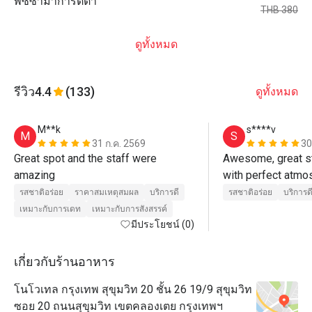
พิซซ่ามาการิตต้า
THB 380
ดูทั้งหมด
รีวิว
4.4
(133)
ดูทั้งหมด
M**k
s****v
M
S
31 ก.ค. 2569
30
Great spot and the staff were 
Awesome, great st
amazing 
with perfect atmo
รสชาติอร่อย
ราคาสมเหตุสมผล
บริการดี
รสชาติอร่อย
บริการด
เหมาะกับการเดท
เหมาะกับการสังสรรค์
มีประโยชน์ (0)
เกี่ยวกับร้านอาหาร
โนโวเทล กรุงเทพ สุขุมวิท 20 ชั้น 26 19/9 สุขุมวิท
ซอย 20 ถนนสุขุมวิท เขตคลองเตย กรุงเทพฯ