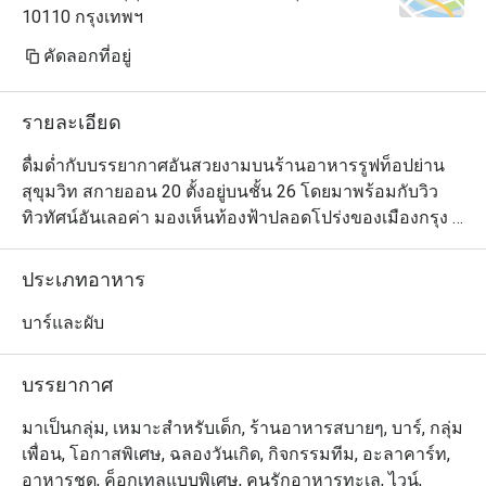
10110 กรุงเทพฯ
คัดลอกที่อยู่
รายละเอียด
ดื่มด่ำกับบรรยากาศอันสวยงามบนร้านอาหารรูฟท็อปย่าน
สุขุมวิท สกายออน 20 ตั้งอยู่บนชั้น 26 โดยมาพร้อมกับวิว
ทิวทัศน์อันเลอค่า มองเห็นท้องฟ้าปลอดโปร่งของเมืองกรุง 
และเพลิดเพลินกับการชมพระอาทิตย์ที่กำลังจะตกดิน ทาง
ร้านพร้อมที่จะเสิร์ฟเมนูเครื่องดื่มมากมาย รวมไปถึงเมนู
ประเภทอาหาร
ค็อกเทลซิกเนเจอร์ของทางร้าน อย่าง Hennessy and 
Belvedere ส่วนเชฟนั้นยังใส่ใจกับการเลือกสรรค์วัตถุดิบ เพื่อ
บาร์และผับ
ให้ได้ของที่สดใหม่ และปลอดสารพิษ ในการปรุงอาหารจาน
บรรยากาศ
มาเป็นกลุ่ม, เหมาะสำหรับเด็ก, ร้านอาหารสบายๆ, บาร์, กลุ่ม
เพื่อน, โอกาสพิเศษ, ฉลองวันเกิด, กิจกรรมทีม, อะลาคาร์ท,
อาหารชุด, ค็อกเทลแบบพิเศษ, คนรักอาหารทะเล, ไวน์,