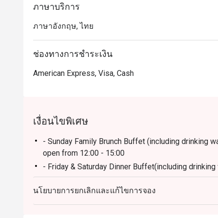
ภาษาบริการ
・เหมาะสำหรับคนพื้นที่ที่ต้องการดินเนอร์บุฟเฟ่ต์รสช
ภาษาอังกฤษ, ไทย
ใจ เหมาะกับทั้งมื้อครอบครัวและโอกาสพิเศษ

 ・เหมาะสำหรับนักท่องเที่ยวที่มองหาบุฟเฟ่ต์คุณภาพ พร
ช่องทางการชำระเงิน
เดินทางสะดวก

American Express, Visa, Cash
・การจองผ่านแอปหรือเว็บไซต์ Eatigo เป็นวิธีที่คุ้มค่าที่ส
เงื่อนไขพิเศษ
- Sunday Family Brunch Buffet (including drinking wate
open from 12:00 - 15:00
- Friday & Saturday Dinner Buffet(including drinking w
open from 18:00 - 22:00
นโยบายการยกเลิกและแก้ไขการจอง
- Monday - Thursday: A La Carte menu start 12.00-
- Friday-Saturday: A La Carte menu start 12.00-4.3