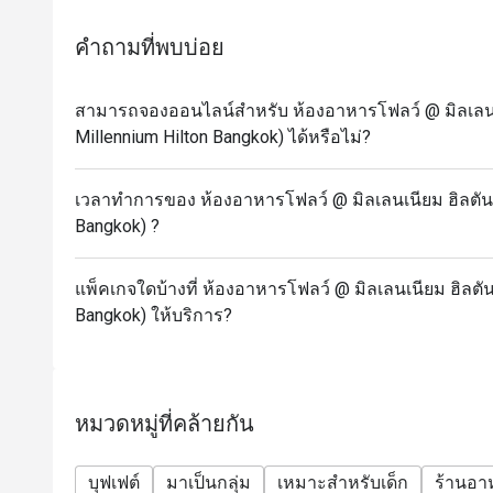
- Sunday: A La Carte menu start 3.00-9.30 PM
* Prices may be changed at any time without further
คำถามที่พบบ่อย
(e.g. Christmas, New Year, Valentine’s day etc.)
* Please be on time for your reservation to guarante
สามารถจองออนไลน์สำหรับ ห้องอาหารโฟลว์ @ มิลเลนเน
more than 15 minutes early your reservation is not v
Millennium Hilton Bangkok) ได้หรือไม่?
* Discount applies to Buffet and a la carte menu no
restaurant’s ongoing promotion.
เวลาทำการของ ห้องอาหารโฟลว์ @ มิลเลนเนียม ฮิลตัน 
Promotion cannot be applied with any other in-hous
Bangkok) ?
conditions below for more details.
* Menu and pricing subject to change without notice
แพ็คเกจใดบ้างที่ ห้องอาหารโฟลว์ @ มิลเลนเนียม ฮิลตัน
** All prices in THB and are exclusive of VAT and s
Bangkok) ให้บริการ?
under special conditions.
✅ FAQs
Q: What type of cuisine does Flow @ Millennium Hi
A: International cuisine with a premium buffet featu
หมวดหมู่ที่คล้ายกัน
Q: What are the menu highlights?
A: Fresh seafood, cheese selections, Massaman Be
บุฟเฟต์
มาเป็นกลุ่ม
เหมาะสำหรับเด็ก
ร้านอ