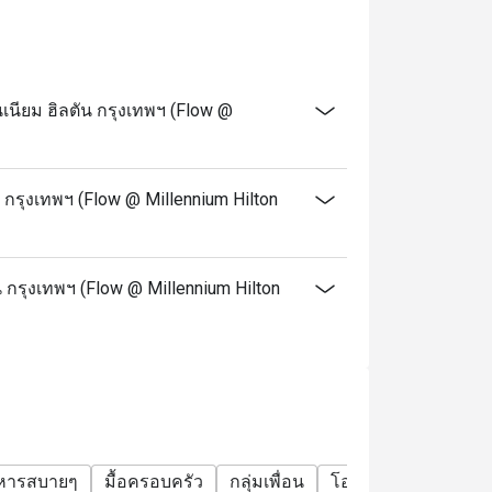
 notice on Public holidays, special events
e your discount and seating. If you arrive
ียม ฮิลตัน กรุงเทพฯ (Flow @
alid.
t applicable with drinks menu and any other
กรุงเทพฯ (Flow @ Millennium Hilton
e promotions. Please refer to the special
.
 กรุงเทพฯ (Flow @ Millennium Hilton
ervice charge unless otherwise indicated
lton Bangkok offer?
ring seafood, cheese, and global dishes.
ef Cheeks, and pizza.
าหารสบายๆ
มื้อครอบครัว
กลุ่มเพื่อน
โอกาสพิเศษ
ฉลอง