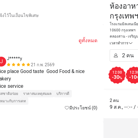
ห้องอาหา
กรุงเทพฯ
้งไว้ในเงื่อนไขพิเศษ
Bangkok
โรงแรมมิลเลนเนี
10600 กรุงเทพฯ
คลองสาน - เจริญน
ดูทั้งหมด
เวลาทำการ
J*****y
M****n
J
M
21 ก.พ. 2569
ice place Good taste  Good Food & nice 
one of our fa
12:00
12:3
-30
-10
akery 

selection, gre
%
Nice service 
to the river 
รสชาติอร่อย
ราคาสมเหตุสมผล
บริการดี
รสชาติอร่อย
2 คน
เหมาะกับการเดท
สถานที่สะอาด
9 ส.ค.
,
--:--
/
มีประโยชน์ (0)