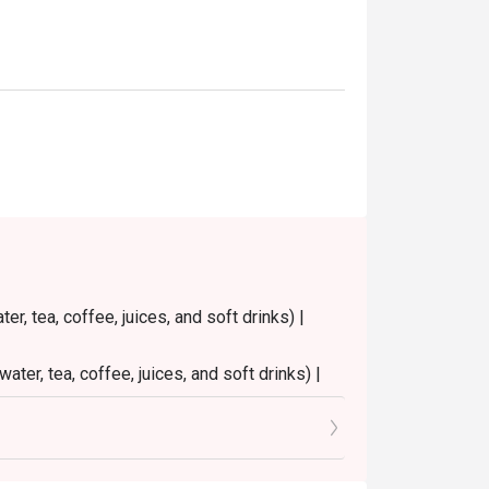
าติดี ไลน์อาหารครบ วิวสวย และบริการประทับ
้อมวิวริมแม่น้ำ และตั้งอยู่ใกล้ไอคอนสยาม 
ุด

r, tea, coffee, juices, and soft drinks) |
ater, tea, coffee, juices, and soft drinks) |
9.30 PM
0 PM