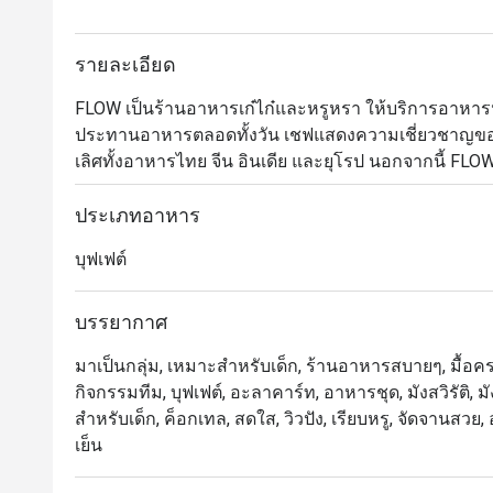
รายละเอียด
FLOW เป็นร้านอาหารเก๋ไก๋และหรูหรา ให้บริการอาห
ประทานอาหารตลอดทั้งวัน เชฟแสดงความเชี่ยวชาญของ
เลิศทั้งอาหารไทย จีน อินเดีย และยุโรป นอกจากนี้ FLO
ที่หรูหรา พร้อมการแสดงดนตรีสด สเตชั่นเนื้อวากิวที่ป
นอกจากนี้ เพื่อให้ค่ำคืนของคุณประทับใจไม่รู้ลืม FLOW
ประเภทอาหาร
นานาชาติที่คัดสรรมาอย่างหลากหลาย

บุฟเฟต์
Flow @ Millennium Hilton Bangkok คือห้องอาหารนานาชาติ
บรรยากาศ
โรงแรม Millennium Hilton Bangkok พร้อมทางเชื่อ
มาเป็นกลุ่ม, เหมาะสำหรับเด็ก, ร้านอาหารสบายๆ, มื้อครอ
ริมแม่น้ำเจ้าพระยาโปร่งสบาย เหมาะสำหรับครอบครัวและ
กิจกรรมทีม, บุฟเฟต์, อะลาคาร์ท, อาหารชุด, มังสวิรัติ,
สำหรับเด็ก, ค็อกเทล, สดใส, วิวปัง, เรียบหรู, จัดจานสว
 ・จุดเด่นของร้านคือบุฟเฟ่ต์คุณภาพ ทั้ง ซีฟู้ดสด, ชีส
เย็น
Massaman Beef Cheeks รวมถึงโซนพิซซ่าและของหวาน
ใส่จากทีมงาน
