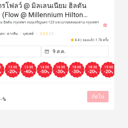
รโฟลว์ @ มิลเลนเนียม ฮิลตัน
 (Flow @ Millennium Hilton
)
ยม ฮิลตัน กรุงเทพฯ ถนนเจริญนคร 123 แขวง/เขตคลองสาน กรุงเทพฯ
คร - ตากสิน
บุฟเฟต์
4.4
|
จองแล้ว 1.7k ครั้ง
J*
J
22 ก.พ. 2568
21 ก.พ. 2
vourite buffet places with good 
When it comes to comfort
0
13:00
13:30
14:00
16:00
18:00
18:30
19:00
19:3
-20
-40
-50
-30
-30
-20
-20
-10
at quality and nice location next 
nails it! 🔥🍽️ Their hot,
%
%
%
%
%
%
%
%
fantastic, but the Chocol
are a must-try! Dive into 
ราคาสมเหตุสมผล
บริการดี
Chocolate Tart, Grandeur
เหมาะกับการสังสรรค์
รสชาติอร่อย
ราคาสมเหตุสม
ถัดไป
--%
มีประโยชน์ (1)