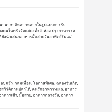
ารนานาชาติหลากหลายในรูปแบบการรับ
ตนในครัวจัดแสดงทั้ง 5 ห้อง ปรุงอาหารรส
W ยังนำเสนออาหารมื้อสายวันอาทิตย์ริมแม่น้ำ
รุงแบบสโลว์คุก และโรงละครของหวานขึ้นชื่อ 
 ขอนำเสนอบุฟเฟ่ต์มื้อค่ำเลิศรสที่เน้นอาหาร
ที่ให้บริการบุฟเฟ่ต์ โดยตั้งอยู่ชั้น 1 ของ
มใกล้ไอคอนสยามและ BTS คลองสาน บรรยากาศ
บครัว, กลุ่มเพื่อน, โอกาสพิเศษ, ฉลองวันเกิด,
กลุ่มเพื่อน

 มังสวิรัติทานปลาได้, คนรักอาหารทะเล, อาหาร
ย, อาหารเช้า, มื้อสาย, อาหารกลางวัน, อาหาร
เซเล็กชันหลากชนิด, และเมนูห้ามพลาดอย่าง 
ที่ได้รับคำชมอย่างมาก พร้อมบริการเอาใจ