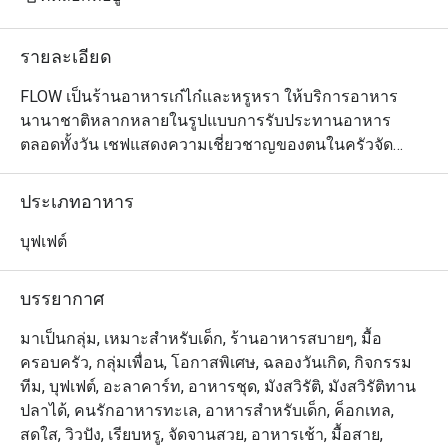
รายละเอียด
FLOW เป็นร้านอาหารเก๋ไก๋และหรูหรา ให้บริการอาหาร
นานาชาติหลากหลายในรูปแบบการรับประทานอาหาร
ตลอดทั้งวัน เชฟแสดงความเชี่ยวชาญของตนในครัวจัด
แสดงทั้ง 5 ห้อง ปรุงอาหารรสเลิศทั้งอาหารไทย จีน อินเดีย 
และยุโรป นอกจากนี้ FLOW ยังนำเสนออาหารมื้อสายวัน
ประเภทอาหาร
อาทิตย์ริมแม่น้ำที่หรูหรา พร้อมการแสดงดนตรีสด สเตชั่น
เนื้อวากิวที่ปรุงแบบสโลว์คุก และโรงละครของหวานขึ้นชื่อ 
บุฟเฟต์
นอกจากนี้ เพื่อให้ค่ำคืนของคุณประทับใจไม่รู้ลืม FLOW ขอ
นำเสนอบุฟเฟ่ต์มื้อค่ำเลิศรสที่เน้นอาหารนานาชาติที่คัดสรร
บรรยากาศ
มาอย่างหลากหลาย

มาเป็นกลุ่ม, เหมาะสำหรับเด็ก, ร้านอาหารสบายๆ, มื้อ
ครอบครัว, กลุ่มเพื่อน, โอกาสพิเศษ, ฉลองวันเกิด, กิจกรรม
Flow @ Millennium Hilton Bangkok คือห้องอาหาร
ทีม, บุฟเฟต์, อะลาคาร์ท, อาหารชุด, มังสวิรัติ, มังสวิรัติทาน
นานาชาติที่ให้บริการบุฟเฟ่ต์ โดยตั้งอยู่ชั้น 1 ของโรงแรม 
ปลาได้, คนรักอาหารทะเล, อาหารสำหรับเด็ก, ค็อกเทล,
Millennium Hilton Bangkok พร้อมทางเชื่อมใกล้ไอคอน
สดใส, วิวปัง, เรียบหรู, จัดจานสวย, อาหารเช้า, มื้อสาย,