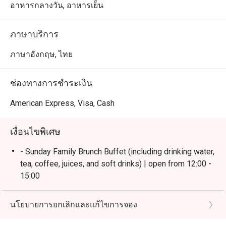
สยามและ BTS คลองสาน บรรยากาศริมแม่น้ำเจ้าพระยา
อาหารกลางวัน, อาหารเย็น
โปร่งสบาย เหมาะสำหรับครอบครัวและกลุ่มเพื่อน

ภาษาบริการ
 ・จุดเด่นของร้านคือบุฟเฟ่ต์คุณภาพ ทั้ง ซีฟู้ดสด, ชีสเซเล็ก
ชันหลากชนิด, และเมนูห้ามพลาดอย่าง Massaman Beef 
ภาษาอังกฤษ, ไทย
Cheeks รวมถึงโซนพิซซ่าและของหวานที่ได้รับคำชมอย่าง
มาก พร้อมบริการเอาใจใส่จากทีมงาน

ช่องทางการชำระเงิน
・เหมาะสำหรับคนพื้นที่ที่ต้องการดินเนอร์บุฟเฟ่ต์รสชาติดี 
American Express, Visa, Cash
ไลน์อาหารครบ วิวสวย และบริการประทับใจ เหมาะกับทั้ง
มื้อครอบครัวและโอกาสพิเศษ

เงื่อนไขพิเศษ
 ・เหมาะสำหรับนักท่องเที่ยวที่มองหาบุฟเฟ่ต์คุณภาพ พร้อม
- Sunday Family Brunch Buffet (including drinking water,
วิวริมแม่น้ำ และตั้งอยู่ใกล้ไอคอนสยาม เดินทางสะดวก

tea, coffee, juices, and soft drinks) | open from 12:00 -
15:00
・การจองผ่านแอปหรือเว็บไซต์ Eatigo เป็นวิธีที่คุ้มค่าที่สุด

- Friday & Saturday Dinner Buffet(including drinking
 เพียงเลือกเวลาที่ต้องการเพื่อรับส่วนลดค่าอาหารตามช่วง
water, tea, coffee, juices, and soft drinks) | open from
นโยบายการยกเลิกและแก้ไขการจอง
18:00 - 22:00