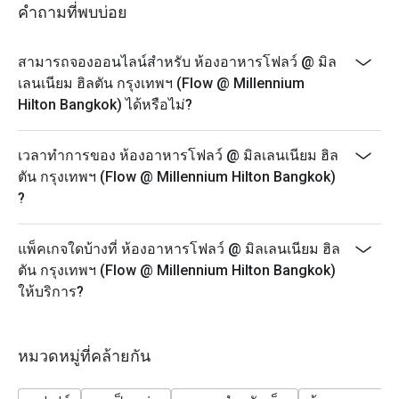
- Monday - Thursday: A La Carte menu start 12.00-9.30
คำถามที่พบบ่อย
PM
- Friday-Saturday: A La Carte menu start 12.00-4.30 PM
สามารถจองออนไลน์สำหรับ ห้องอาหารโฟลว์ @ มิล
- Sunday: A La Carte menu start 3.00-9.30 PM
เลนเนียม ฮิลตัน กรุงเทพฯ (Flow @ Millennium
* Prices may be changed at any time without further
Hilton Bangkok) ได้หรือไม่?
notice on Public holidays, special events (e.g.
Christmas, New Year, Valentine’s day etc.)
เวลาทำการของ ห้องอาหารโฟลว์ @ มิลเลนเนียม ฮิล
* Please be on time for your reservation to guarantee
ตัน กรุงเทพฯ (Flow @ Millennium Hilton Bangkok)
your discount and seating. If you arrive more than 15
?
minutes early your reservation is not valid.
* Discount applies to Buffet and a la carte menu not
แพ็คเกจใดบ้างที่ ห้องอาหารโฟลว์ @ มิลเลนเนียม ฮิล
applicable with drinks menu and any other restaurant’s
ตัน กรุงเทพฯ (Flow @ Millennium Hilton Bangkok)
ongoing promotion.
ให้บริการ?
Promotion cannot be applied with any other in-house
promotions. Please refer to the special conditions
below for more details.
หมวดหมู่ที่คล้ายกัน
* Menu and pricing subject to change without notice.
** All prices in THB and are exclusive of VAT and