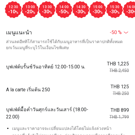
12:30
13:00
13:30
14:00
14:30
15:00
15:30
16:0
-10
-20
-30
-50
-30
-30
-30
-30
%
%
%
%
%
%
%
เมนูแนะนำ
-50 %
ส่วนลดอีททิโก้สามารถใช้ได้กับเมนูอาหารที่เป็นราคาปกติทั้งหมด
ยกเว้นเมนูที่ระบุไว้ในเงื่อนไขพิเศษ
THB 1,225
บุฟเฟ่ต์บรั้นช์วันอาทิตย์ 12.00-15.00 น.
THB 2,450
THB 125
A la carte เริ่มต้น 250
THB 250
บุฟเฟ่ต์มื้อค่ำวันศุกร์และวันเสาร์ (18.00-
THB 899
22.00)
THB 1,799
เมนูและราคาอาจจะเปลี่ยนแปลงได้โดยไม่แจ้งล่วงหน้า