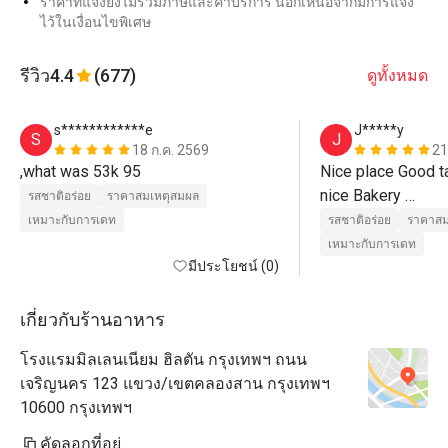
ราคาที่แจ้งยังไม่รวมภาษีและค่าบริการ นอกเหนือจากมีการแจ้ง
ไว้ในเงื่อนไขพิเศษ
รีวิว
4.4
(677)
ดูทั้งหมด
s************e
J*****y
S
J
18 ก.ค. 2569
21
,what was 53k 95
Nice place Good t
nice Bakery 

รสชาติอร่อย
ราคาสมเหตุสมผล
Nice service 
เหมาะกับการเดท
รสชาติอร่อย
ราคาสม
เหมาะกับการเดท
มีประโยชน์ (0)
เกี่ยวกับร้านอาหาร
โรงแรมมิลเลนเนียม ฮิลตัน กรุงเทพฯ ถนน
เจริญนคร 123 แขวง/เขตคลองสาน กรุงเทพฯ
10600 กรุงเทพฯ
คัดลอกที่อยู่