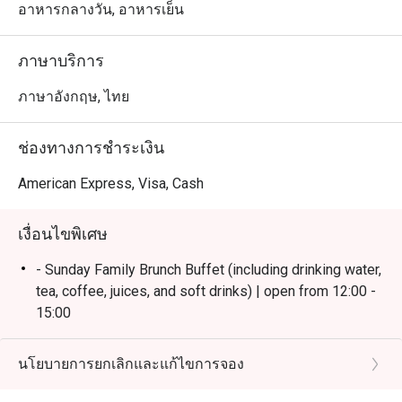
สยามและ BTS คลองสาน บรรยากาศริมแม่น้ำเจ้าพระยา
อาหารกลางวัน, อาหารเย็น
โปร่งสบาย เหมาะสำหรับครอบครัวและกลุ่มเพื่อน

ภาษาบริการ
 ・จุดเด่นของร้านคือบุฟเฟ่ต์คุณภาพ ทั้ง ซีฟู้ดสด, ชีสเซเล็ก
ชันหลากชนิด, และเมนูห้ามพลาดอย่าง Massaman Beef 
ภาษาอังกฤษ, ไทย
Cheeks รวมถึงโซนพิซซ่าและของหวานที่ได้รับคำชมอย่าง
มาก พร้อมบริการเอาใจใส่จากทีมงาน

ช่องทางการชำระเงิน
・เหมาะสำหรับคนพื้นที่ที่ต้องการดินเนอร์บุฟเฟ่ต์รสชาติดี 
American Express, Visa, Cash
ไลน์อาหารครบ วิวสวย และบริการประทับใจ เหมาะกับทั้ง
มื้อครอบครัวและโอกาสพิเศษ

เงื่อนไขพิเศษ
 ・เหมาะสำหรับนักท่องเที่ยวที่มองหาบุฟเฟ่ต์คุณภาพ พร้อม
- Sunday Family Brunch Buffet (including drinking water,
วิวริมแม่น้ำ และตั้งอยู่ใกล้ไอคอนสยาม เดินทางสะดวก

tea, coffee, juices, and soft drinks) | open from 12:00 -
15:00
・การจองผ่านแอปหรือเว็บไซต์ Eatigo เป็นวิธีที่คุ้มค่าที่สุด

- Friday & Saturday Dinner Buffet(including drinking
 เพียงเลือกเวลาที่ต้องการเพื่อรับส่วนลดค่าอาหารตามช่วง
water, tea, coffee, juices, and soft drinks) | open from
นโยบายการยกเลิกและแก้ไขการจอง
18:00 - 22:00