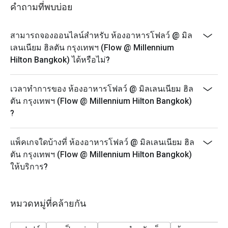
- Monday - Thursday: A La Carte menu start 12.00-9.30
คำถามที่พบบ่อย
PM
- Friday-Saturday: A La Carte menu start 12.00-4.30 PM
สามารถจองออนไลน์สำหรับ ห้องอาหารโฟลว์ @ มิล
- Sunday: A La Carte menu start 3.00-9.30 PM
เลนเนียม ฮิลตัน กรุงเทพฯ (Flow @ Millennium
* Prices may be changed at any time without further
Hilton Bangkok) ได้หรือไม่?
notice on Public holidays, special events (e.g.
Christmas, New Year, Valentine’s day etc.)
เวลาทำการของ ห้องอาหารโฟลว์ @ มิลเลนเนียม ฮิล
* Please be on time for your reservation to guarantee
ตัน กรุงเทพฯ (Flow @ Millennium Hilton Bangkok)
your discount and seating. If you arrive more than 15
?
minutes early your reservation is not valid.
* Discount applies to Buffet and a la carte menu not
แพ็คเกจใดบ้างที่ ห้องอาหารโฟลว์ @ มิลเลนเนียม ฮิล
applicable with drinks menu and any other restaurant’s
ตัน กรุงเทพฯ (Flow @ Millennium Hilton Bangkok)
ongoing promotion.
ให้บริการ?
Promotion cannot be applied with any other in-house
promotions. Please refer to the special conditions
below for more details.
หมวดหมู่ที่คล้ายกัน
* Menu and pricing subject to change without notice.
** All prices in THB and are exclusive of VAT and