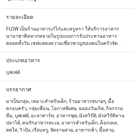
รายละเอียด
FLOW เป็นร้านอาหารเก๋ไก๋และหรูหรา ให้บริการอาหาร
นานาชาติหลากหลายในรูปแบบการรับประทานอาหาร
ตลอดทั้งวัน เชฟแสดงความเชี่ยวชาญของตนในครัวจัด
แสดงทั้ง 5 ห้อง ปรุงอาหารรสเลิศทั้งอาหารไทย จีน อินเดีย 
และยุโรป นอกจากนี้ FLOW ยังนำเสนออาหารมื้อสายวัน
ประเภทอาหาร
อาทิตย์ริมแม่น้ำที่หรูหรา พร้อมการแสดงดนตรีสด สเตชั่น
เนื้อวากิวที่ปรุงแบบสโลว์คุก และโรงละครของหวานขึ้นชื่อ 
บุฟเฟต์
นอกจากนี้ เพื่อให้ค่ำคืนของคุณประทับใจไม่รู้ลืม FLOW ขอ
นำเสนอบุฟเฟ่ต์มื้อค่ำเลิศรสที่เน้นอาหารนานาชาติที่คัดสรร
บรรยากาศ
มาอย่างหลากหลาย

มาเป็นกลุ่ม, เหมาะสำหรับเด็ก, ร้านอาหารสบายๆ, มื้อ
ครอบครัว, กลุ่มเพื่อน, โอกาสพิเศษ, ฉลองวันเกิด, กิจกรรม
Flow @ Millennium Hilton Bangkok คือห้องอาหาร
ทีม, บุฟเฟต์, อะลาคาร์ท, อาหารชุด, มังสวิรัติ, มังสวิรัติทาน
นานาชาติที่ให้บริการบุฟเฟ่ต์ โดยตั้งอยู่ชั้น 1 ของโรงแรม 
ปลาได้, คนรักอาหารทะเล, อาหารสำหรับเด็ก, ค็อกเทล,
Millennium Hilton Bangkok พร้อมทางเชื่อมใกล้ไอคอน
สดใส, วิวปัง, เรียบหรู, จัดจานสวย, อาหารเช้า, มื้อสาย,