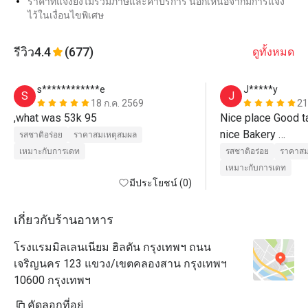
ราคาที่แจ้งยังไม่รวมภาษีและค่าบริการ นอกเหนือจากมีการแจ้ง
ไว้ในเงื่อนไขพิเศษ
รีวิว
4.4
(677)
ดูทั้งหมด
s************e
J*****y
S
J
18 ก.ค. 2569
21
,what was 53k 95
Nice place Good t
nice Bakery 

รสชาติอร่อย
ราคาสมเหตุสมผล
Nice service 
เหมาะกับการเดท
รสชาติอร่อย
ราคาสม
เหมาะกับการเดท
มีประโยชน์ (0)
เกี่ยวกับร้านอาหาร
โรงแรมมิลเลนเนียม ฮิลตัน กรุงเทพฯ ถนน
เจริญนคร 123 แขวง/เขตคลองสาน กรุงเทพฯ
10600 กรุงเทพฯ
คัดลอกที่อยู่