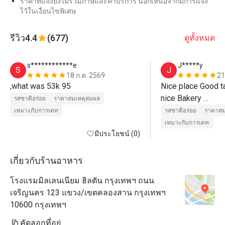
ราคาที่แจ้งยังไม่รวมภาษีและค่าบริการ นอกเหนือจากมีการแจ้ง
ไว้ในเงื่อนไขพิเศษ
รีวิว
4.4
(677)
ดูทั้งหมด
s************e
J*****y
S
J
18 ก.ค. 2569
21
,what was 53k 95
Nice place Good t
nice Bakery 

รสชาติอร่อย
ราคาสมเหตุสมผล
Nice service 
เหมาะกับการเดท
รสชาติอร่อย
ราคาสม
เหมาะกับการเดท
มีประโยชน์ (0)
เกี่ยวกับร้านอาหาร
โรงแรมมิลเลนเนียม ฮิลตัน กรุงเทพฯ ถนน
เจริญนคร 123 แขวง/เขตคลองสาน กรุงเทพฯ
10600 กรุงเทพฯ
คัดลอกที่อยู่