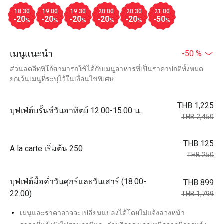
18:30
19:00
19:30
20:00
20:30
21:00
-20
-20
-20
-20
-20
-50
%
%
%
%
%
%
เมนูแนะนำ
-50 %
ส่วนลดอีททิโก้สามารถใช้ได้กับเมนูอาหารที่เป็นราคาปกติทั้งหมด
ยกเว้นเมนูที่ระบุไว้ในเงื่อนไขพิเศษ
THB 1,225
บุฟเฟ่ต์บรั้นช์วันอาทิตย์ 12.00-15.00 น.
THB 2,450
THB 125
A la carte เริ่มต้น 250
THB 250
บุฟเฟ่ต์มื้อค่ำวันศุกร์และวันเสาร์ (18.00-
THB 899
22.00)
THB 1,799
เมนูและราคาอาจจะเปลี่ยนแปลงได้โดยไม่แจ้งล่วงหน้า