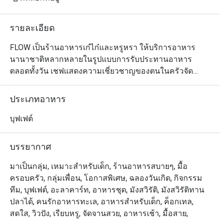
รายละเอียด
FLOW เป็นร้านอาหารเก๋ไก๋และหรูหรา ให้บริการอาหาร
นานาชาติหลากหลายในรูปแบบการรับประทานอาหาร
ตลอดทั้งวัน เชฟแสดงความเชี่ยวชาญของตนในครัวจัด
แสดงทั้ง 5 ห้อง ปรุงอาหารรสเลิศทั้งอาหารไทย จีน อินเดีย 
และยุโรป นอกจากนี้ FLOW ยังนำเสนออาหารมื้อสายวัน
ประเภทอาหาร
อาทิตย์ริมแม่น้ำที่หรูหรา พร้อมการแสดงดนตรีสด สเตชั่น
เนื้อวากิวที่ปรุงแบบสโลว์คุก และโรงละครของหวานขึ้นชื่อ 
บุฟเฟต์
นอกจากนี้ เพื่อให้ค่ำคืนของคุณประทับใจไม่รู้ลืม FLOW ขอ
นำเสนอบุฟเฟ่ต์มื้อค่ำเลิศรสที่เน้นอาหารนานาชาติที่คัดสรร
บรรยากาศ
มาอย่างหลากหลาย

มาเป็นกลุ่ม, เหมาะสำหรับเด็ก, ร้านอาหารสบายๆ, มื้อ
ครอบครัว, กลุ่มเพื่อน, โอกาสพิเศษ, ฉลองวันเกิด, กิจกรรม
Flow @ Millennium Hilton Bangkok คือห้องอาหาร
ทีม, บุฟเฟต์, อะลาคาร์ท, อาหารชุด, มังสวิรัติ, มังสวิรัติทาน
นานาชาติที่ให้บริการบุฟเฟ่ต์ โดยตั้งอยู่ชั้น 1 ของโรงแรม 
ปลาได้, คนรักอาหารทะเล, อาหารสำหรับเด็ก, ค็อกเทล,
Millennium Hilton Bangkok พร้อมทางเชื่อมใกล้ไอคอน
สดใส, วิวปัง, เรียบหรู, จัดจานสวย, อาหารเช้า, มื้อสาย,