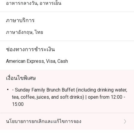
สยามและ BTS คลองสาน บรรยากาศริมแม่น้ำเจ้าพระยา
อาหารกลางวัน, อาหารเย็น
โปร่งสบาย เหมาะสำหรับครอบครัวและกลุ่มเพื่อน

ภาษาบริการ
 ・จุดเด่นของร้านคือบุฟเฟ่ต์คุณภาพ ทั้ง ซีฟู้ดสด, ชีสเซเล็ก
ชันหลากชนิด, และเมนูห้ามพลาดอย่าง Massaman Beef 
ภาษาอังกฤษ, ไทย
Cheeks รวมถึงโซนพิซซ่าและของหวานที่ได้รับคำชมอย่าง
มาก พร้อมบริการเอาใจใส่จากทีมงาน

ช่องทางการชำระเงิน
・เหมาะสำหรับคนพื้นที่ที่ต้องการดินเนอร์บุฟเฟ่ต์รสชาติดี 
American Express, Visa, Cash
ไลน์อาหารครบ วิวสวย และบริการประทับใจ เหมาะกับทั้ง
มื้อครอบครัวและโอกาสพิเศษ

เงื่อนไขพิเศษ
 ・เหมาะสำหรับนักท่องเที่ยวที่มองหาบุฟเฟ่ต์คุณภาพ พร้อม
- Sunday Family Brunch Buffet (including drinking water,
วิวริมแม่น้ำ และตั้งอยู่ใกล้ไอคอนสยาม เดินทางสะดวก

tea, coffee, juices, and soft drinks) | open from 12:00 -
15:00
・การจองผ่านแอปหรือเว็บไซต์ Eatigo เป็นวิธีที่คุ้มค่าที่สุด

- Friday & Saturday Dinner Buffet(including drinking
 เพียงเลือกเวลาที่ต้องการเพื่อรับส่วนลดค่าอาหารตามช่วง
water, tea, coffee, juices, and soft drinks) | open from
นโยบายการยกเลิกและแก้ไขการจอง
18:00 - 22:00