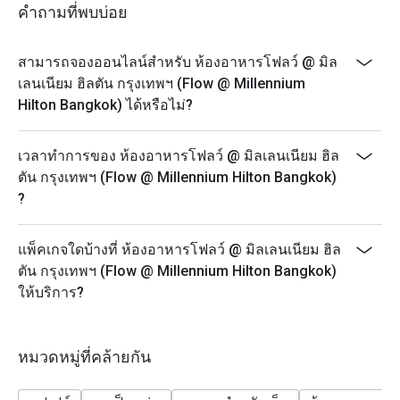
- Monday - Thursday: A La Carte menu start 12.00-9.30
คำถามที่พบบ่อย
PM
- Friday-Saturday: A La Carte menu start 12.00-4.30 PM
สามารถจองออนไลน์สำหรับ ห้องอาหารโฟลว์ @ มิล
- Sunday: A La Carte menu start 3.00-9.30 PM
เลนเนียม ฮิลตัน กรุงเทพฯ (Flow @ Millennium
* Prices may be changed at any time without further
Hilton Bangkok) ได้หรือไม่?
notice on Public holidays, special events (e.g.
Christmas, New Year, Valentine’s day etc.)
เวลาทำการของ ห้องอาหารโฟลว์ @ มิลเลนเนียม ฮิล
* Please be on time for your reservation to guarantee
ตัน กรุงเทพฯ (Flow @ Millennium Hilton Bangkok)
your discount and seating. If you arrive more than 15
?
minutes early your reservation is not valid.
* Discount applies to Buffet and a la carte menu not
แพ็คเกจใดบ้างที่ ห้องอาหารโฟลว์ @ มิลเลนเนียม ฮิล
applicable with drinks menu and any other restaurant’s
ตัน กรุงเทพฯ (Flow @ Millennium Hilton Bangkok)
ongoing promotion.
ให้บริการ?
Promotion cannot be applied with any other in-house
promotions. Please refer to the special conditions
below for more details.
หมวดหมู่ที่คล้ายกัน
* Menu and pricing subject to change without notice.
** All prices in THB and are exclusive of VAT and