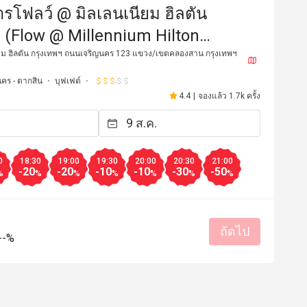
รโฟลว์ @ มิลเลนเนียม ฮิลตัน
 (Flow @ Millennium Hilton
)
ยม ฮิลตัน กรุงเทพฯ ถนนเจริญนคร 123 แขวง/เขตคลองสาน กรุงเทพฯ
คร - ตากสิน
บุฟเฟต์
4.4
|
จองแล้ว 1.7k ครั้ง
J*
J
22 ก.พ. 2568
21 ก.พ. 2
vourite buffet places with good 
When it comes to comfort
0
18:30
19:00
19:30
20:00
20:30
21:00
-20
-20
-10
-10
-30
-50
at quality and nice location next 
nails it! 🔥🍽️ Their hot,
%
%
%
%
%
%
%
fantastic, but the Chocol
are a must-try! Dive into 
ราคาสมเหตุสมผล
บริการดี
Chocolate Tart, Grandeur
เหมาะกับการสังสรรค์
รสชาติอร่อย
ราคาสมเหตุสม
ถัดไป
--%
มีประโยชน์ (1)