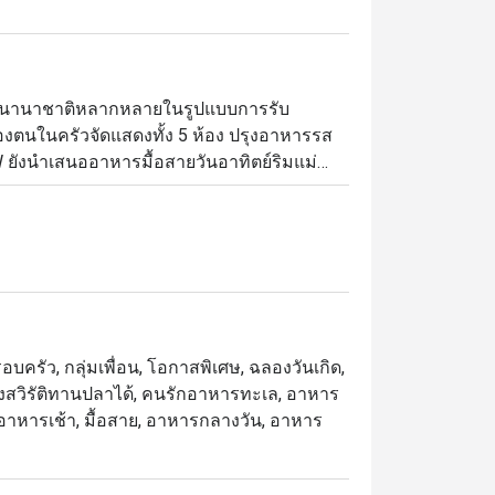
ารนานาชาติหลากหลายในรูปแบบการรับ
ตนในครัวจัดแสดงทั้ง 5 ห้อง ปรุงอาหารรส
W ยังนำเสนออาหารมื้อสายวันอาทิตย์ริมแม่น้ำ
รุงแบบสโลว์คุก และโรงละครของหวานขึ้นชื่อ 
 ขอนำเสนอบุฟเฟ่ต์มื้อค่ำเลิศรสที่เน้นอาหาร
ที่ให้บริการบุฟเฟ่ต์ โดยตั้งอยู่ชั้น 1 ของ
มใกล้ไอคอนสยามและ BTS คลองสาน บรรยากาศ
บครัว, กลุ่มเพื่อน, โอกาสพิเศษ, ฉลองวันเกิด,
กลุ่มเพื่อน

 มังสวิรัติทานปลาได้, คนรักอาหารทะเล, อาหาร
ย, อาหารเช้า, มื้อสาย, อาหารกลางวัน, อาหาร
เซเล็กชันหลากชนิด, และเมนูห้ามพลาดอย่าง 
ที่ได้รับคำชมอย่างมาก พร้อมบริการเอาใจ