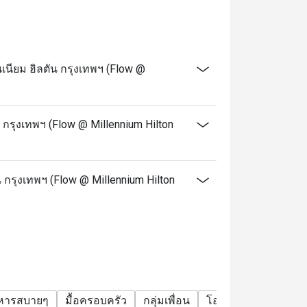
 notice on Public holidays, special events
e your discount and seating. If you arrive
ียม ฮิลตัน กรุงเทพฯ (Flow @
alid.
t applicable with drinks menu and any other
กรุงเทพฯ (Flow @ Millennium Hilton
e promotions. Please refer to the special
.
 กรุงเทพฯ (Flow @ Millennium Hilton
ervice charge unless otherwise indicated
lton Bangkok offer?
ring seafood, cheese, and global dishes.
ef Cheeks, and pizza.
าหารสบายๆ
มื้อครอบครัว
กลุ่มเพื่อน
โอกาสพิเศษ
ฉลอง