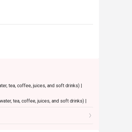
าติดี ไลน์อาหารครบ วิวสวย และบริการประทับ
้อมวิวริมแม่น้ำ และตั้งอยู่ใกล้ไอคอนสยาม 
ุด

r, tea, coffee, juices, and soft drinks) |
ater, tea, coffee, juices, and soft drinks) |
9.30 PM
0 PM