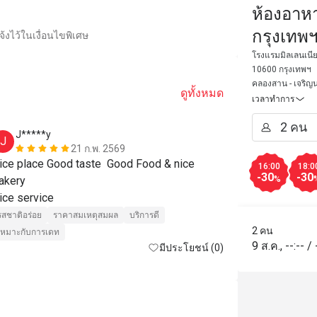
ห้องอาหา
กรุงเทพฯ
้งไว้ในเงื่อนไขพิเศษ
Bangkok
โรงแรมมิลเลนเนี
10600 กรุงเทพฯ
คลองสาน - เจริญน
ดูทั้งหมด
เวลาทำการ
J*****y
M****n
J
M
21 ก.พ. 2569
ice place Good taste  Good Food & nice 
one of our fa
16:00
18:0
-30
-30
akery 

selection, gre
%
Nice service 
to the river 
รสชาติอร่อย
ราคาสมเหตุสมผล
บริการดี
รสชาติอร่อย
2 คน
เหมาะกับการเดท
สถานที่สะอาด
9 ส.ค.
,
--:--
/
มีประโยชน์ (0)