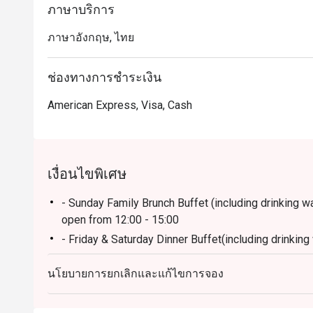
ภาษาบริการ
・เหมาะสำหรับคนพื้นที่ที่ต้องการดินเนอร์บุฟเฟ่ต์รสช
ภาษาอังกฤษ, ไทย
ใจ เหมาะกับทั้งมื้อครอบครัวและโอกาสพิเศษ

 ・เหมาะสำหรับนักท่องเที่ยวที่มองหาบุฟเฟ่ต์คุณภาพ พร
ช่องทางการชำระเงิน
เดินทางสะดวก

American Express, Visa, Cash
・การจองผ่านแอปหรือเว็บไซต์ Eatigo เป็นวิธีที่คุ้มค่าที่ส
เงื่อนไขพิเศษ
- Sunday Family Brunch Buffet (including drinking wate
open from 12:00 - 15:00
- Friday & Saturday Dinner Buffet(including drinking w
open from 18:00 - 22:00
นโยบายการยกเลิกและแก้ไขการจอง
- Monday - Thursday: A La Carte menu start 12.00-
- Friday-Saturday: A La Carte menu start 12.00-4.3