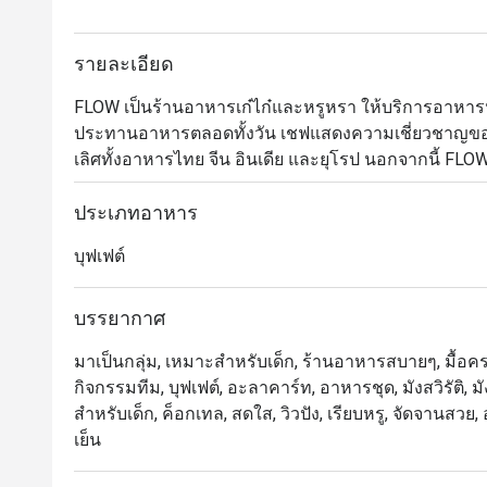
รายละเอียด
FLOW เป็นร้านอาหารเก๋ไก๋และหรูหรา ให้บริการอาห
ประทานอาหารตลอดทั้งวัน เชฟแสดงความเชี่ยวชาญของ
เลิศทั้งอาหารไทย จีน อินเดีย และยุโรป นอกจากนี้ FLO
ที่หรูหรา พร้อมการแสดงดนตรีสด สเตชั่นเนื้อวากิวที่ป
นอกจากนี้ เพื่อให้ค่ำคืนของคุณประทับใจไม่รู้ลืม FLOW
ประเภทอาหาร
นานาชาติที่คัดสรรมาอย่างหลากหลาย

บุฟเฟต์
Flow @ Millennium Hilton Bangkok คือห้องอาหารนานาชาติ
บรรยากาศ
โรงแรม Millennium Hilton Bangkok พร้อมทางเชื่อ
มาเป็นกลุ่ม, เหมาะสำหรับเด็ก, ร้านอาหารสบายๆ, มื้อครอ
ริมแม่น้ำเจ้าพระยาโปร่งสบาย เหมาะสำหรับครอบครัวและ
กิจกรรมทีม, บุฟเฟต์, อะลาคาร์ท, อาหารชุด, มังสวิรัติ,
สำหรับเด็ก, ค็อกเทล, สดใส, วิวปัง, เรียบหรู, จัดจานสว
 ・จุดเด่นของร้านคือบุฟเฟ่ต์คุณภาพ ทั้ง ซีฟู้ดสด, ชีส
เย็น
Massaman Beef Cheeks รวมถึงโซนพิซซ่าและของหวาน
ใส่จากทีมงาน
