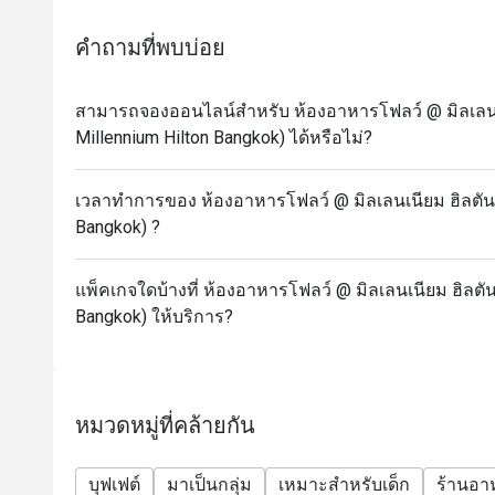
- Sunday: A La Carte menu start 3.00-9.30 PM
* Prices may be changed at any time without further
คำถามที่พบบ่อย
(e.g. Christmas, New Year, Valentine’s day etc.)
* Please be on time for your reservation to guarante
สามารถจองออนไลน์สำหรับ ห้องอาหารโฟลว์ @ มิลเลนเน
more than 15 minutes early your reservation is not v
Millennium Hilton Bangkok) ได้หรือไม่?
* Discount applies to Buffet and a la carte menu no
restaurant’s ongoing promotion.
เวลาทำการของ ห้องอาหารโฟลว์ @ มิลเลนเนียม ฮิลตัน 
Promotion cannot be applied with any other in-hous
Bangkok) ?
conditions below for more details.
* Menu and pricing subject to change without notice
แพ็คเกจใดบ้างที่ ห้องอาหารโฟลว์ @ มิลเลนเนียม ฮิลตัน
** All prices in THB and are exclusive of VAT and s
Bangkok) ให้บริการ?
under special conditions.
✅ FAQs
Q: What type of cuisine does Flow @ Millennium Hi
A: International cuisine with a premium buffet featu
หมวดหมู่ที่คล้ายกัน
Q: What are the menu highlights?
A: Fresh seafood, cheese selections, Massaman Be
บุฟเฟต์
มาเป็นกลุ่ม
เหมาะสำหรับเด็ก
ร้านอ