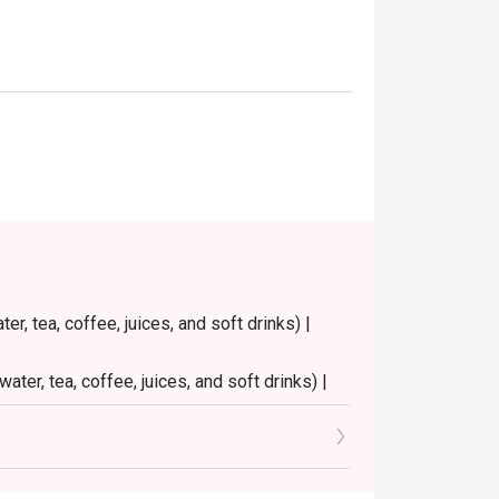
าติดี ไลน์อาหารครบ วิวสวย และบริการประทับ
้อมวิวริมแม่น้ำ และตั้งอยู่ใกล้ไอคอนสยาม 
ุด

r, tea, coffee, juices, and soft drinks) |
ater, tea, coffee, juices, and soft drinks) |
9.30 PM
0 PM