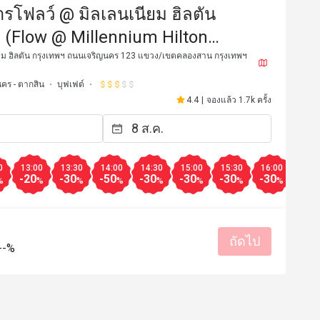
รโฟลว์ @ มิลเลนเนียม ฮิลตัน
 (Flow @ Millennium Hilton
)
ยม ฮิลตัน กรุงเทพฯ ถนนเจริญนคร 123 แขวง/เขตคลองสาน กรุงเทพฯ
คร - ตากสิน
บุฟเฟต์
4.4
|
จองแล้ว 1.7k ครั้ง
J*
J
22 ก.พ. 2568
21 ก.พ. 2
vourite buffet places with good 
When it comes to comfort
0
13:00
13:30
14:00
14:30
15:00
15:30
16:00
18:0
-20
-30
-50
-30
-30
-30
-30
-30
at quality and nice location next 
nails it! 🔥🍽️ Their hot,
%
%
%
%
%
%
%
%
fantastic, but the Chocol
are a must-try! Dive into 
ราคาสมเหตุสมผล
บริการดี
Chocolate Tart, Grandeur
เหมาะกับการสังสรรค์
รสชาติอร่อย
ราคาสมเหตุสม
ถัดไป
--%
มีประโยชน์ (1)