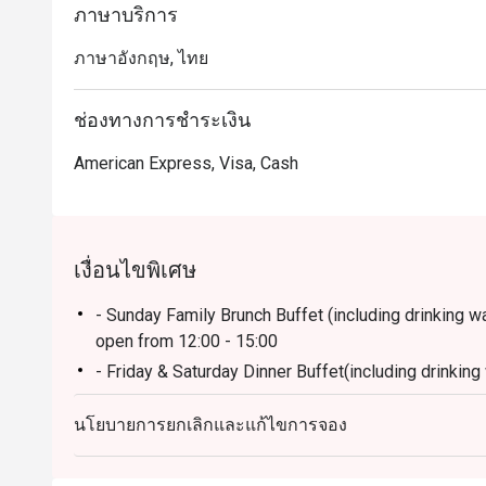
ภาษาบริการ
・เหมาะสำหรับคนพื้นที่ที่ต้องการดินเนอร์บุฟเฟ่ต์รสช
ภาษาอังกฤษ, ไทย
ใจ เหมาะกับทั้งมื้อครอบครัวและโอกาสพิเศษ

 ・เหมาะสำหรับนักท่องเที่ยวที่มองหาบุฟเฟ่ต์คุณภาพ พร
ช่องทางการชำระเงิน
เดินทางสะดวก

American Express, Visa, Cash
・การจองผ่านแอปหรือเว็บไซต์ Eatigo เป็นวิธีที่คุ้มค่าที่ส
เงื่อนไขพิเศษ
- Sunday Family Brunch Buffet (including drinking wate
open from 12:00 - 15:00
- Friday & Saturday Dinner Buffet(including drinking w
open from 18:00 - 22:00
นโยบายการยกเลิกและแก้ไขการจอง
- Monday - Thursday: A La Carte menu start 12.00-
- Friday-Saturday: A La Carte menu start 12.00-4.3