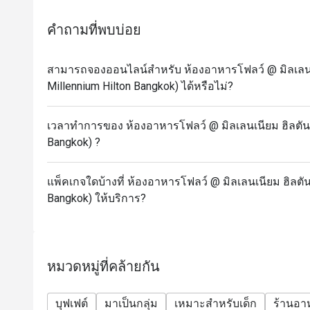
- Sunday: A La Carte menu start 3.00-9.30 PM
* Prices may be changed at any time without further
คำถามที่พบบ่อย
(e.g. Christmas, New Year, Valentine’s day etc.)
* Please be on time for your reservation to guarante
สามารถจองออนไลน์สำหรับ ห้องอาหารโฟลว์ @ มิลเลนเน
more than 15 minutes early your reservation is not v
Millennium Hilton Bangkok) ได้หรือไม่?
* Discount applies to Buffet and a la carte menu no
restaurant’s ongoing promotion.
เวลาทำการของ ห้องอาหารโฟลว์ @ มิลเลนเนียม ฮิลตัน 
Promotion cannot be applied with any other in-hous
Bangkok) ?
conditions below for more details.
* Menu and pricing subject to change without notice
แพ็คเกจใดบ้างที่ ห้องอาหารโฟลว์ @ มิลเลนเนียม ฮิลตัน
** All prices in THB and are exclusive of VAT and s
Bangkok) ให้บริการ?
under special conditions.
✅ FAQs
Q: What type of cuisine does Flow @ Millennium Hi
A: International cuisine with a premium buffet featu
หมวดหมู่ที่คล้ายกัน
Q: What are the menu highlights?
A: Fresh seafood, cheese selections, Massaman Be
บุฟเฟต์
มาเป็นกลุ่ม
เหมาะสำหรับเด็ก
ร้านอ