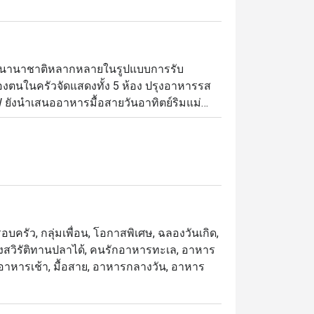
ารนานาชาติหลากหลายในรูปแบบการรับ
ตนในครัวจัดแสดงทั้ง 5 ห้อง ปรุงอาหารรส
W ยังนำเสนออาหารมื้อสายวันอาทิตย์ริมแม่น้ำ
รุงแบบสโลว์คุก และโรงละครของหวานขึ้นชื่อ 
 ขอนำเสนอบุฟเฟ่ต์มื้อค่ำเลิศรสที่เน้นอาหาร
ที่ให้บริการบุฟเฟ่ต์ โดยตั้งอยู่ชั้น 1 ของ
มใกล้ไอคอนสยามและ BTS คลองสาน บรรยากาศ
บครัว, กลุ่มเพื่อน, โอกาสพิเศษ, ฉลองวันเกิด,
กลุ่มเพื่อน

 มังสวิรัติทานปลาได้, คนรักอาหารทะเล, อาหาร
ย, อาหารเช้า, มื้อสาย, อาหารกลางวัน, อาหาร
เซเล็กชันหลากชนิด, และเมนูห้ามพลาดอย่าง 
ที่ได้รับคำชมอย่างมาก พร้อมบริการเอาใจ