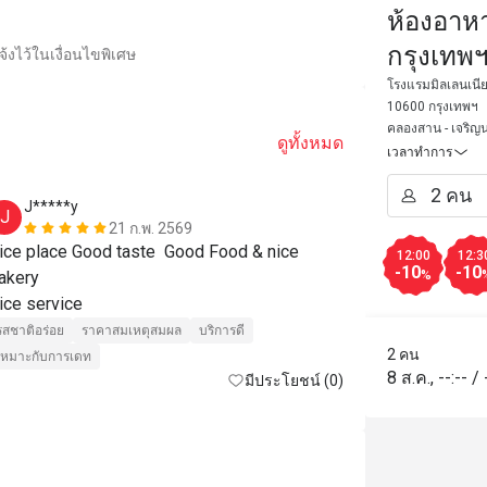
ห้องอาหา
กรุงเทพฯ
้งไว้ในเงื่อนไขพิเศษ
Bangkok
โรงแรมมิลเลนเนี
10600 กรุงเทพฯ
คลองสาน - เจริญน
ดูทั้งหมด
เวลาทำการ
J*****y
M****n
J
M
21 ก.พ. 2569
ice place Good taste  Good Food & nice 
one of our fa
12:00
12:3
-10
-10
akery 

selection, gre
%
Nice service 
to the river 
รสชาติอร่อย
ราคาสมเหตุสมผล
บริการดี
รสชาติอร่อย
2 คน
เหมาะกับการเดท
สถานที่สะอาด
8 ส.ค.
,
--:--
/
มีประโยชน์ (0)