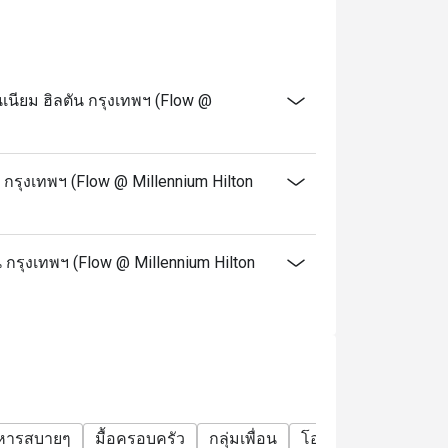
 notice on Public holidays, special events
e your discount and seating. If you arrive
ียม ฮิลตัน กรุงเทพฯ (Flow @
alid.
t applicable with drinks menu and any other
กรุงเทพฯ (Flow @ Millennium Hilton
e promotions. Please refer to the special
.
 กรุงเทพฯ (Flow @ Millennium Hilton
ervice charge unless otherwise indicated
lton Bangkok offer?
ring seafood, cheese, and global dishes.
ef Cheeks, and pizza.
าหารสบายๆ
มื้อครอบครัว
กลุ่มเพื่อน
โอกาสพิเศษ
ฉลอง