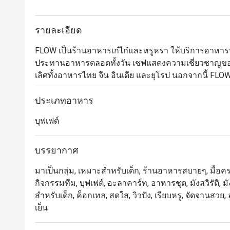
รายละเอียด
FLOW เป็นร้านอาหารเก๋ไก๋และหรูหรา ให้บริการอาห
ประทานอาหารตลอดทั้งวัน เชฟแสดงความเชี่ยวชาญของ
เลิศทั้งอาหารไทย จีน อินเดีย และยุโรป นอกจากนี้ FLO
ที่หรูหรา พร้อมการแสดงดนตรีสด สเตชั่นเนื้อวากิวที่ป
นอกจากนี้ เพื่อให้ค่ำคืนของคุณประทับใจไม่รู้ลืม FLOW
ประเภทอาหาร
นานาชาติที่คัดสรรมาอย่างหลากหลาย

บุฟเฟต์
Flow @ Millennium Hilton Bangkok คือห้องอาหารนานาชาติ
บรรยากาศ
โรงแรม Millennium Hilton Bangkok พร้อมทางเชื่อ
มาเป็นกลุ่ม, เหมาะสำหรับเด็ก, ร้านอาหารสบายๆ, มื้อครอ
ริมแม่น้ำเจ้าพระยาโปร่งสบาย เหมาะสำหรับครอบครัวและ
กิจกรรมทีม, บุฟเฟต์, อะลาคาร์ท, อาหารชุด, มังสวิรัติ,
สำหรับเด็ก, ค็อกเทล, สดใส, วิวปัง, เรียบหรู, จัดจานสว
 ・จุดเด่นของร้านคือบุฟเฟ่ต์คุณภาพ ทั้ง ซีฟู้ดสด, ชีส
เย็น
Massaman Beef Cheeks รวมถึงโซนพิซซ่าและของหวาน
ใส่จากทีมงาน
