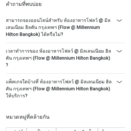
- Monday - Thursday: A La Carte menu start 12.00-9.30
คำถามที่พบบ่อย
PM
- Friday-Saturday: A La Carte menu start 12.00-4.30 PM
สามารถจองออนไลน์สำหรับ ห้องอาหารโฟลว์ @ มิล
- Sunday: A La Carte menu start 3.00-9.30 PM
เลนเนียม ฮิลตัน กรุงเทพฯ (Flow @ Millennium
* Prices may be changed at any time without further
Hilton Bangkok) ได้หรือไม่?
notice on Public holidays, special events (e.g.
Christmas, New Year, Valentine’s day etc.)
เวลาทำการของ ห้องอาหารโฟลว์ @ มิลเลนเนียม ฮิล
* Please be on time for your reservation to guarantee
ตัน กรุงเทพฯ (Flow @ Millennium Hilton Bangkok)
your discount and seating. If you arrive more than 15
?
minutes early your reservation is not valid.
* Discount applies to Buffet and a la carte menu not
แพ็คเกจใดบ้างที่ ห้องอาหารโฟลว์ @ มิลเลนเนียม ฮิล
applicable with drinks menu and any other restaurant’s
ตัน กรุงเทพฯ (Flow @ Millennium Hilton Bangkok)
ongoing promotion.
ให้บริการ?
Promotion cannot be applied with any other in-house
promotions. Please refer to the special conditions
below for more details.
หมวดหมู่ที่คล้ายกัน
* Menu and pricing subject to change without notice.
** All prices in THB and are exclusive of VAT and