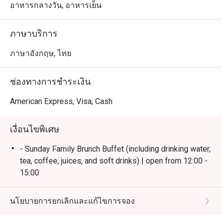
สยามและ BTS คลองสาน บรรยากาศริมแม่น้ำเจ้าพระยา
อาหารกลางวัน, อาหารเย็น
โปร่งสบาย เหมาะสำหรับครอบครัวและกลุ่มเพื่อน

ภาษาบริการ
 ・จุดเด่นของร้านคือบุฟเฟ่ต์คุณภาพ ทั้ง ซีฟู้ดสด, ชีสเซเล็ก
ชันหลากชนิด, และเมนูห้ามพลาดอย่าง Massaman Beef 
ภาษาอังกฤษ, ไทย
Cheeks รวมถึงโซนพิซซ่าและของหวานที่ได้รับคำชมอย่าง
มาก พร้อมบริการเอาใจใส่จากทีมงาน

ช่องทางการชำระเงิน
・เหมาะสำหรับคนพื้นที่ที่ต้องการดินเนอร์บุฟเฟ่ต์รสชาติดี 
American Express, Visa, Cash
ไลน์อาหารครบ วิวสวย และบริการประทับใจ เหมาะกับทั้ง
มื้อครอบครัวและโอกาสพิเศษ

เงื่อนไขพิเศษ
 ・เหมาะสำหรับนักท่องเที่ยวที่มองหาบุฟเฟ่ต์คุณภาพ พร้อม
- Sunday Family Brunch Buffet (including drinking water,
วิวริมแม่น้ำ และตั้งอยู่ใกล้ไอคอนสยาม เดินทางสะดวก

tea, coffee, juices, and soft drinks) | open from 12:00 -
15:00
・การจองผ่านแอปหรือเว็บไซต์ Eatigo เป็นวิธีที่คุ้มค่าที่สุด

- Friday & Saturday Dinner Buffet(including drinking
 เพียงเลือกเวลาที่ต้องการเพื่อรับส่วนลดค่าอาหารตามช่วง
water, tea, coffee, juices, and soft drinks) | open from
นโยบายการยกเลิกและแก้ไขการจอง
18:00 - 22:00