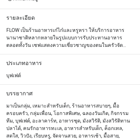
รายละเอียด
FLOW เป็นร้านอาหารเก๋ไก๋และหรูหรา ให้บริการอาหาร
นานาชาติหลากหลายในรูปแบบการรับประทานอาหาร
ตลอดทั้งวัน เชฟแสดงความเชี่ยวชาญของตนในครัวจัด
แสดงทั้ง 5 ห้อง ปรุงอาหารรสเลิศทั้งอาหารไทย จีน อินเดีย 
และยุโรป นอกจากนี้ FLOW ยังนำเสนออาหารมื้อสายวัน
ประเภทอาหาร
อาทิตย์ริมแม่น้ำที่หรูหรา พร้อมการแสดงดนตรีสด สเตชั่น
เนื้อวากิวที่ปรุงแบบสโลว์คุก และโรงละครของหวานขึ้นชื่อ 
บุฟเฟต์
นอกจากนี้ เพื่อให้ค่ำคืนของคุณประทับใจไม่รู้ลืม FLOW ขอ
นำเสนอบุฟเฟ่ต์มื้อค่ำเลิศรสที่เน้นอาหารนานาชาติที่คัดสรร
บรรยากาศ
มาอย่างหลากหลาย

มาเป็นกลุ่ม, เหมาะสำหรับเด็ก, ร้านอาหารสบายๆ, มื้อ
ครอบครัว, กลุ่มเพื่อน, โอกาสพิเศษ, ฉลองวันเกิด, กิจกรรม
Flow @ Millennium Hilton Bangkok คือห้องอาหาร
ทีม, บุฟเฟต์, อะลาคาร์ท, อาหารชุด, มังสวิรัติ, มังสวิรัติทาน
นานาชาติที่ให้บริการบุฟเฟ่ต์ โดยตั้งอยู่ชั้น 1 ของโรงแรม 
ปลาได้, คนรักอาหารทะเล, อาหารสำหรับเด็ก, ค็อกเทล,
Millennium Hilton Bangkok พร้อมทางเชื่อมใกล้ไอคอน
สดใส, วิวปัง, เรียบหรู, จัดจานสวย, อาหารเช้า, มื้อสาย,