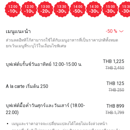
12:00
12:30
13:00
13:30
14:00
14:30
15:00
15:3
-10
-10
-20
-30
-50
-30
-30
-30
%
%
%
%
%
%
%
เมนูแนะนำ
-50 %
ส่วนลดอีททิโก้สามารถใช้ได้กับเมนูอาหารที่เป็นราคาปกติทั้งหมด
ยกเว้นเมนูที่ระบุไว้ในเงื่อนไขพิเศษ
THB 1,225
บุฟเฟ่ต์บรั้นช์วันอาทิตย์ 12.00-15.00 น.
THB 2,450
THB 125
A la carte เริ่มต้น 250
THB 250
บุฟเฟ่ต์มื้อค่ำวันศุกร์และวันเสาร์ (18.00-
THB 899
22.00)
THB 1,799
เมนูและราคาอาจจะเปลี่ยนแปลงได้โดยไม่แจ้งล่วงหน้า