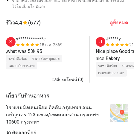
ราคาที่แจ้งยังไม่รวมภาษีและค่าบริการ นอกเหนือจากมีการแจ้ง
ไว้ในเงื่อนไขพิเศษ
รีวิว
4.4
(677)
ดูทั้งหมด
s************e
J*****y
S
J
18 ก.ค. 2569
21
,what was 53k 95
Nice place Good t
nice Bakery 

รสชาติอร่อย
ราคาสมเหตุสมผล
Nice service 
เหมาะกับการเดท
รสชาติอร่อย
ราคาสม
เหมาะกับการเดท
มีประโยชน์ (0)
เกี่ยวกับร้านอาหาร
โรงแรมมิลเลนเนียม ฮิลตัน กรุงเทพฯ ถนน
เจริญนคร 123 แขวง/เขตคลองสาน กรุงเทพฯ
10600 กรุงเทพฯ
คัดลอกที่อยู่