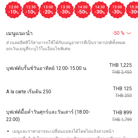
12:00
12:30
13:00
13:30
14:00
14:30
15:00
15:3
-10
-10
-20
-30
-50
-30
-30
-30
%
%
%
%
%
%
%
เมนูแนะนำ
-50 %
ส่วนลดอีททิโก้สามารถใช้ได้กับเมนูอาหารที่เป็นราคาปกติทั้งหมด
ยกเว้นเมนูที่ระบุไว้ในเงื่อนไขพิเศษ
THB 1,225
บุฟเฟ่ต์บรั้นช์วันอาทิตย์ 12.00-15.00 น.
THB 2,450
THB 125
A la carte เริ่มต้น 250
THB 250
บุฟเฟ่ต์มื้อค่ำวันศุกร์และวันเสาร์ (18.00-
THB 899
22.00)
THB 1,799
เมนูและราคาอาจจะเปลี่ยนแปลงได้โดยไม่แจ้งล่วงหน้า