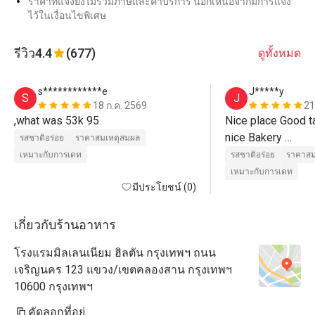
ราคาที่แจ้งยังไม่รวมภาษีและค่าบริการ นอกเหนือจากมีการแจ้ง
ไว้ในเงื่อนไขพิเศษ
รีวิว
4.4
(677)
ดูทั้งหมด
s************e
J*****y
S
J
18 ก.ค. 2569
21
,what was 53k 95
Nice place Good t
nice Bakery 

รสชาติอร่อย
ราคาสมเหตุสมผล
Nice service 
เหมาะกับการเดท
รสชาติอร่อย
ราคาสม
เหมาะกับการเดท
มีประโยชน์ (0)
เกี่ยวกับร้านอาหาร
โรงแรมมิลเลนเนียม ฮิลตัน กรุงเทพฯ ถนน
เจริญนคร 123 แขวง/เขตคลองสาน กรุงเทพฯ
10600 กรุงเทพฯ
คัดลอกที่อยู่