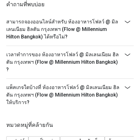
- Monday - Thursday: A La Carte menu start 12.00-9.30
คำถามที่พบบ่อย
PM
- Friday-Saturday: A La Carte menu start 12.00-4.30 PM
สามารถจองออนไลน์สำหรับ ห้องอาหารโฟลว์ @ มิล
- Sunday: A La Carte menu start 3.00-9.30 PM
เลนเนียม ฮิลตัน กรุงเทพฯ (Flow @ Millennium
* Prices may be changed at any time without further
Hilton Bangkok) ได้หรือไม่?
notice on Public holidays, special events (e.g.
Christmas, New Year, Valentine’s day etc.)
เวลาทำการของ ห้องอาหารโฟลว์ @ มิลเลนเนียม ฮิล
* Please be on time for your reservation to guarantee
ตัน กรุงเทพฯ (Flow @ Millennium Hilton Bangkok)
your discount and seating. If you arrive more than 15
?
minutes early your reservation is not valid.
* Discount applies to Buffet and a la carte menu not
แพ็คเกจใดบ้างที่ ห้องอาหารโฟลว์ @ มิลเลนเนียม ฮิล
applicable with drinks menu and any other restaurant’s
ตัน กรุงเทพฯ (Flow @ Millennium Hilton Bangkok)
ongoing promotion.
ให้บริการ?
Promotion cannot be applied with any other in-house
promotions. Please refer to the special conditions
below for more details.
หมวดหมู่ที่คล้ายกัน
* Menu and pricing subject to change without notice.
** All prices in THB and are exclusive of VAT and