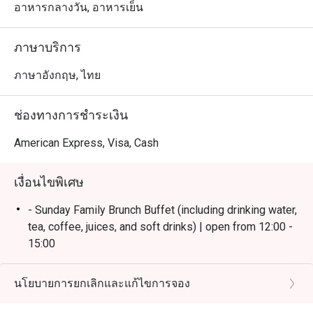
สยามและ BTS คลองสาน บรรยากาศริมแม่น้ำเจ้าพระยา
อาหารกลางวัน, อาหารเย็น
โปร่งสบาย เหมาะสำหรับครอบครัวและกลุ่มเพื่อน

ภาษาบริการ
 ・จุดเด่นของร้านคือบุฟเฟ่ต์คุณภาพ ทั้ง ซีฟู้ดสด, ชีสเซเล็ก
ชันหลากชนิด, และเมนูห้ามพลาดอย่าง Massaman Beef 
ภาษาอังกฤษ, ไทย
Cheeks รวมถึงโซนพิซซ่าและของหวานที่ได้รับคำชมอย่าง
มาก พร้อมบริการเอาใจใส่จากทีมงาน

ช่องทางการชำระเงิน
・เหมาะสำหรับคนพื้นที่ที่ต้องการดินเนอร์บุฟเฟ่ต์รสชาติดี 
American Express, Visa, Cash
ไลน์อาหารครบ วิวสวย และบริการประทับใจ เหมาะกับทั้ง
มื้อครอบครัวและโอกาสพิเศษ

เงื่อนไขพิเศษ
 ・เหมาะสำหรับนักท่องเที่ยวที่มองหาบุฟเฟ่ต์คุณภาพ พร้อม
- Sunday Family Brunch Buffet (including drinking water,
วิวริมแม่น้ำ และตั้งอยู่ใกล้ไอคอนสยาม เดินทางสะดวก

tea, coffee, juices, and soft drinks) | open from 12:00 -
15:00
・การจองผ่านแอปหรือเว็บไซต์ Eatigo เป็นวิธีที่คุ้มค่าที่สุด

- Friday & Saturday Dinner Buffet(including drinking
 เพียงเลือกเวลาที่ต้องการเพื่อรับส่วนลดค่าอาหารตามช่วง
water, tea, coffee, juices, and soft drinks) | open from
นโยบายการยกเลิกและแก้ไขการจอง
18:00 - 22:00