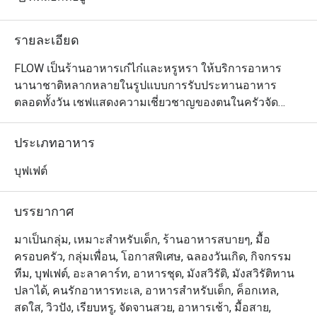
รายละเอียด
FLOW เป็นร้านอาหารเก๋ไก๋และหรูหรา ให้บริการอาหาร
นานาชาติหลากหลายในรูปแบบการรับประทานอาหาร
ตลอดทั้งวัน เชฟแสดงความเชี่ยวชาญของตนในครัวจัด
แสดงทั้ง 5 ห้อง ปรุงอาหารรสเลิศทั้งอาหารไทย จีน อินเดีย 
และยุโรป นอกจากนี้ FLOW ยังนำเสนออาหารมื้อสายวัน
ประเภทอาหาร
อาทิตย์ริมแม่น้ำที่หรูหรา พร้อมการแสดงดนตรีสด สเตชั่น
เนื้อวากิวที่ปรุงแบบสโลว์คุก และโรงละครของหวานขึ้นชื่อ 
บุฟเฟต์
นอกจากนี้ เพื่อให้ค่ำคืนของคุณประทับใจไม่รู้ลืม FLOW ขอ
นำเสนอบุฟเฟ่ต์มื้อค่ำเลิศรสที่เน้นอาหารนานาชาติที่คัดสรร
บรรยากาศ
มาอย่างหลากหลาย

มาเป็นกลุ่ม, เหมาะสำหรับเด็ก, ร้านอาหารสบายๆ, มื้อ
ครอบครัว, กลุ่มเพื่อน, โอกาสพิเศษ, ฉลองวันเกิด, กิจกรรม
Flow @ Millennium Hilton Bangkok คือห้องอาหาร
ทีม, บุฟเฟต์, อะลาคาร์ท, อาหารชุด, มังสวิรัติ, มังสวิรัติทาน
นานาชาติที่ให้บริการบุฟเฟ่ต์ โดยตั้งอยู่ชั้น 1 ของโรงแรม 
ปลาได้, คนรักอาหารทะเล, อาหารสำหรับเด็ก, ค็อกเทล,
Millennium Hilton Bangkok พร้อมทางเชื่อมใกล้ไอคอน
สดใส, วิวปัง, เรียบหรู, จัดจานสวย, อาหารเช้า, มื้อสาย,