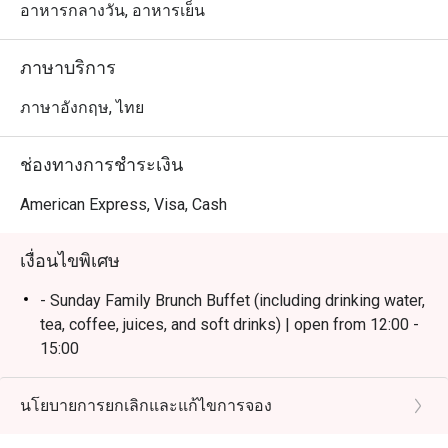
สยามและ BTS คลองสาน บรรยากาศริมแม่น้ำเจ้าพระยา
อาหารกลางวัน, อาหารเย็น
โปร่งสบาย เหมาะสำหรับครอบครัวและกลุ่มเพื่อน

ภาษาบริการ
 ・จุดเด่นของร้านคือบุฟเฟ่ต์คุณภาพ ทั้ง ซีฟู้ดสด, ชีสเซเล็ก
ชันหลากชนิด, และเมนูห้ามพลาดอย่าง Massaman Beef 
ภาษาอังกฤษ, ไทย
Cheeks รวมถึงโซนพิซซ่าและของหวานที่ได้รับคำชมอย่าง
มาก พร้อมบริการเอาใจใส่จากทีมงาน

ช่องทางการชำระเงิน
・เหมาะสำหรับคนพื้นที่ที่ต้องการดินเนอร์บุฟเฟ่ต์รสชาติดี 
American Express, Visa, Cash
ไลน์อาหารครบ วิวสวย และบริการประทับใจ เหมาะกับทั้ง
มื้อครอบครัวและโอกาสพิเศษ

เงื่อนไขพิเศษ
 ・เหมาะสำหรับนักท่องเที่ยวที่มองหาบุฟเฟ่ต์คุณภาพ พร้อม
- Sunday Family Brunch Buffet (including drinking water,
วิวริมแม่น้ำ และตั้งอยู่ใกล้ไอคอนสยาม เดินทางสะดวก

tea, coffee, juices, and soft drinks) | open from 12:00 -
15:00
・การจองผ่านแอปหรือเว็บไซต์ Eatigo เป็นวิธีที่คุ้มค่าที่สุด

- Friday & Saturday Dinner Buffet(including drinking
 เพียงเลือกเวลาที่ต้องการเพื่อรับส่วนลดค่าอาหารตามช่วง
water, tea, coffee, juices, and soft drinks) | open from
นโยบายการยกเลิกและแก้ไขการจอง
18:00 - 22:00