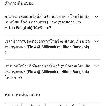
- Monday - Thursday: A La Carte menu start 12.00-9.30
คำถามที่พบบ่อย
PM
- Friday-Saturday: A La Carte menu start 12.00-4.30 PM
สามารถจองออนไลน์สำหรับ ห้องอาหารโฟลว์ @ มิล
- Sunday: A La Carte menu start 3.00-9.30 PM
เลนเนียม ฮิลตัน กรุงเทพฯ (Flow @ Millennium
* Prices may be changed at any time without further
Hilton Bangkok) ได้หรือไม่?
notice on Public holidays, special events (e.g.
Christmas, New Year, Valentine’s day etc.)
เวลาทำการของ ห้องอาหารโฟลว์ @ มิลเลนเนียม ฮิล
* Please be on time for your reservation to guarantee
ตัน กรุงเทพฯ (Flow @ Millennium Hilton Bangkok)
your discount and seating. If you arrive more than 15
?
minutes early your reservation is not valid.
* Discount applies to Buffet and a la carte menu not
แพ็คเกจใดบ้างที่ ห้องอาหารโฟลว์ @ มิลเลนเนียม ฮิล
applicable with drinks menu and any other restaurant’s
ตัน กรุงเทพฯ (Flow @ Millennium Hilton Bangkok)
ongoing promotion.
ให้บริการ?
Promotion cannot be applied with any other in-house
promotions. Please refer to the special conditions
below for more details.
หมวดหมู่ที่คล้ายกัน
* Menu and pricing subject to change without notice.
** All prices in THB and are exclusive of VAT and