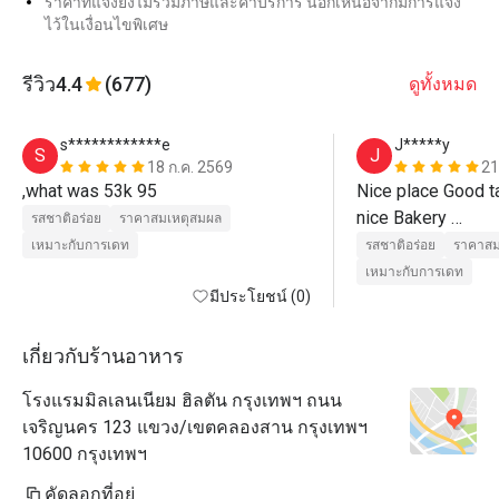
ราคาที่แจ้งยังไม่รวมภาษีและค่าบริการ นอกเหนือจากมีการแจ้ง
ไว้ในเงื่อนไขพิเศษ
รีวิว
4.4
(677)
ดูทั้งหมด
s************e
J*****y
S
J
18 ก.ค. 2569
21
,what was 53k 95
Nice place Good t
nice Bakery 

รสชาติอร่อย
ราคาสมเหตุสมผล
Nice service 
เหมาะกับการเดท
รสชาติอร่อย
ราคาสม
เหมาะกับการเดท
มีประโยชน์ (0)
เกี่ยวกับร้านอาหาร
โรงแรมมิลเลนเนียม ฮิลตัน กรุงเทพฯ ถนน
เจริญนคร 123 แขวง/เขตคลองสาน กรุงเทพฯ
10600 กรุงเทพฯ
คัดลอกที่อยู่