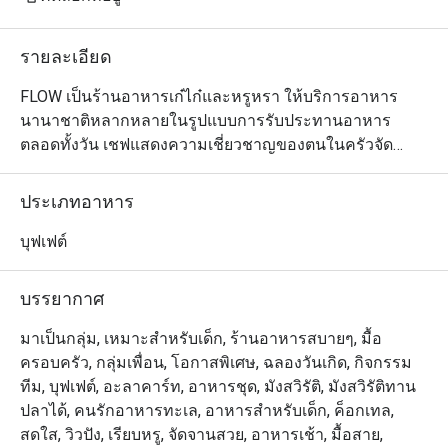
รายละเอียด
FLOW เป็นร้านอาหารเก๋ไก๋และหรูหรา ให้บริการอาหาร
นานาชาติหลากหลายในรูปแบบการรับประทานอาหาร
ตลอดทั้งวัน เชฟแสดงความเชี่ยวชาญของตนในครัวจัด
แสดงทั้ง 5 ห้อง ปรุงอาหารรสเลิศทั้งอาหารไทย จีน อินเดีย 
และยุโรป นอกจากนี้ FLOW ยังนำเสนออาหารมื้อสายวัน
ประเภทอาหาร
อาทิตย์ริมแม่น้ำที่หรูหรา พร้อมการแสดงดนตรีสด สเตชั่น
เนื้อวากิวที่ปรุงแบบสโลว์คุก และโรงละครของหวานขึ้นชื่อ 
บุฟเฟต์
นอกจากนี้ เพื่อให้ค่ำคืนของคุณประทับใจไม่รู้ลืม FLOW ขอ
นำเสนอบุฟเฟ่ต์มื้อค่ำเลิศรสที่เน้นอาหารนานาชาติที่คัดสรร
บรรยากาศ
มาอย่างหลากหลาย

มาเป็นกลุ่ม, เหมาะสำหรับเด็ก, ร้านอาหารสบายๆ, มื้อ
ครอบครัว, กลุ่มเพื่อน, โอกาสพิเศษ, ฉลองวันเกิด, กิจกรรม
Flow @ Millennium Hilton Bangkok คือห้องอาหาร
ทีม, บุฟเฟต์, อะลาคาร์ท, อาหารชุด, มังสวิรัติ, มังสวิรัติทาน
นานาชาติที่ให้บริการบุฟเฟ่ต์ โดยตั้งอยู่ชั้น 1 ของโรงแรม 
ปลาได้, คนรักอาหารทะเล, อาหารสำหรับเด็ก, ค็อกเทล,
Millennium Hilton Bangkok พร้อมทางเชื่อมใกล้ไอคอน
สดใส, วิวปัง, เรียบหรู, จัดจานสวย, อาหารเช้า, มื้อสาย,