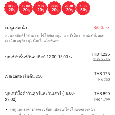
18:30
19:00
19:30
20:00
20:30
21:00
-20
-20
-20
-20
-20
-50
%
%
%
%
%
%
เมนูแนะนำ
-50 %
ส่วนลดอีททิโก้สามารถใช้ได้กับเมนูอาหารที่เป็นราคาปกติทั้งหมด
ยกเว้นเมนูที่ระบุไว้ในเงื่อนไขพิเศษ
THB 1,225
บุฟเฟ่ต์บรั้นช์วันอาทิตย์ 12.00-15.00 น.
THB 2,450
THB 125
A la carte เริ่มต้น 250
THB 250
บุฟเฟ่ต์มื้อค่ำวันศุกร์และวันเสาร์ (18.00-
THB 899
22.00)
THB 1,799
เมนูและราคาอาจจะเปลี่ยนแปลงได้โดยไม่แจ้งล่วงหน้า