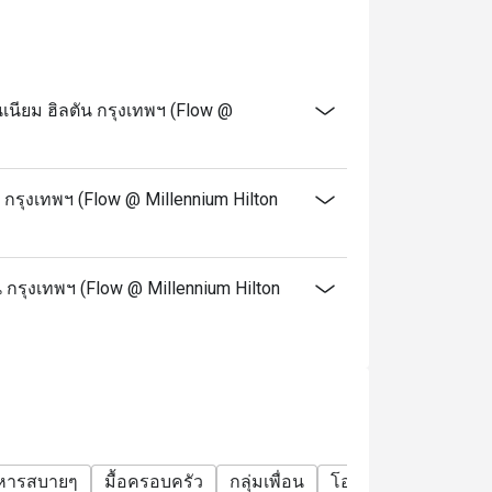
 notice on Public holidays, special events
e your discount and seating. If you arrive
ียม ฮิลตัน กรุงเทพฯ (Flow @
alid.
t applicable with drinks menu and any other
กรุงเทพฯ (Flow @ Millennium Hilton
e promotions. Please refer to the special
.
 กรุงเทพฯ (Flow @ Millennium Hilton
ervice charge unless otherwise indicated
lton Bangkok offer?
ring seafood, cheese, and global dishes.
ef Cheeks, and pizza.
าหารสบายๆ
มื้อครอบครัว
กลุ่มเพื่อน
โอกาสพิเศษ
ฉลอง