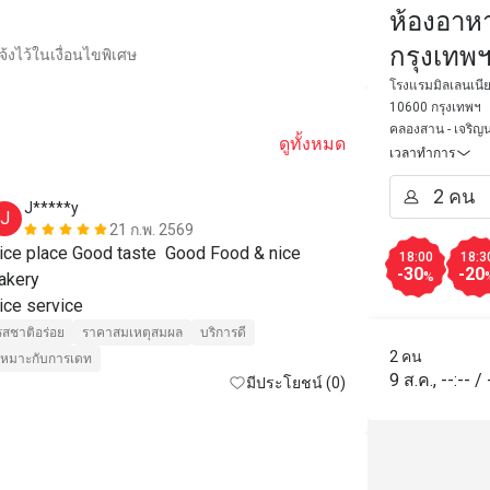
ห้องอาหา
กรุงเทพฯ
้งไว้ในเงื่อนไขพิเศษ
Bangkok
โรงแรมมิลเลนเนี
10600 กรุงเทพฯ
คลองสาน - เจริญน
ดูทั้งหมด
เวลาทำการ
J*****y
M****n
J
M
21 ก.พ. 2569
ice place Good taste  Good Food & nice 
one of our fa
18:00
18:3
-30
-20
akery 

selection, gre
%
Nice service 
to the river 
รสชาติอร่อย
ราคาสมเหตุสมผล
บริการดี
รสชาติอร่อย
2 คน
เหมาะกับการเดท
สถานที่สะอาด
9 ส.ค.
,
--:--
/
มีประโยชน์ (0)