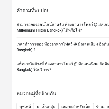
- Sunday: A La Carte menu start 3.00-9.30 PM
* Prices may be changed at any time without further
คำถามที่พบบ่อย
(e.g. Christmas, New Year, Valentine’s day etc.)
* Please be on time for your reservation to guarante
สามารถจองออนไลน์สำหรับ ห้องอาหารโฟลว์ @ มิลเลนเน
more than 15 minutes early your reservation is not v
Millennium Hilton Bangkok) ได้หรือไม่?
* Discount applies to Buffet and a la carte menu no
restaurant’s ongoing promotion.
เวลาทำการของ ห้องอาหารโฟลว์ @ มิลเลนเนียม ฮิลตัน 
Promotion cannot be applied with any other in-hous
Bangkok) ?
conditions below for more details.
* Menu and pricing subject to change without notice
แพ็คเกจใดบ้างที่ ห้องอาหารโฟลว์ @ มิลเลนเนียม ฮิลตัน
** All prices in THB and are exclusive of VAT and s
Bangkok) ให้บริการ?
under special conditions.
✅ FAQs
Q: What type of cuisine does Flow @ Millennium Hi
A: International cuisine with a premium buffet featu
หมวดหมู่ที่คล้ายกัน
Q: What are the menu highlights?
A: Fresh seafood, cheese selections, Massaman Be
บุฟเฟต์
มาเป็นกลุ่ม
เหมาะสำหรับเด็ก
ร้านอ