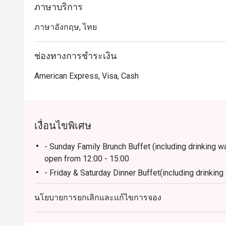
ภาษาบริการ
・เหมาะสำหรับคนพื้นที่ที่ต้องการดินเนอร์บุฟเฟ่ต์รสช
ภาษาอังกฤษ, ไทย
ใจ เหมาะกับทั้งมื้อครอบครัวและโอกาสพิเศษ

 ・เหมาะสำหรับนักท่องเที่ยวที่มองหาบุฟเฟ่ต์คุณภาพ พร
ช่องทางการชำระเงิน
เดินทางสะดวก

American Express, Visa, Cash
・การจองผ่านแอปหรือเว็บไซต์ Eatigo เป็นวิธีที่คุ้มค่าที่ส
เงื่อนไขพิเศษ
- Sunday Family Brunch Buffet (including drinking wate
open from 12:00 - 15:00
- Friday & Saturday Dinner Buffet(including drinking w
open from 18:00 - 22:00
นโยบายการยกเลิกและแก้ไขการจอง
- Monday - Thursday: A La Carte menu start 12.00-
- Friday-Saturday: A La Carte menu start 12.00-4.3