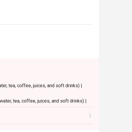
าติดี ไลน์อาหารครบ วิวสวย และบริการประทับ
้อมวิวริมแม่น้ำ และตั้งอยู่ใกล้ไอคอนสยาม 
ุด

r, tea, coffee, juices, and soft drinks) |
ater, tea, coffee, juices, and soft drinks) |
9.30 PM
0 PM