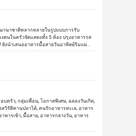
ารนานาชาติหลากหลายในรูปแบบการรับ
ตนในครัวจัดแสดงทั้ง 5 ห้อง ปรุงอาหารรส
W ยังนำเสนออาหารมื้อสายวันอาทิตย์ริมแม่น้ำ
รุงแบบสโลว์คุก และโรงละครของหวานขึ้นชื่อ 
 ขอนำเสนอบุฟเฟ่ต์มื้อค่ำเลิศรสที่เน้นอาหาร
ที่ให้บริการบุฟเฟ่ต์ โดยตั้งอยู่ชั้น 1 ของ
มใกล้ไอคอนสยามและ BTS คลองสาน บรรยากาศ
บครัว, กลุ่มเพื่อน, โอกาสพิเศษ, ฉลองวันเกิด,
กลุ่มเพื่อน

 มังสวิรัติทานปลาได้, คนรักอาหารทะเล, อาหาร
ย, อาหารเช้า, มื้อสาย, อาหารกลางวัน, อาหาร
เซเล็กชันหลากชนิด, และเมนูห้ามพลาดอย่าง 
ที่ได้รับคำชมอย่างมาก พร้อมบริการเอาใจ