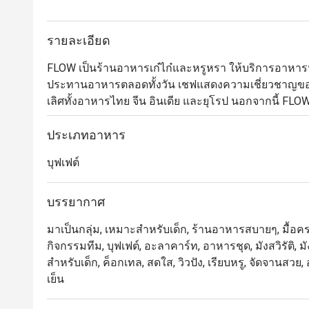
รายละเอียด
FLOW เป็นร้านอาหารเก๋ไก๋และหรูหรา ให้บริการอาห
ประทานอาหารตลอดทั้งวัน เชฟแสดงความเชี่ยวชาญของ
เลิศทั้งอาหารไทย จีน อินเดีย และยุโรป นอกจากนี้ FLO
ที่หรูหรา พร้อมการแสดงดนตรีสด สเตชั่นเนื้อวากิวที่ป
นอกจากนี้ เพื่อให้ค่ำคืนของคุณประทับใจไม่รู้ลืม FLOW
ประเภทอาหาร
นานาชาติที่คัดสรรมาอย่างหลากหลาย

บุฟเฟต์
Flow @ Millennium Hilton Bangkok คือห้องอาหารนานาชาติ
บรรยากาศ
โรงแรม Millennium Hilton Bangkok พร้อมทางเชื่อ
มาเป็นกลุ่ม, เหมาะสำหรับเด็ก, ร้านอาหารสบายๆ, มื้อครอ
ริมแม่น้ำเจ้าพระยาโปร่งสบาย เหมาะสำหรับครอบครัวและ
กิจกรรมทีม, บุฟเฟต์, อะลาคาร์ท, อาหารชุด, มังสวิรัติ,
สำหรับเด็ก, ค็อกเทล, สดใส, วิวปัง, เรียบหรู, จัดจานสว
 ・จุดเด่นของร้านคือบุฟเฟ่ต์คุณภาพ ทั้ง ซีฟู้ดสด, ชีส
เย็น
Massaman Beef Cheeks รวมถึงโซนพิซซ่าและของหวาน
ใส่จากทีมงาน
