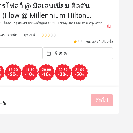
รโฟลว์ @ มิลเลนเนียม ฮิลตัน
 (Flow @ Millennium Hilton
)
ยม ฮิลตัน กรุงเทพฯ ถนนเจริญนคร 123 แขวง/เขตคลองสาน กรุงเทพฯ
คร - ตากสิน
บุฟเฟต์
4.4
|
จองแล้ว 1.7k ครั้ง
J*
J
22 ก.พ. 2568
21 ก.พ. 2
vourite buffet places with good 
When it comes to comfort
0
19:00
19:30
20:00
20:30
21:00
-20
-10
-10
-30
-50
at quality and nice location next 
nails it! 🔥🍽️ Their hot,
%
%
%
%
%
%
fantastic, but the Chocol
are a must-try! Dive into 
ราคาสมเหตุสมผล
บริการดี
Chocolate Tart, Grandeur
เหมาะกับการสังสรรค์
รสชาติอร่อย
ราคาสมเหตุสม
ถัดไป
--%
มีประโยชน์ (1)