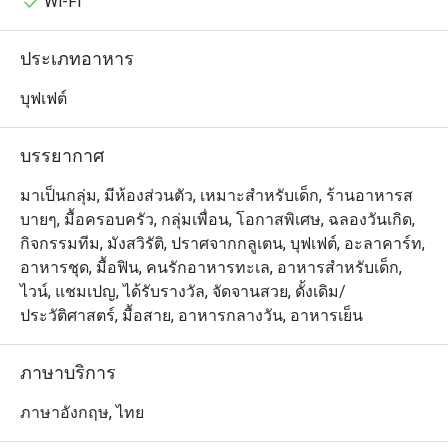
บุฟเฟต์นานาชาติมื้อเย็นวันอาทิตย์ – วันพฤหัสบดี

Wi-Fi
• ฟัวกราส์ (ตับเป็ด) เสิร์ฟคู่กับแอปเปิ้ลคอมโพสท์และซอสบัล
ซามิก

ประเภทอาหาร
• ซูชิ แฮนด์โรล (California, Chirashi และผัก) เมนูสับเปลี่ยน
ในแต่ละวัน

บุฟเฟต์
• สเต๊กเนื้อ Prime Rib Roast

บรรยากาศ
JW Café @ JW Marriott Bangkok ให้บริการบุฟเฟ่ต์มื้อกลาง
วันและมื้อค่ำสุดประทับใจ ตั้งอยู่ที่ชั้นล็อบบี้ของโรงแรม JW 
มาเป็นกลุ่ม, มีห้องส่วนตัว, เหมาะสำหรับเด็ก, ร้านอาหารส
Marriott Bangkok ใกล้ สถานีรถไฟฟ้า BTS นานา เพียงไม่กี่
บายๆ, มื้อครอบครัว, กลุ่มเพื่อน, โอกาสพิเศษ, ฉลองวันเกิด,
ก้าว โดดเด่นด้วยการตกแต่งสไตล์ Urban-Industrial ใช้หิน
กิจกรรมทีม, มังสวิรัติ, ปราศจากกลูเตน, บุฟเฟต์, อะลาคาร์ท,
อ่อนลายเทาและผนังไม้ที่ให้ความรู้สึกหรูหราแต่เป็นกันเอง 
อาหารชุด, มื้อฟิน, คนรักอาหารทะเล, อาหารสำหรับเด็ก,
บุฟเฟ่ต์มีอาหารนานาชาติหลากหลาย ไฮไลต์เมนูเด่น ได้แก่ 
ไวน์, แชมเปญ, ได้รับรางวัล, จัดจานสวย, ดั้งเดิม/
หอยเชลล์ฮอกไกโด ปูคิงแครบสดใหม่ และมุมอาหารญี่ปุ่น
ประวัติศาสตร์, มื้อสาย, อาหารกลางวัน, อาหารเย็น
คุณภาพเยี่ยม

ภาษาบริการ
เหมาะสำหรับทั้งคนท้องถิ่นและนักท่องเที่ยว JW Café มอบ
ความประทับใจด้วยเมนูที่หลากหลาย รสชาติอร่อย และการ
ภาษาอังกฤษ, ไทย
บริการที่อบอุ่น คนท้องถิ่นชื่นชอบทั้งอาหารไทยและ