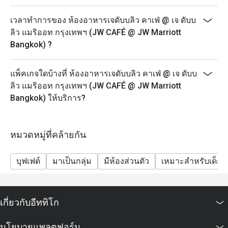
Price: 2,375 (2,796 net)
เวลาทำการของ ห้องอาหารเจดับบลิว คาเฟ่ @ เจ ดับบ
- International Sunday Brunch (Sunday)
ลิว แมริออท กรุงเทพฯ (JW CAFÉ @ JW Marriott
Period: 12.00 - 15.00
Bangkok) ?
Price: 2,625 (3,090 net)
** The regular lunch/dinner buffet at includes drinking
แพ็คเกจใดบ้างที่ ห้องอาหารเจดับบลิว คาเฟ่ @ เจ ดับบ
water, coffee and tea.
ลิว แมริออท กรุงเทพฯ (JW CAFÉ @ JW Marriott
Children pricing conditions:
Bangkok) ให้บริการ?
- Children between the ages of 6 to 12 years old are
eligible to a 50 % discount (no further eatigo discount
applies)
หมวดหมู่ที่คล้ายกัน
Drink packages:
- Free flow wine and sparkling wine THB 1,190++ per
บุฟเฟต์
มาเป็นกลุ่ม
มีห้องส่วนตัว
เหมาะสำหรับเด็ก
person (no discount)
Restaurant dress code is smart casual.
*Discount cannot be used in conjunction with any other
เกี่ยวกับอีททิโก
promotions, discounts, vouchers and credit cards.
นโยบายแพลตฟอร์ม
**Discount is not eligible to earns Marriott Bonvoy