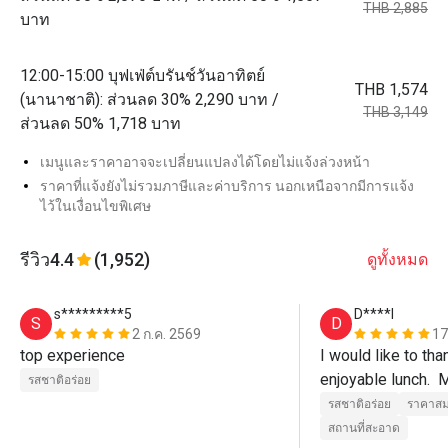
THB 2,885
บาท
12:00-15:00 บุฟเฟ่ต์บรันช์วันอาทิตย์
THB 1,574
(นานาชาติ): ส่วนลด 30% 2,290 บาท /
THB 3,149
ส่วนลด 50% 1,718 บาท
เมนูและราคาอาจจะเปลี่ยนแปลงได้โดยไม่แจ้งล่วงหน้า
ราคาที่แจ้งยังไม่รวมภาษีและค่าบริการ นอกเหนือจากมีการแจ้ง
ไว้ในเงื่อนไขพิเศษ
รีวิว
4.4
(1,952)
ดูทั้งหมด
s*********5
D****l
S
D
2 ก.ค. 2569
17
top experience
I would like to tha
enjoyable lunch.  
รสชาติอร่อย
from the British 
รสชาติอร่อย
ราคาสม
very impressed with
สถานที่สะอาด