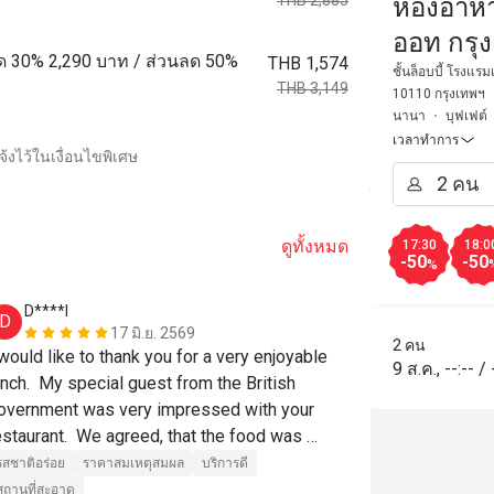
THB 2,885
ห้องอาหา
ออท กรุ
นลด 30% 2,290 บาท / ส่วนลด 50%
THB 1,574
Bangkok
ชั้นล็อบบี้ โรงแร
THB 3,149
10110 กรุงเทพฯ
นานา
บุฟเฟต์
เวลาทำการ
้งไว้ในเงื่อนไขพิเศษ
ดูทั้งหมด
17:30
18:0
-50
-50
%
D****l
A**s
D
A
17 มิ.ย. 2569
2 คน
 would like to thank you for a very enjoyable 
Halal tagged 
9 ส.ค.
,
--:--
/
unch.  My special guest from the British 
Environment 
overnment was very impressed with your 
estaurant.  We agreed, that the food was 
รสชาติอร่อย
xcellent and the staff (service) was 
รสชาติอร่อย
ราคาสมเหตุสมผล
บริการดี
เหมาะกับการเด
outstanding!  Thank you 🙏🏼 
สถานที่สะอาด