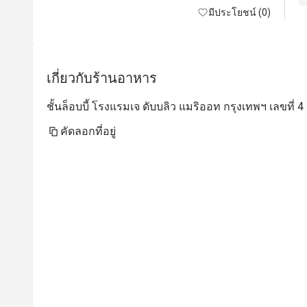
มีประโยชน์ (0)
เกี่ยวกับร้านอาหาร
ชั้นล็อบบี้ โรงแรมเจ ดับบลิว แมริออท กรุงเทพฯ เลขที่
คัดลอกที่อยู่