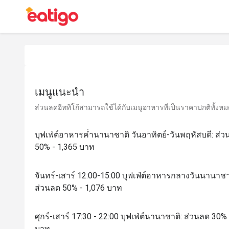
เมนูแนะนำ
ส่วนลดอีททิโก้สามารถใช้ได้กับเมนูอาหารที่เป็นราคาปกติทั้งหมด 
บุฟเฟ่ต์อาหารค่ำนานาชาติ วันอาทิตย์-วันพฤหัสบดี: ส่
50% - 1,365 บาท
จันทร์-เสาร์ 12:00-15:00 บุฟเฟ่ต์อาหารกลางวันนานาชา
ส่วนลด 50% - 1,076 บาท
ศุกร์-เสาร์ 17:30 - 22:00 บุฟเฟ่ต์นานาชาติ: ส่วนลด 30
บาท