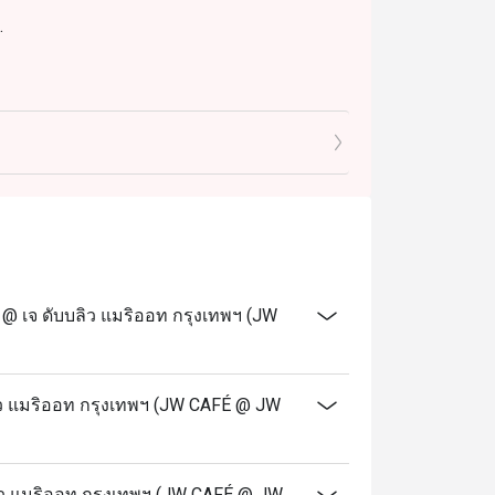
.
@ เจ ดับบลิว แมริออท กรุงเทพฯ (JW
ิว แมริออท กรุงเทพฯ (JW CAFÉ @ JW
ng water, coffee and tea.
บลิว แมริออท กรุงเทพฯ (JW CAFÉ @ JW