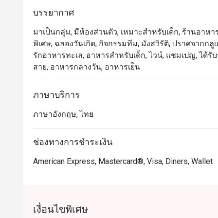
ตกแต่งสไตล์ Urban-Industrial ใช้หินอ่อนลายเทาและผนังไม
บรรยากาศ
มีอาหารนานาชาติหลากหลาย ไฮไลต์เมนูเด่น ได้แก่ ห
อาหารญี่ปุ่นคุณภาพเยี่ยม

มาเป็นกลุ่ม, มีห้องส่วนตัว, เหมาะสำหรับเด็ก, ร้านอาหา
พิเศษ, ฉลองวันเกิด, กิจกรรมทีม, มังสวิรัติ, ปราศจากกลู
เหมาะสำหรับทั้งคนท้องถิ่นและนักท่องเที่ยว JW Café
รักอาหารทะเล, อาหารสำหรับเด็ก, ไวน์, แชมเปญ, ได้รับราง
รสชาติอร่อย และการบริการที่อบอุ่น คนท้องถิ่นชื่นชอ
สาย, อาหารกลางวัน, อาหารเย็น
ประทับใจกับบุฟเฟ่ต์คุณภาพเยี่ยม การจัดแยกป้าย Hala
เมืองใกล้ BTS นานา

ภาษาบริการ
การจองผ่านแอปหรือเว็บไซต์ Eatigo คือวิธีที่ชาญฉลาด
ภาษาอังกฤษ, ไทย
เวลาที่ต้องการ ก็สามารถรับส่วนลดพิเศษตามช่วงเวลาได
ช่องทางการชำระเงิน
American Express, Mastercard®, Visa, Diners, Wallet
เงื่อนไขพิเศษ