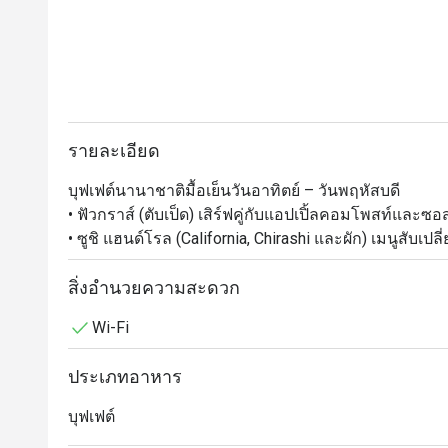
รายละเอียด
บุฟเฟต์นานาชาติมื้อเย็นวันอาทิตย์ – วันพฤหัสบดี

• ฟัวกราส์ (ตับเป็ด) เสิร์ฟคู่กับแอปเปิ้ลคอมโพสท์และซอ
• ซูชิ แฮนด์โรล (California, Chirashi และผัก) เมนูสับเปลี
• สเต๊กเนื้อ Prime Rib Roast

บุฟเฟต์นานาชาติมื้อเย็นวันอาทิตย์ – วันพฤหัสบดี

สิ่งอำนวยความสะดวก
• ฟัวกราส์ (ตับเป็ด) เสิร์ฟคู่กับแอปเปิ้ลคอมโพสท์และซอ
Wi-Fi
• ซูชิ แฮนด์โรล (California, Chirashi และผัก) เมนูสับเปลี
• สเต๊กเนื้อ Prime Rib Roast

ประเภทอาหาร
JW Café @ JW Marriott Bangkok ให้บริการบุฟเฟ่ต์มื้อกลาง
บุฟเฟต์
ของโรงแรม JW Marriott Bangkok ใกล้ สถานีรถไฟฟ้า BT