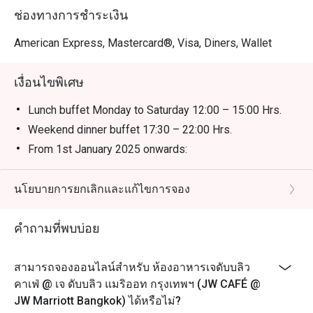
นานาชาติ ส่วนผู้มาเยือนจะประทับใจกับบุฟเฟ่ต์คุณภาพ
ช่องทางการชำระเงิน
เยี่ยม การจัดแยกป้าย Halal และ Non-Halal อย่างใส่ใจ พร้อม
ทำเลใจกลางเมืองใกล้ BTS นานา

American Express, Mastercard®, Visa, Diners, Wallet
การจองผ่านแอปหรือเว็บไซต์ Eatigo คือวิธีที่ชาญฉลาดที่สุด
เงื่อนไขพิเศษ
ในการรับประทานอาหาร เพียงเลือกช่วงเวลาที่ต้องการ ก็
สามารถรับส่วนลดพิเศษตามช่วงเวลาได้สูงสุดถึง 50% จาก
Lunch buffet Monday to Saturday 12:00 – 15:00 Hrs.
ราคาอาหารทั้งหมด

Weekend dinner buffet 17:30 – 22:00 Hrs.
From 1st January 2025 onwards:
- International lunch buffet (Monday-Saturday)
Period: 12.00 - 15.00
นโยบายการยกเลิกและแก้ไขการจอง
Price: 1,625++ (1,913 net)
คำถามที่พบบ่อย
- International dinner buffet (Sunday-Thursday)
Period: 17.30 - 22.00
Price: 2,075++ (2,443 net)
สามารถจองออนไลน์สำหรับ ห้องอาหารเจดับบลิว
คาเฟ่ @ เจ ดับบลิว แมริออท กรุงเทพฯ (JW CAFÉ @
- International grand buffet (Friday - Saturday)
JW Marriott Bangkok) ได้หรือไม่?
Period: 17.30 - 22.00