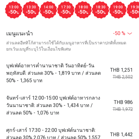
13:00
13:30
14:00
17:30
18:00
18:30
19:00
19:3
-50
-50
-50
-50
-50
-50
-50
-50
%
%
%
%
%
%
%
เมนูแนะนำ
-50 %
ส่วนลดอีททิโก้สามารถใช้ได้กับเมนูอาหารที่เป็นราคาปกติทั้งหมด
ยกเว้นเมนูที่ระบุไว้ในเงื่อนไขพิเศษ
บุฟเฟ่ต์อาหารค่ำนานาชาติ วันอาทิตย์-วัน
THB 1,251
พฤหัสบดี: ส่วนลด 30% - 1,819 บาท / ส่วนลด
THB 2,502
50% - 1,365 บาท
จันทร์-เสาร์ 12:00-15:00 บุฟเฟ่ต์อาหารกลาง
THB 986
วันนานาชาติ: ส่วนลด 30% - 1,434 บาท /
THB 1,972
ส่วนลด 50% - 1,076 บาท
ศุกร์-เสาร์ 17:30 - 22:00 บุฟเฟ่ต์นานาชาติ:
THB 1,442
ส่วนลด 30% 2,076 บาท / ส่วนลด 50% 1,557