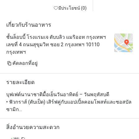
We agreed, that th
มีประโยชน์ (0)
excellent and the s
เกี่ยวกับร้านอาหาร
ชั้นล็อบบี้ โรงแรมเจ ดับบลิว แมริออท กรุงเทพฯ
เลขที่ 4 ถนนสุขุมวิท ซอย 2 กรุงเทพฯ 10110
กรุงเทพฯ
คัดลอกที่อยู่
รายละเอียด
บุฟเฟต์นานาชาติมื้อเย็นวันอาทิตย์ – วันพฤหัสบดี

• ฟัวกราส์ (ตับเป็ด) เสิร์ฟคู่กับแอปเปิ้ลคอมโพสท์และซอสบัล
ซามิก

• ซูชิ แฮนด์โรล (California, Chirashi และผัก) เมนูสับเปลี่ยน
ในแต่ละวัน

สิ่งอำนวยความสะดวก
• สเต๊กเนื้อ Prime Rib Roast
