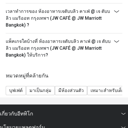
Price: 2,375 (2,796 net)
เวลาทำการของ ห้องอาหารเจดับบลิว คาเฟ่ @ เจ ดับบ
- International Sunday Brunch (Sunday)
ลิว แมริออท กรุงเทพฯ (JW CAFÉ @ JW Marriott
Period: 12.00 - 15.00
Bangkok) ?
Price: 2,625 (3,090 net)
** The regular lunch/dinner buffet at includes drinking
แพ็คเกจใดบ้างที่ ห้องอาหารเจดับบลิว คาเฟ่ @ เจ ดับบ
water, coffee and tea.
ลิว แมริออท กรุงเทพฯ (JW CAFÉ @ JW Marriott
Children pricing conditions:
Bangkok) ให้บริการ?
- Children between the ages of 6 to 12 years old are
eligible to a 50 % discount (no further eatigo discount
applies)
หมวดหมู่ที่คล้ายกัน
Drink packages:
- Free flow wine and sparkling wine THB 1,190++ per
บุฟเฟต์
มาเป็นกลุ่ม
มีห้องส่วนตัว
เหมาะสำหรับเด็ก
person (no discount)
Restaurant dress code is smart casual.
*Discount cannot be used in conjunction with any other
เกี่ยวกับอีททิโก
promotions, discounts, vouchers and credit cards.
นโยบายแพลตฟอร์ม
**Discount is not eligible to earns Marriott Bonvoy