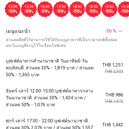
13:00
13:30
14:00
17:30
18:00
18:30
19:00
19:3
-50
-50
-50
-50
-50
-50
-50
-50
%
%
%
%
%
%
%
เมนูแนะนำ
-50 %
ส่วนลดอีททิโก้สามารถใช้ได้กับเมนูอาหารที่เป็นราคาปกติทั้งหมด
ยกเว้นเมนูที่ระบุไว้ในเงื่อนไขพิเศษ
บุฟเฟ่ต์อาหารค่ำนานาชาติ วันอาทิตย์-วัน
THB 1,251
พฤหัสบดี: ส่วนลด 30% - 1,819 บาท / ส่วนลด
THB 2,502
50% - 1,365 บาท
จันทร์-เสาร์ 12:00-15:00 บุฟเฟ่ต์อาหารกลาง
THB 986
วันนานาชาติ: ส่วนลด 30% - 1,434 บาท /
THB 1,972
ส่วนลด 50% - 1,076 บาท
ศุกร์-เสาร์ 17:30 - 22:00 บุฟเฟ่ต์นานาชาติ:
THB 1,442
ส่วนลด 30% 2,076 บาท / ส่วนลด 50% 1,557