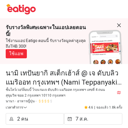
รับรางวัลพิเศษเฉพาะในแอปเลยตอน
นี้!
ใช้งานแอป Eatigo ตอนนี้ รับรางวัลมูลค่าสูงสุด
ถึงTHB 300!
ใช้แอพ
นามิ เทปันยากิ สเต็กเฮ้าส์ @ เจ ดับบลิว
แมริออท กรุงเทพฯ (Nami Teppanyaki
Steakhouse @ JW Marriott Bangkok)
ชั้นโลว์เวอร์ล็อบบี้ โรงแรมเจ ดับบลิว แมริออท กรุงเทพฯ เลขที่ 4 ถนน
สุขุมวิท ซอย 2 กรุงเทพฯ 10110 กรุงเทพฯ
นานา
อาหารญี่ปุ่น
เวลาทำการ
4.6
|
จองแล้ว 1.8k ครั้ง