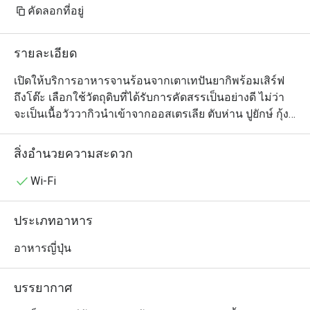
คัดลอกที่อยู่
รายละเอียด
เปิดให้บริการอาหารจานร้อนจากเตาเทปันยากิพร้อมเสิร์ฟ
ถึงโต๊ะ เลือกใช้วัตถุดิบที่ได้รับการคัดสรรเป็นอย่างดี ไม่ว่า
จะเป็นเนื้อวัววากิวนำเข้าจากออสเตรเลีย ตับห่าน ปูยักษ์ กุ้ง
แม่น้ำ และอาหารทะเลสดอื่นๆ ในบรรยากาศสบายๆ ตกแต่ง
สไตล์โมเดิร์น อีกทั้งยังสามารถนั่งผ่อนคลาย พร้อมจิบสาเก
สิ่งอำนวยความสะดวก
หายากที่มีให้เลือกสรรกว่า 100 ชนิด ได้ที่สาเก บาร์
Wi-Fi
ประเภทอาหาร
อาหารญี่ปุ่น
บรรยากาศ