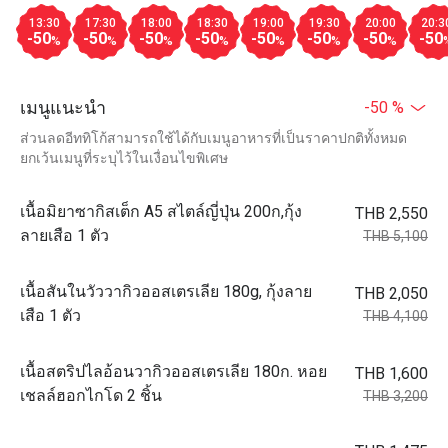
13:30
17:30
18:00
18:30
19:00
19:30
20:00
20:3
-50
-50
-50
-50
-50
-50
-50
-50
%
%
%
%
%
%
%
เมนูแนะนำ
-50 %
ส่วนลดอีททิโก้สามารถใช้ได้กับเมนูอาหารที่เป็นราคาปกติทั้งหมด
ยกเว้นเมนูที่ระบุไว้ในเงื่อนไขพิเศษ
เนื้อมิยาซากิสเต็ก A5 สไตล์ญี่ปุ่น 200ก,กุ้ง
THB 2,550
ลายเสือ 1 ตัว
THB 5,100
เนื้อสันในวัววากิวออสเตรเลีย 180g, กุ้งลาย
THB 2,050
เสือ 1 ตัว
THB 4,100
เนื้อสตริปไลอ้อนวากิวออสเตรเลีย 180ก. หอย
THB 1,600
เชลล์ฮอกไกโด 2 ชิ้น
THB 3,200