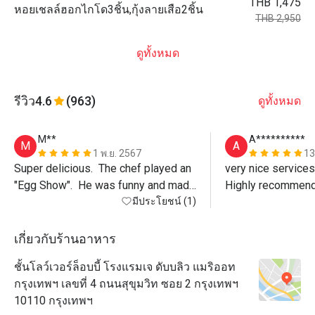
THB 1,475
หอยเชลล์ฮอกไกโด3ชิ้น,กุ้งลายเสือ2ชิ้น
THB 2,950
ดูทั้งหมด
รีวิว
4.6
(963)
ดูทั้งหมด
M**
A**********
M
A
1 พ.ย. 2567
13
Super delicious.  The chef played an 
very nice services,a
"Egg Show".  He was funny and made 
my day.
มีประโยชน์ (1)
เกี่ยวกับร้านอาหาร
ชั้นโลว์เวอร์ล็อบบี้ โรงแรมเจ ดับบลิว แมริออท
กรุงเทพฯ เลขที่ 4 ถนนสุขุมวิท ซอย 2 กรุงเทพฯ
10110 กรุงเทพฯ