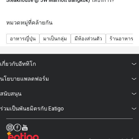
Steakhouse @ JW Marriott Bangkok) ให้บริการ?
หมวดหมู่ที่คล้ายกัน
อาหารญี่ปุ่น
มาเป็นกลุ่ม
มีห้องส่วนตัว
ร้านอาหารส
เกี่ยวกับอีททิโก
นโยบายแพลตฟอร์ม
สนับสนุน
ร่วมเป็นพันธมิตรกับ Eatigo