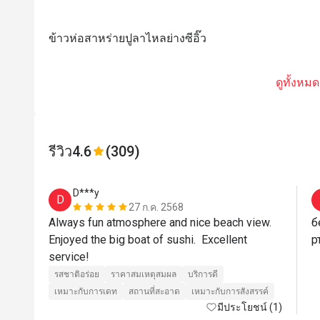
ข้าวห่อสาหร่ายปูลาไหลย่างซีอิ๊ว
ดูทั้งหมด
รีวิว
4.6
(309)
D***y
D
27 ก.ค. 2568
Always fun atmosphere and nice beach view.  
б
Enjoyed the big boat of sushi.  Excellent 
р
service!
รสชาติอร่อย
ราคาสมเหตุสมผล
บริการดี
เหมาะกับการเดท
สถานที่สะอาด
เหมาะกับการสังสรรค์
มีประโยชน์ (1)