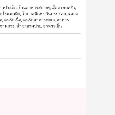
าะสำหรับเด็ก, ร้านอาหารสบายๆ, มื้อครอบครัว,
 เดทสุดโรแมนติก, โอกาสพิเศษ, วันครบรอบ, ฉลอง
ร์ท, คนรักเนื้อ, คนรักอาหารทะเล, อาหาร
, จัดจานสวย, น้ำชายามบ่าย, อาหารเย็น