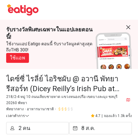
รับรางวัลพิเศษเฉพาะในแอปเลยตอน
นี้!
ใช้งานแอป Eatigo ตอนนี้ รับรางวัลมูลค่าสูงสุด
ถึงTHB 300!
ใช้แอพ
ไดซ์ซี่ ไรลี่ย์ ไอริชผับ @ อวานี พัทยา
รีสอร์ท (Dicey Reilly’s Irish Pub at
Avani Pattaya Resort)
218/2-4 หมู่ 10 ถนนเลียบชายหาด แขวงหนองปรือ เขตบางละมุง ชลบุรี
20260 พัทยา
พัทยากลาง
อาหารนานาชาติ
เวลาทำการ
4.7
|
จองแล้ว 1.3k ครั้ง