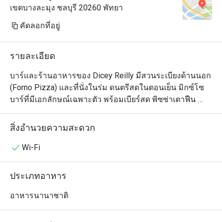
เขตบางละมุง ชลบุรี 20260 พัทยา
คัดลอกที่อยู่
รายละเอียด
บาร์และร้านอาหารของ Dicey Reilly มีสวนระเบียงด้านนอก 
(Forno Pizza) และที่นั่งในร่ม ดนตรีสดในตอนเย็น มิกซ์โซ
บาร์ที่มีเอกลักษณ์เฉพาะตัว พร้อมเบียร์สด พิซซ่าเตาฟืน 
ของกินเล่น ของว่าง บรรยากาศเป็นกันเอง มีไหวพริบ และ
เป็นกันเอง ทุกวัน เวลา 11.00 น. ถึง เที่ยงคืน
สิ่งอำนวยความสะดวก
Wi-Fi
ประเภทอาหาร
อาหารนานาชาติ