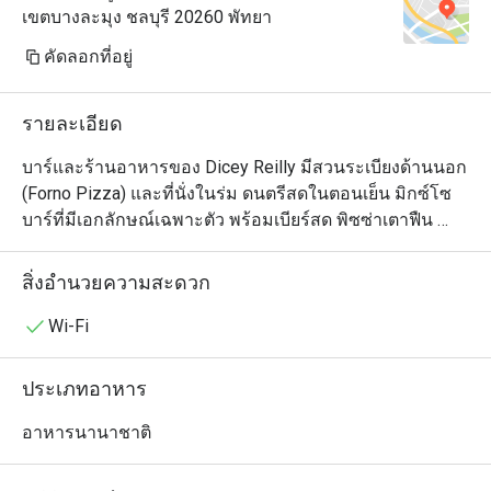
เขตบางละมุง ชลบุรี 20260 พัทยา
คัดลอกที่อยู่
รายละเอียด
บาร์และร้านอาหารของ Dicey Reilly มีสวนระเบียงด้านนอก 
(Forno Pizza) และที่นั่งในร่ม ดนตรีสดในตอนเย็น มิกซ์โซ
บาร์ที่มีเอกลักษณ์เฉพาะตัว พร้อมเบียร์สด พิซซ่าเตาฟืน 
ของกินเล่น ของว่าง บรรยากาศเป็นกันเอง มีไหวพริบ และ
เป็นกันเอง ทุกวัน เวลา 11.00 น. ถึง เที่ยงคืน
สิ่งอำนวยความสะดวก
Wi-Fi
ประเภทอาหาร
อาหารนานาชาติ