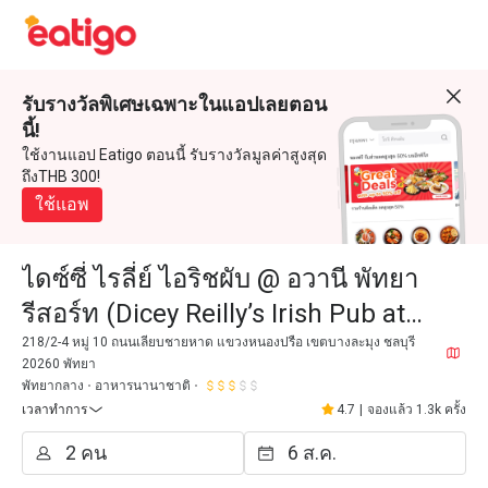
รับรางวัลพิเศษเฉพาะในแอปเลยตอน
นี้!
ใช้งานแอป Eatigo ตอนนี้ รับรางวัลมูลค่าสูงสุด
ถึงTHB 300!
ใช้แอพ
ไดซ์ซี่ ไรลี่ย์ ไอริชผับ @ อวานี พัทยา
รีสอร์ท (Dicey Reilly’s Irish Pub at
Avani Pattaya Resort)
218/2-4 หมู่ 10 ถนนเลียบชายหาด แขวงหนองปรือ เขตบางละมุง ชลบุรี
20260 พัทยา
พัทยากลาง
อาหารนานาชาติ
เวลาทำการ
4.7
|
จองแล้ว 1.3k ครั้ง