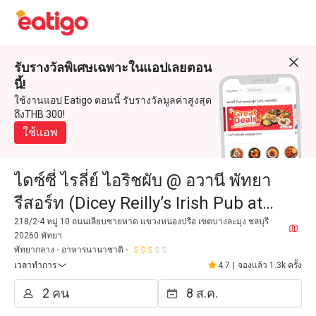
รับรางวัลพิเศษเฉพาะในแอปเลยตอน
นี้!
ใช้งานแอป Eatigo ตอนนี้ รับรางวัลมูลค่าสูงสุด
ถึงTHB 300!
ใช้แอพ
ไดซ์ซี่ ไรลี่ย์ ไอริชผับ @ อวานี พัทยา
รีสอร์ท (Dicey Reilly’s Irish Pub at
Avani Pattaya Resort)
218/2-4 หมู่ 10 ถนนเลียบชายหาด แขวงหนองปรือ เขตบางละมุง ชลบุรี
20260 พัทยา
พัทยากลาง
อาหารนานาชาติ
เวลาทำการ
4.7
|
จองแล้ว 1.3k ครั้ง