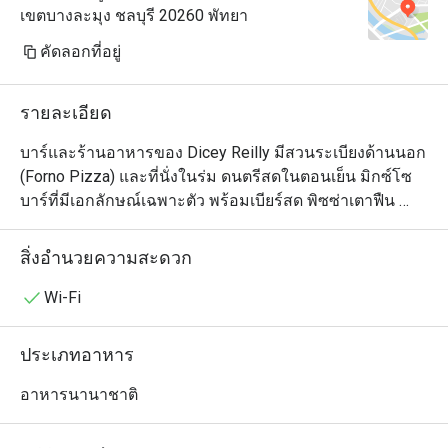
เขตบางละมุง ชลบุรี 20260 พัทยา
คัดลอกที่อยู่
รายละเอียด
บาร์และร้านอาหารของ Dicey Reilly มีสวนระเบียงด้านนอก 
(Forno Pizza) และที่นั่งในร่ม ดนตรีสดในตอนเย็น มิกซ์โซ
บาร์ที่มีเอกลักษณ์เฉพาะตัว พร้อมเบียร์สด พิซซ่าเตาฟืน 
ของกินเล่น ของว่าง บรรยากาศเป็นกันเอง มีไหวพริบ และ
เป็นกันเอง ทุกวัน เวลา 11.00 น. ถึง เที่ยงคืน
สิ่งอำนวยความสะดวก
Wi-Fi
ประเภทอาหาร
อาหารนานาชาติ