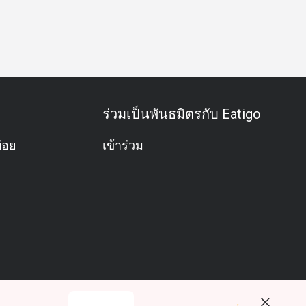
กาสพิเศษ
ฉลองวันเกิด
กิจกรรมทีม
บุฟเฟต์
ค็อกเทลแบ
ร่วมเป็นพันธมิตรกับ Eatigo
่อย
เข้าร่วม