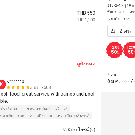
Resort)
218/2-4 หมู่ 10
พัทยากลาง
อา
THB 550
เวลาทำการ
THB 1,100
12:00
12:3
-50
-50
%
ดูทั้งหมด
2 คน
8 ส.ค.
,
--:--
/
K******p
P***r
K
P
3 มิ.ย. 2568
resh food, great service with games and pool 
The Carvery l
table. 
the quality an
the wide rang
รสชาติอร่อย
ราคาสมเหตุสมผล
บริการดี
The staff is 
เหมาะกับการเดท
สถานที่สะอาด
เหมาะกับการสังสรรค์
sure that yo
รสชาติอร่อย
มีประโยชน์ (0)