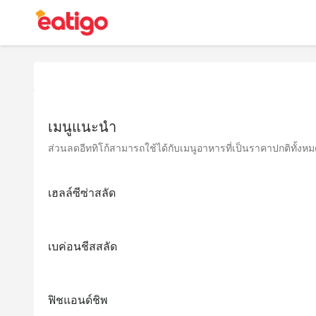
เมนูแนะนำ
ส่วนลดอีททิโก้สามารถใช้ได้กับเมนูอาหารที่เป็นราคาปกติทั้งหมด 
เฮลล์ซีซ่าสลัด
เบค่อนชีสสลัด
ฟิชแอนด์ชิพ