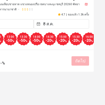
 ถนนเลียบชายหาด แขวงหนองปรือ เขตบางละมุง ชลบุรี 20260 พัทยา
หารนานาชาติ
4.7
|
จองแล้ว 1.3k ครั้ง
0
13:00
13:30
14:00
14:30
15:00
15:30
16:00
16:3
-50
-50
-50
-20
-20
-20
-20
-20
%
%
%
%
%
%
%
%
ถัดไป
--%
k****r
K
17 ก.พ. 2568
8 มิ.ย. 25
unch buffet is exceptional from 
d taste of the food. Especially 
e of nice cakes and desserts. 
very kind and attentive to make 
u feel welcome and appreciated.
บริการดี
มีประโยชน์ (1)