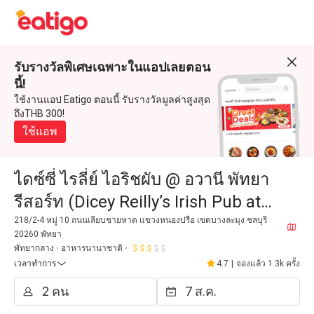
รับรางวัลพิเศษเฉพาะในแอปเลยตอน
นี้!
ใช้งานแอป Eatigo ตอนนี้ รับรางวัลมูลค่าสูงสุด
ถึงTHB 300!
ใช้แอพ
ไดซ์ซี่ ไรลี่ย์ ไอริชผับ @ อวานี พัทยา
รีสอร์ท (Dicey Reilly’s Irish Pub at
Avani Pattaya Resort)
218/2-4 หมู่ 10 ถนนเลียบชายหาด แขวงหนองปรือ เขตบางละมุง ชลบุรี
20260 พัทยา
พัทยากลาง
อาหารนานาชาติ
เวลาทำการ
4.7
|
จองแล้ว 1.3k ครั้ง