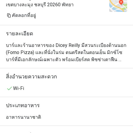
เขตบางละมุง ชลบุรี 20260 พัทยา
คัดลอกที่อยู่
รายละเอียด
บาร์และร้านอาหารของ Dicey Reilly มีสวนระเบียงด้านนอก 
(Forno Pizza) และที่นั่งในร่ม ดนตรีสดในตอนเย็น มิกซ์โซ
บาร์ที่มีเอกลักษณ์เฉพาะตัว พร้อมเบียร์สด พิซซ่าเตาฟืน 
ของกินเล่น ของว่าง บรรยากาศเป็นกันเอง มีไหวพริบ และ
เป็นกันเอง ทุกวัน เวลา 11.00 น. ถึง เที่ยงคืน
สิ่งอำนวยความสะดวก
Wi-Fi
ประเภทอาหาร
อาหารนานาชาติ