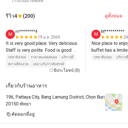
ไว้ในเงื่อนไขพิเศษ
รีวิว
4
(200)
ดูทั้งหมด
m********4
M**********
M
M
19 ม.ค. 2569
24
It is very good place. Very delicious. 

Nice place to enjo
Staff is very polite. Food is good: 
buffet has a limite
pasta, pizza, sushi, sashimi, fish, 
plus a small buffe
รสชาติอร่อย
ราคาสมเหตุสมผล
บริการดี
รสชาติอร่อย
บริการด
cola and coffee. They also provide 
deserts and coffe
สถานที่สะอาด
เหมาะกับการสังสรรค์
set of seafood for every visitor. 

มีประโยชน์ (0)
Reddomend first to wait for this set 
and only then go grab some food 
เกี่ยวกับร้านอาหาร
from buffet. 

196, Pattaya City, Bang Lamung District, Chon Buri
20150 พัทยา
คัดลอกที่อยู่