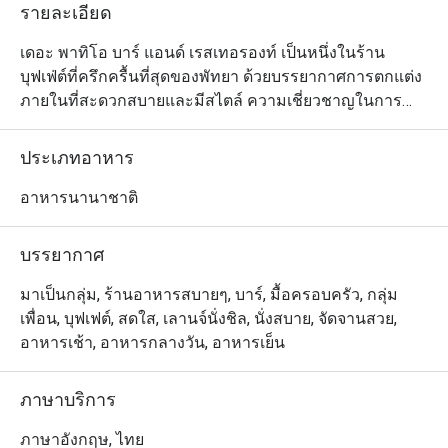
รายละเอียด
เดอะ พาทิโอ บาร์ แอนด์ เรสเทอรองท์ เป็นหนึ่งในร้าน
บุฟเฟ่ต์ที่ครึกครื้นที่สุดของพัทยา ด้วยบรรยากาศการตกแต่ง
ภายในที่สะดวกสบายและมีสไตล์ ความเชี่ยวชาญในการ
ปรุงอาหาร และวิธีการในการนำเสนอความอร่อยทั้งเมนู
สไตล์ยุโรปและอาหารไทย อีกทั้งรายการเครื่องดื่มที่มีให้
ประเภทอาหาร
เลือกมากมาย นอกจากนี้ ที่สเตชั่นต่างๆ ยังมีตัวเลือกที่น่ารับ
ประทานอีกหลากหลายชนิด และพร้อมบริการลูกค้าด้วย
อาหารนานาชาติ
อาหารทะเลที่สดและดีที่สุดในเมือง ตลอดจนซูชิ สลัด พาส
ต้า และอื่นๆ รวมถึงของหวานตบท้ายมื้ออีกเพียบ
บรรยากาศ
มาเป็นกลุ่ม, ร้านอาหารสบายๆ, บาร์, มื้อครอบครัว, กลุ่ม
เพื่อน, บุฟเฟต์, สดใส, เลานจ์นั่งชิล, นั่งสบาย, จัดจานสวย,
อาหารเช้า, อาหารกลางวัน, อาหารเย็น
ภาษาบริการ
ภาษาอังกฤษ, ไทย